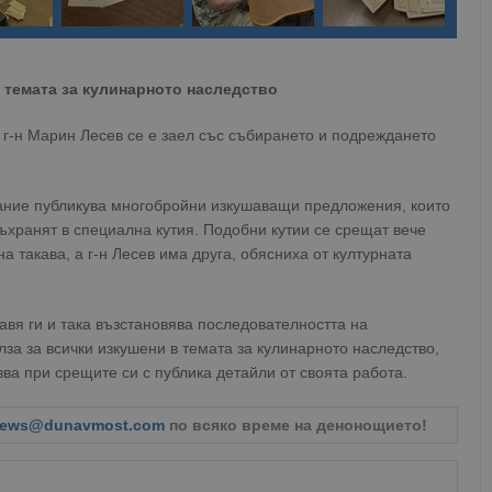
в темата за кулинарното наследство
 г-н Марин Лесев се е заел със събирането и подреждането
ание публикува многобройни изкушаващи предложения, които
съхранят в специална кутия. Подобни кутии се срещат вече
а такава, а г-н Лесев има друга, обясниха от културната
авя ги и така възстановява последователността на
лза за всички изкушени в темата за кулинарното наследство,
азва при срещите си с публика детайли от своята работа.
ews@dunavmost.com
по всяко време на денонощието!