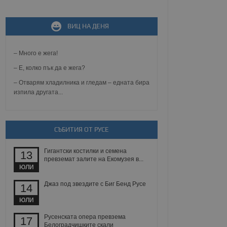
не, зададена от уеб
 ASP.NET MVC
ВИЦ НА ДЕНЯ
спре неразрешеното
т, известно като
тове. Той не съдържа
– Много е жега!
щожава при затваряне
– Е, колко пък да е жега?
ение на съгласието на
ст за тяхното
– Отварям хладилника и гледам – едната бира
а данни за съгласието
изпила другата...
ични политики и
антира, че техните
 сесии.
аничаване между хората
СЪБИТИЯ ОТ РУСЕ
а, за да се правят
хния уебсайт.
Гигантски костилки и семена
13
превземат залите на Екомузея в...
сигнализира на
ЮЛИ
 на бисквитките,
а съответствие и
ндарти и
Джаз под звездите с Биг Бенд Русе
14
ЮЛИ
ck и предоставя
требител използва
Русенската опера превзема
17
йният потребител може
Белоградчишките скали
 уебсайт.