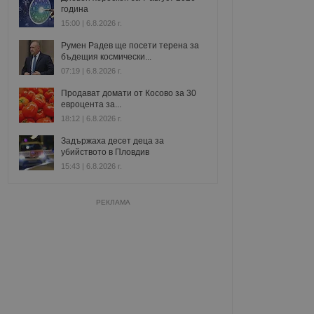
година
15:00 | 6.8.2026 г.
Румен Радев ще посети терена за
бъдещия космически...
07:19 | 6.8.2026 г.
Продават домати от Косово за 30
евроцента за...
18:12 | 6.8.2026 г.
Задържаха десет деца за
убийството в Пловдив
15:43 | 6.8.2026 г.
РЕКЛАМА