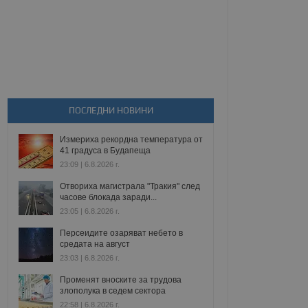
ПОСЛЕДНИ НОВИНИ
Измериха рекордна температура от
41 градуса в Будапеща
23:09 | 6.8.2026 г.
Отвориха магистрала "Тракия" след
часове блокада заради...
23:05 | 6.8.2026 г.
Персеидите озаряват небето в
средата на август
23:03 | 6.8.2026 г.
Променят вноските за трудова
злополука в седем сектора
22:58 | 6.8.2026 г.