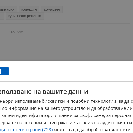
улинария
колекция
домакиня
в
кулинарна рецепта
РЕКЛАМА
зползване на вашите данни
ньори използваме бисквитки и подобни технологии, за да 
 до информация на вашето устройство и да обработваме ли
никални идентификатори и данни за сърфиране, за персона
ерване на реклами и съдържание, анализ на аудиторията и
и от трети страни (723)
може също да обработват данните в