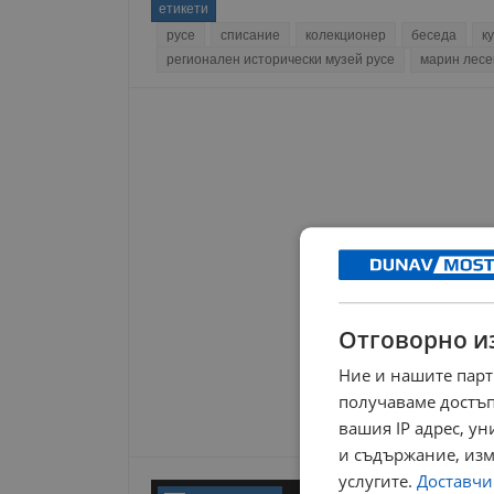
етикети
русе
списание
колекционер
беседа
к
регионален исторически музей русе
марин лесе
Отговорно и
Ние и нашите парт
получаваме достъп
вашия IP адрес, у
и съдържание, изм
услугите.
Доставчиц