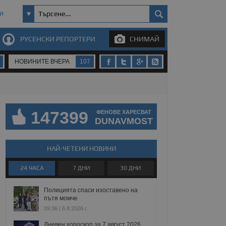
И
РУСЕНСКИ РЕПОРТЕРИ
СНИМАЙ
НОВИНИТЕ ВЧЕРА
107
147399
ФЕНОВЕ ХАРЕСВАТ
DUNAVMOST
НАЙ-ЧЕТЕНИ НОВИНИ
24 ЧАСА
7 ДНИ
30 ДНИ
Полицията спаси изоставено на
пътя момче
09:36 | 6.8.2026 г.
Дневен хороскоп за 7 август 2026