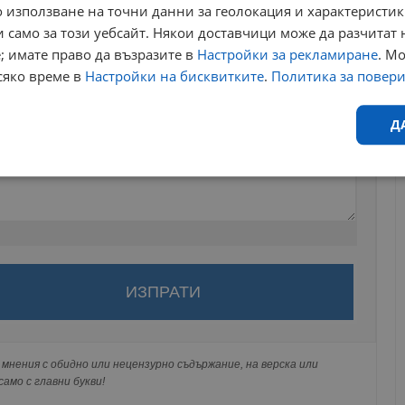
 използване на точни данни за геолокация и характеристик
 само за този уебсайт. Някои доставчици може да разчитат 
; имате право да възразите в
Настройки за рекламиране
. М
сяко време в
Настройки на бисквитките
.
Политика за повер
Д
Ефективност
Таргетиране
Функционалност
Н
за да оставите анонимен коментар или да гласувате
акаунт.
еобходимо
Ефективност
Таргетиране
Функционалност
Неклас
ви ще бъде публикуван анонимно под псевдонима който сте
 Никаква лична информация за вас няма да бъде
исквитки позволяват основната функционалност на уебсайта, като потребителско
мнения с обидно или нецензурно съдържание, на верска или
не може да се използва правилно без строго необходими бисквитки.
ги потребители.
амо с главни букви!
Валиден
Доставчик
/
Домейн
Описание