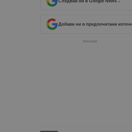
Следвай ни в Google News
→
Добави ни в предпочитани източ
РЕКЛАМА