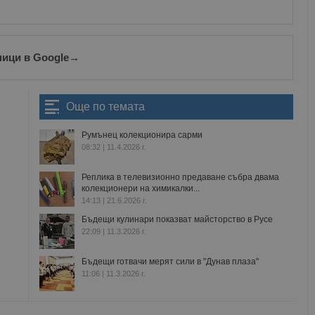
ници в Google
→
Още по темата
Румънец колекционира сарми
08:32 | 11.4.2026 г.
Реплика в телевизионно предаване събра двама
колекционери на химикалки...
14:13 | 21.6.2026 г.
Бъдещи кулинари показват майсторство в Русе
22:09 | 11.3.2026 г.
Бъдещи готвачи мерят сили в "Дунав плаза"
11:06 | 11.3.2026 г.