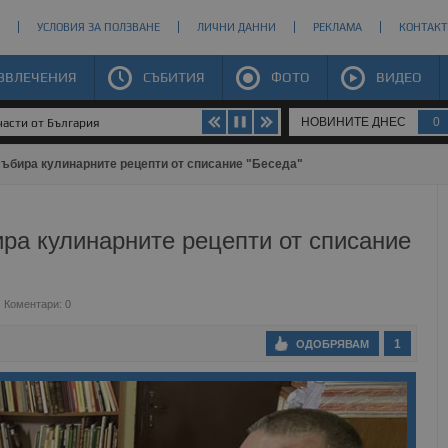
УСЛОВИЯ ЗА ПОЛЗВАНЕ
ЛИЧНИ ДАННИ
РЕКЛАМА
КОНТАКТ
ЗВЛЕЧЕНИЯ
СЪБИТИЯ
ФОТО
ВИДЕО
НОВИНИТЕ ДНЕС
0
части от България
събира кулинарните рецепти от списание "Беседа"
ра кулинарните рецепти от списание
Коментари: 0
1
ОДОБРЯВАМ