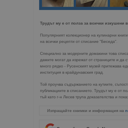
Трудът му е от полза за всички изкушени 
Популярният колекционер на кулинарни книги
на всички рецепти от списание "Беседа".
Специално за модерните домакини това спис
дамите могат да изрежат от страниците и да 
много рядко - Русенският музей притежава едн
институция в крайдунавския град.
Той проучва съдържанието на кутиите, съпост
публикациите в списанието. Трудът му е от по
тъй като г-н Лесев трупа доказателства и пок
Изпращайте снимки и информация на
n