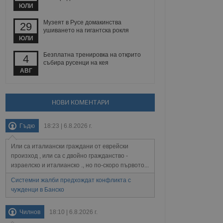
йният потребител може
ЮЛИ
 уебсайт.
Музеят в Русе домакинства
29
ушиването на гигантска рокля
ЮЛИ
Описание
Безплатна тренировка на открито
4
събира русенци на кея
ребителски
елското поведение и
АВГ
раници на сайта. Тя
яване на сайта. Тя
не на прегледи на
формация, която е
взаимодействат с
нкционалност в целия
прекарано на
редпочитанията на
НОВИ КОМЕНТАРИ
 сайтове; тя може
остта на социалните
тора на сайта.
използва новата или
Гъдю
18:23 | 6.8.2026 г.
елски взаимодействия
нето и потребителския
Или са италиански граждани от еврейски
рез събиране на данни
произход , или са с двойно гражданство -
 помага за
израелско и италианско ., но по-скоро първото...
отребителите се
тапите на тестване.
Системни жалби предхождат конфликта с
чужденци в Банско
тистически данни,
 броя на посещенията,
 са били заредени.
елския опит.
Чилнов
18:10 | 6.8.2026 г.