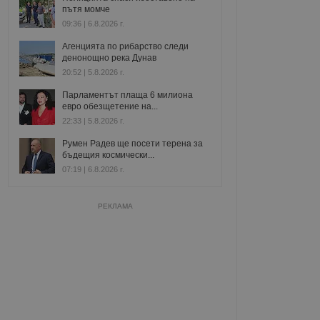
пътя момче
09:36 | 6.8.2026 г.
Агенцията по рибарство следи
денонощно река Дунав
20:52 | 5.8.2026 г.
Парламентът плаща 6 милиона
евро обезщетение на...
22:33 | 5.8.2026 г.
Румен Радев ще посети терена за
бъдещия космически...
07:19 | 6.8.2026 г.
РЕКЛАМА