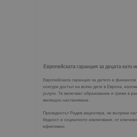
Европейската гаранция за децата като 
Европейската гаранция за детето е финансов 
осигури достъп на всяко дете в Европа, изло
услуги. Те включват образование и грижи в ра
жилищно настаняване.
Президентът Радев акцентира, че въпреки нал
бедност и социалното изключване, от ключово
ефективно.