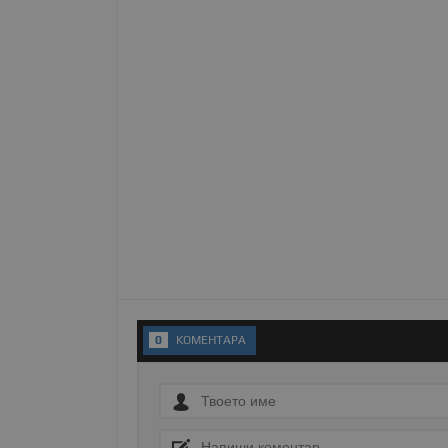
Име
__RequestVerificationT
VISITOR_PRIVACY_MET
__cf_bm
0
KОМЕНТАРA
receive-cookie-depreca
ASP.NET_SessionId