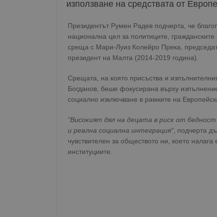
използване на средствата от Европе
Президентът Румен Радев подчерта, че благо
национална цел за политиците, гражданските 
среща с Мари-Луиз Колейро Прека, председат
президент на Малта (2014-2019 година).
Срещата, на която присъства и изпълнителни
Богданов, беше фокусирана върху изпълнение
социално изключване в рамките на Европейска
"Високият дял на децата в риск от беднос
и реална социална интеграция"
, подчерта д
чувствителен за обществото ни, което налага
институциите.