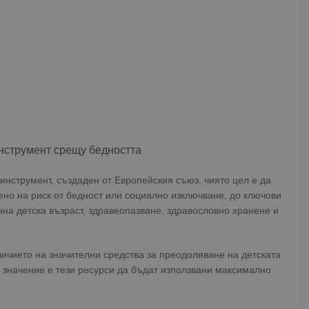
инструмент срещу бедността
инструмент, създаден от Европейския съюз, чиято цел е да
жено на риск от бедност или социално изключване, до ключови
нна детска възраст, здравеопазване, здравословно хранене и
ичието на значителни средства за преодоляване на детската
 значение е тези ресурси да бъдат използвани максимално