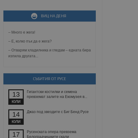
ВИЦ НА ДЕНЯ
не, зададена от уеб
 ASP.NET MVC
спре неразрешеното
т, известно като
– Много е жега!
тове. Той не съдържа
щожава при затваряне
– Е, колко пък да е жега?
– Отварям хладилника и гледам – едната бира
ение на съгласието на
изпила другата...
ст за тяхното
а данни за съгласието
ични политики и
антира, че техните
 сесии.
СЪБИТИЯ ОТ РУСЕ
аничаване между хората
а, за да се правят
Гигантски костилки и семена
хния уебсайт.
13
превземат залите на Екомузея в...
ЮЛИ
сигнализира на
 на бисквитките,
Джаз под звездите с Биг Бенд Русе
14
а съответствие и
ндарти и
ЮЛИ
ck и предоставя
Русенската опера превзема
17
требител използва
Белоградчишките скали