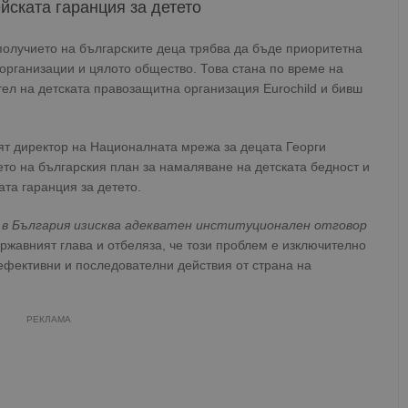
йската гаранция за детето
получието на българските деца трябва да бъде приоритетна
организации и цялото общество. Това стана по време на
ел на детската правозащитна организация Eurochild и бивш
ят директор на Националната мрежа за децата Георги
то на българския план за намаляване на детската бедност и
та гаранция за детето.
т в България изисква адекватен институционален отговор
ържавният глава и отбеляза, че този проблем е изключително
 ефективни и последователни действия от страна на
РЕКЛАМА