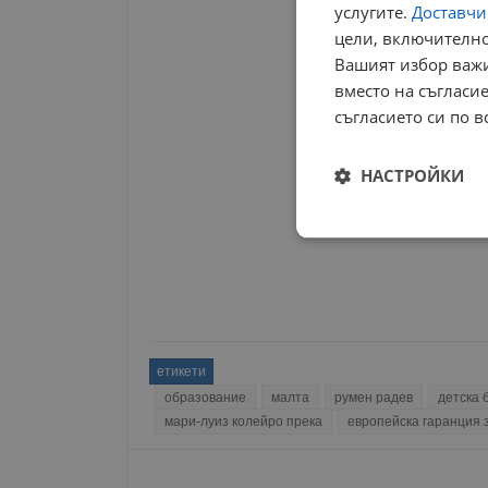
услугите.
Доставчиц
РЕКЛАМА
цели, включително
Вашият избор важи
вместо на съгласие
съгласието си по в
НАСТРОЙКИ
Строго
необходимо
етикети
образование
малта
румен радев
детска 
Строго н
мари-луиз колейро прека
европейска гаранция 
Строго необходимите б
на акаунта. Уебсайтът 