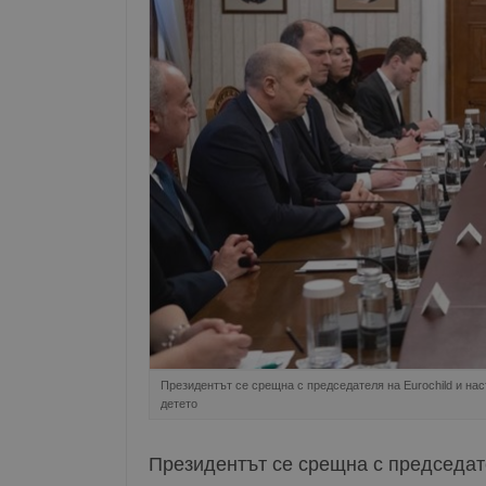
Президентът се срещна с председателя на Eurochild и нас
детето
Президентът се срещна с председате