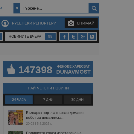
И
РУСЕНСКИ РЕПОРТЕРИ
СНИМАЙ
НОВИНИТЕ ВЧЕРА
98
147398
ФЕНОВЕ ХАРЕСВАТ
DUNAVMOST
НАЙ-ЧЕТЕНИ НОВИНИ
24 ЧАСА
7 ДНИ
30 ДНИ
Българка поръча първия домашен
робот за домакинска...
20:03 | 5.8.2026 г.
Полицията спаси изоставено на