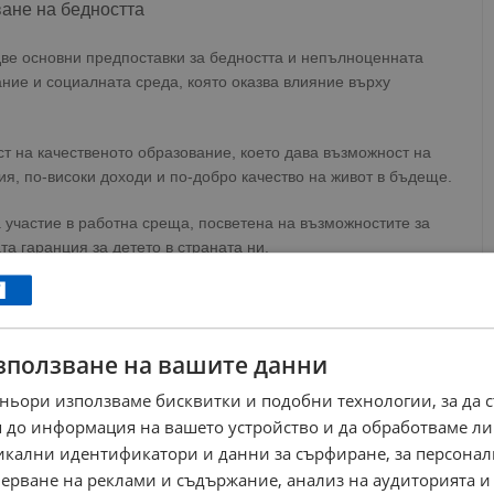
ане на бедността
ве основни предпоставки за бедността и непълноценната
ние и социалната среда, която оказва влияние върху
т на качественото образование, което дава възможност на
я, по-високи доходи и по-добро качество на живот в бъдеще.
 участие в работна среща, посветена на възможностите за
а гаранция за детето в страната ни.
ews@dunavmost.com
по всяко време на денонощието!
зползване на вашите данни
ньори използваме бисквитки и подобни технологии, за да 
 до информация на вашето устройство и да обработваме ли
никални идентификатори и данни за сърфиране, за персона
ници в Google
→
ерване на реклами и съдържание, анализ на аудиторията и