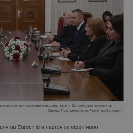
тоя за ефективно използване на средствата от Европейската гаранция за
Снимка: Президентство на Република България
ля на Eurochild и настоя за ефективно