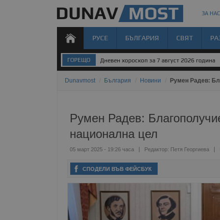
ЗА НАС
РУСЕ
БЪЛГАРИЯ
СВЯТ
РА
ГОРЕЩО
Дневен хороскоп за 7 август 2026 година
Dunavmost
/
България
/
Новини
/
Румен Радев: Бл
Румен Радев: Благополучие
национална цел
05 март 2025 - 19:26 часа
Редактор:
Петя Георгиева
СПОДЕЛИ ВЪВ ФЕЙСБУК