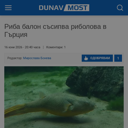
Риба балон съсипва риболова в
Гърция
16 юни 2026 - 20:40 часа
Коментари: 1
Редактор:
Мирослава Бонева
ОДОБРЯВАМ
1