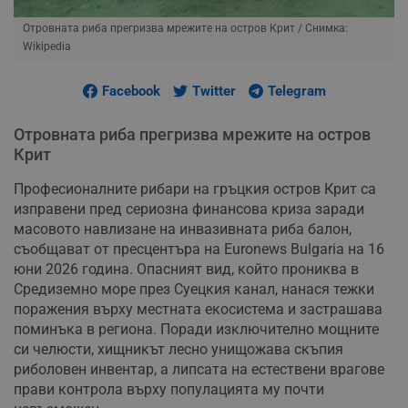
Отровната риба прегризва мрежите на остров Крит
/ Снимка:
Wikipedia
Facebook
Twitter
Telegram
Отровната риба прегризва мрежите на остров
Крит
Професионалните рибари на гръцкия остров Крит са
изправени пред сериозна финансова криза заради
масовото навлизане на инвазивната риба балон,
съобщават от пресцентъра на Euronews Bulgaria на 16
юни 2026 година. Опасният вид, който прониква в
Средиземно море през Суецкия канал, нанася тежки
поражения върху местната екосистема и застрашава
поминъка в региона. Поради изключително мощните
си челюсти, хищникът лесно унищожава скъпия
риболовен инвентар, а липсата на естествени врагове
прави контрола върху популацията му почти