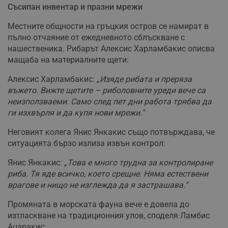
Съсипан инвентар и празни мрежи
Местните общности на гръцкия остров се намират в
пълно отчаяние от ежедневното сблъскване с
нашественика. Рибарът Алексис Харламбакис описва
мащаба на материалните щети:
Алексис Харламбакис:
„Изяде рибата и преряза
въжето. Вижте щетите – риболовните уреди вече са
неизползваеми. Само след пет дни работа трябва да
ги изхвърля и да купя нови мрежи.“
Неговият колега Янис Янкакис също потвърждава, че
ситуацията бързо излиза извън контрол:
Янис Янкакис:
„Това е много трудна за контролиране
риба. Тя яде всичко, което срещне. Няма естествени
врагове и нищо не изглежда да я застрашава.“
Промяната в морската фауна вече е довела до
изтласкване на традиционния улов, споделя Ламбис
Ацаракис: