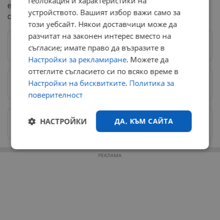
геолокация и характеристики на
екологични торове и компост, което да помогне за
устройството. Вашият избор важи само за
спасяването на крайбрежните рибарски общности.
този уебсайт. Някои доставчици може да
разчитат на законен интерес вместо на
Следвай ни в Google News
→
съгласие; имате право да възразите в
Настройки за рекламиране
. Можете да
оттеглите съгласието си по всяко време в
Настройки на бисквитките
.
Политика за
Предпочитани източници
→
поверителност
Изпращайте снимки и информация на
НАСТРОЙКИ
ДА, КЪМ САЙТА
news@dunavmost.com
Строго
Ефективност
РЕКЛАМА
необходимо
Таргетиране
Функционалност