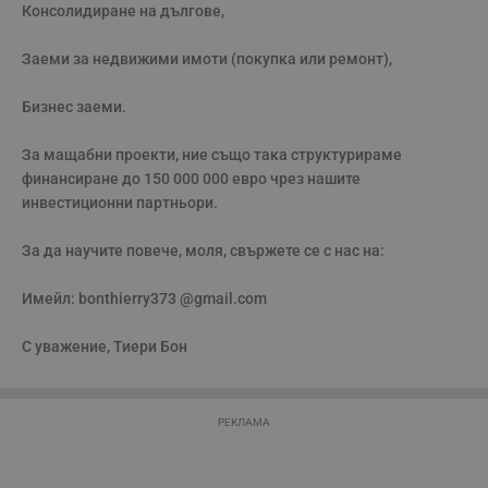
Консолидиране на дългове,

з
с
п
Заеми за недвижими имоти (покупка или ремонт),

о
р
п
н
Бизнес заеми.

п
к
ч
За мащабни проекти, ние също така структурираме 
п
финансиране до 150 000 000 евро чрез нашите 
с
б
инвестиционни партньори.

__cf_bm
29
Т
Cloudflare Inc.
минути
с
.twitter.com
За да научите повече, моля, свържете се с нас на:

59
р
секунди
м
б
Имейл: bonthierry373 @gmail.com

о
у
п
С уважение, Тиери Бон
о
и
т
receive-cookie-deprecation
.hit.gemius.pl
1 година
Т
РЕКЛАМА
с
с
н
н