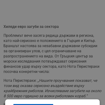
Хиляди евро загуби за сектора
Проблемът вече засяга редица държави в региона,
като най-сериозно е положението в Гърция и Кипър.
Браншът настоява за незабавни държавни субсидии
за организиран улов, с цел ограничаване на
разпространението на вида. От Гръцкия център за
морски изследвания потвърждават сериозния
финансов удар върху сектора, като Нота Перистераки
посочва конкретни числа:
Нота Перистераки:
„Нашите проучвания показват, че
този вид оказва сериозно въздействие върху
крайбрежния риболов. Изчисляваме загубите на около
8 500 евро годишно за всеки риболовен кораб.“
Видът е засечен в гръцки води още през 2005 година