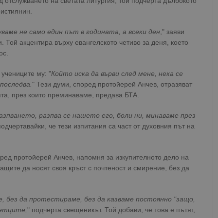
д отслужването на светата литургия, той подчерта дълбокото
ристиянин.
уваме не само един път в годината, а всеки ден
," заяви
 Той акцентира върху евангелското четиво за деня, което
ос.
учениците му: "
Който иска да върви след мене, нека се
 последва.
" Тези думи, според протойерей Анчев, отразяват
та, през които преминаваме, предава БТА.
зпването, разпва се нашето его, боли ни, минаваме през
 подчертавайки, че тези изпитания са част от духовния път на
оред протойерей Анчев, напомня за изкупителното дело на
ащите да носят своя кръст с почтеност и смирение, без да
е, без да протестираме, без да казваме постоянно "защо,
ветците,
" подчерта свещеникът. Той добави, че това е пътят,