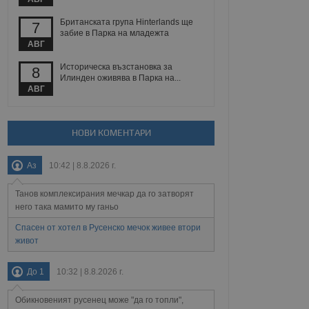
йният потребител може
 уебсайт.
Британската група Hinterlands ще
7
забие в Парка на младежта
АВГ
Описание
Историческа възстановка за
8
Илинден оживява в Парка на...
АВГ
ребителски
елското поведение и
раници на сайта. Тя
яване на сайта. Тя
не на прегледи на
формация, която е
взаимодействат с
нкционалност в целия
прекарано на
НОВИ КОМЕНТАРИ
редпочитанията на
 сайтове; тя може
остта на социалните
тора на сайта.
използва новата или
Аз
10:42 | 8.8.2026 г.
елски взаимодействия
нето и потребителския
Танов комплексирания мечкар да го затворят
него така мамито му ганьо
рез събиране на данни
 помага за
Спасен от хотел в Русенско мечок живее втори
отребителите се
живот
тапите на тестване.
тистически данни,
До 1
10:32 | 8.8.2026 г.
 броя на посещенията,
 са били заредени.
елския опит.
Обикновеният русенец може "да го топли",