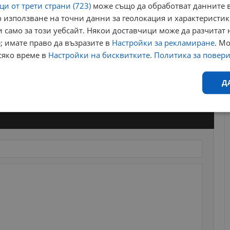
и от трети страни (723)
може също да обработват данните в
 използване на точни данни за геолокация и характеристик
 само за този уебсайт. Някои доставчици може да разчитат 
; имате право да възразите в
Настройки за рекламиране
. М
сяко време в
Настройки на бисквитките
.
Политика за повер
Д
Ефективност
Таргетиране
Функционалност
Н
еобходимо
Ефективност
Таргетиране
Функционалност
Неклас
исквитки позволяват основната функционалност на уебсайта, като потребителско
не може да се използва правилно без строго необходими бисквитки.