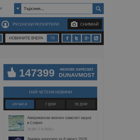
И
РУСЕНСКИ РЕПОРТЕРИ
СНИМАЙ
НОВИНИТЕ ВЧЕРА
78
147399
ФЕНОВЕ ХАРЕСВАТ
DUNAVMOST
НАЙ-ЧЕТЕНИ НОВИНИ
24 ЧАСА
7 ДНИ
30 ДНИ
Американски военен самолет кацна
в София
15:09 | 7.8.2026 г.
Дневен хороскоп за 8 август 2026