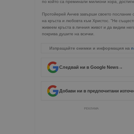
по който са преминали милиони хора, достигн
Протойерей Анчев завърши своето послание с
на кръста и любовта към Христос. "Не съществу
живеем кръста в личния живот и да видим него
покрива душите на всички.
Изпращайте снимки и информация на
n
Следвай ни в Google News
→
Добави ни в предпочитани източ
РЕКЛАМА