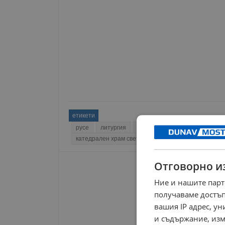
етикети
русе
литургия
вяра
евангелие
кръсто
катедрален храм света троица
протойерей свет
Отговорно и
Ние и нашите парт
получаваме достъп
вашия IP адрес, у
и съдържание, изм