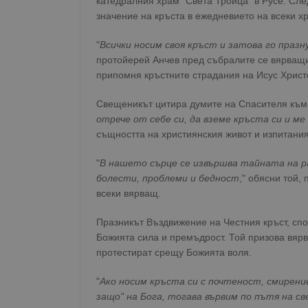
катедралния храм "Света Троица" в Русе. Сле
значение на кръста в ежедневието на всеки х
"
Всички носим своя кръст и затова го празн
протойерей Анчев пред събралите се вярващи.
припомня кръстните страдания на Исус Христ
Свещеникът цитира думите на Спасителя към 
отрече от себе си, да вземе кръста си и ме
същността на християнския живот и изпитания
"
В нашето сърце се извършва тайната на ра
болести, проблеми и бедност
," обясни той,
всеки вярващ.
Празникът Въздвижение на Честния кръст, сп
Божията сила и премъдрост. Той призова вярв
протестират срещу Божията воля.
"
Ако носим кръста си с почтеност, смирени
защо" на Бога, тогава вървим по пътя на с