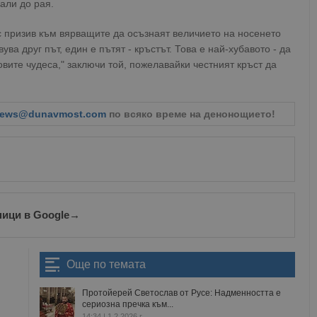
али до рая.
 призив към вярващите да осъзнаят величието на носенето
ва друг път, един е пътят - кръстът. Това е най-хубавото - да
вите чудеса," заключи той, пожелавайки честният кръст да
ews@dunavmost.com
по всяко време на денонощието!
ници в Google
→
Още по темата
Протойерей Светослав от Русе: Надменността е
сериозна пречка към...
14:34 | 1.2.2026 г.