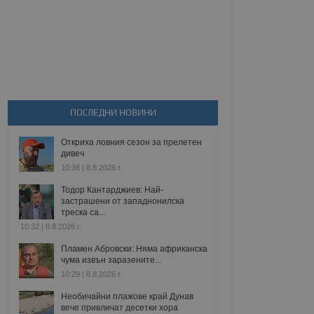
ПОСЛЕДНИ НОВИНИ
Откриха ловния сезон за прелетен
дивеч
10:38 | 8.8.2026 г.
Тодор Кантарджиев: Най-
застрашени от западнонилска
треска са...
10:32 | 8.8.2026 г.
Пламен Абровски: Няма африканска
чума извън заразените...
10:29 | 8.8.2026 г.
Необичайни плажове край Дунав
вече привличат десетки хора