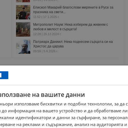
Епископ Макарий благослови миряните в Русе за
празника на свети...
11:52 | 17.1.2025 г.
Митрополит Наум: Нека изберем да живеем с
любов и милост в сърцата!
12:28 | 26.12.2024 г.
Патриарх Даниил: Нека поднесем сърцата си на
Христос да царува
09:59 | 5.4.2026 г.
вден
християнство
духовност
ослав анчев
въздвижение на честния кръст
зползване на вашите данни
РЕКЛАМА
ньори използваме бисквитки и подобни технологии, за да 
 до информация на вашето устройство и да обработваме ли
никални идентификатори и данни за сърфиране, за персона
ерване на реклами и съдържание, анализ на аудиторията и