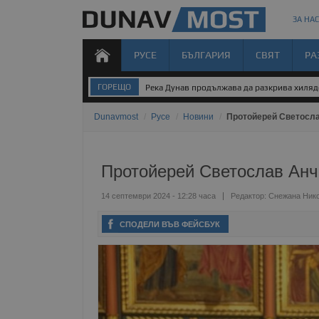
ЗА НАС
РУСЕ
БЪЛГАРИЯ
СВЯТ
РА
ГОРЕЩО
Река Дунав продължава да разкрива хиля
Dunavmost
/
Русе
/
Новини
/
Протойерей Светосла
Протойерей Светослав Анч
14 септември 2024 - 12:28 часа
Редактор:
Снежана Ник
СПОДЕЛИ ВЪВ ФЕЙСБУК