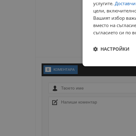
услугите.
Доставчиц
цели, включително
Вашият избор важи
вместо на съгласие
съгласието си по в
НАСТРОЙКИ
Строго
0
KОМЕНТАРA
необходимо
Строго н
Строго необходимите б
на акаунта. Уебсайтът 