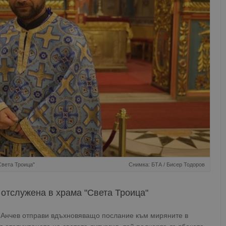
Света Троица"
Снимка: БТА / Бисер Тодоров
 отслужена в храма "Света Троица"
 Анчев отправи вдъхновяващо послание към миряните в