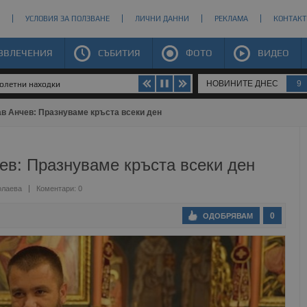
УСЛОВИЯ ЗА ПОЛЗВАНЕ
ЛИЧНИ ДАННИ
РЕКЛАМА
КОНТАКТ
ЗВЛЕЧЕНИЯ
СЪБИТИЯ
ФОТО
ВИДЕО
НОВИНИТЕ ДНЕС
9
долетни находки
в Анчев: Празнуваме кръста всеки ден
ев: Празнуваме кръста всеки ден
олаева
Коментари: 0
0
ОДОБРЯВАМ