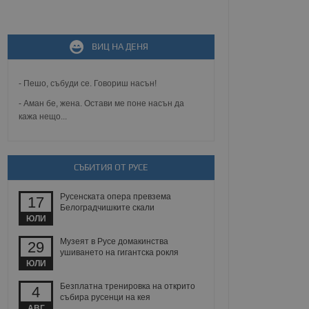
не, зададена от уеб
ВИЦ НА ДЕНЯ
 ASP.NET MVC
спре неразрешеното
т, известно като
тове. Той не съдържа
- Пешо, събуди се. Говориш насън!
щожава при затваряне
- Аман бе, жена. Остави ме поне насън да
кажа нещо...
ение на съгласието на
ст за тяхното
а данни за съгласието
ични политики и
антира, че техните
 сесии.
СЪБИТИЯ ОТ РУСЕ
аничаване между хората
а, за да се правят
Русенската опера превзема
17
хния уебсайт.
Белоградчишките скали
ЮЛИ
сигнализира на
Музеят в Русе домакинства
29
 на бисквитките,
ушиването на гигантска рокля
а съответствие и
ЮЛИ
ндарти и
Безплатна тренировка на открито
4
ck и предоставя
събира русенци на кея
требител използва
АВГ