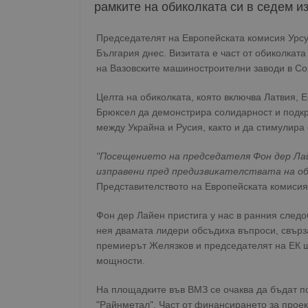
рамките на обиколката си в седем 
Председателят на Европейската комисия Урс
България днес. Визитата е част от обиколкат
на Вазовските машиностроителни заводи в Со
Целта на обиколката, която включва Латвия, 
Брюксел да демонстрира солидарност и подкре
между Украйна и Русия, както и да стимулир
"Посещението на председателя Фон дер Ла
изправени пред предизвикателствата на об
Представителството на Европейската комисия
Фон дер Лайен пристига у нас в ранния след
нея двамата лидери обсъдиха въпроси, свърза
премиерът Желязков и председателят на ЕК щ
мощности.
На площадките във ВМЗ се очаква да бъдат п
"Райнметал". Част от финансирането за прое