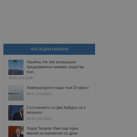
ПОСЛЕДНИ НОВИНИ
Украйна: Не сме изпращали
преднамерено никакви средства
към...
09:51 | 9.8.2026 г.
Температурите падат към 23 август
09:47 | 9.8.2026 г.
Състоянието на Джо Байдън се е
влошило
09:35 | 9.8.2026 г.
Тодор Тагарев: Има още една
версия за взривилия се дрон