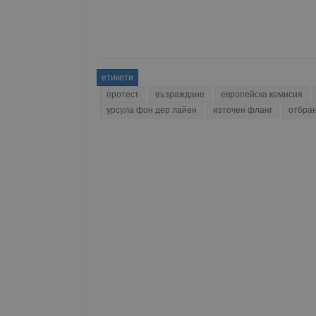
Име
__RequestVerificationT
етикети
протест
възраждане
европейска комисия
урсула фон дер лайен
източен фланг
отбра
VISITOR_PRIVACY_MET
__cf_bm
receive-cookie-depreca
ASP.NET_SessionId