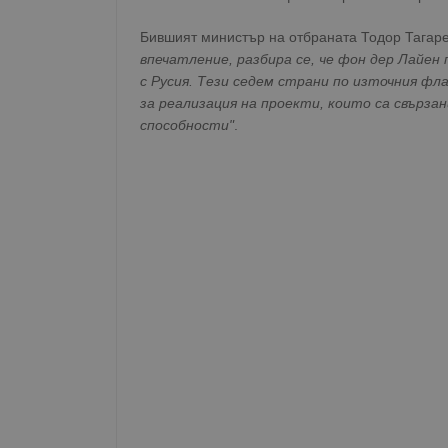
Бившият министър на отбраната Тодор Тагаре
впечатление, разбира се, че фон дер Лайен
с Русия. Тези седем страни по източния фл
за реализация на проекти, които са свърз
способности"
.