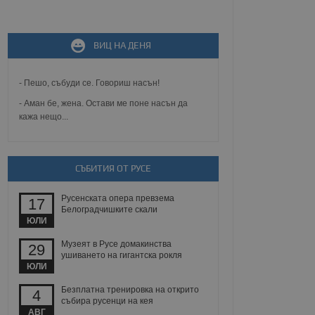
не, зададена от уеб
ВИЦ НА ДЕНЯ
 ASP.NET MVC
спре неразрешеното
т, известно като
тове. Той не съдържа
- Пешо, събуди се. Говориш насън!
щожава при затваряне
- Аман бе, жена. Остави ме поне насън да
кажа нещо...
ение на съгласието на
ст за тяхното
а данни за съгласието
ични политики и
антира, че техните
СЪБИТИЯ ОТ РУСЕ
 сесии.
аничаване между хората
Русенската опера превзема
а, за да се правят
17
Белоградчишките скали
хния уебсайт.
ЮЛИ
сигнализира на
Музеят в Русе домакинства
29
 на бисквитките,
ушиването на гигантска рокля
а съответствие и
ЮЛИ
ндарти и
Безплатна тренировка на открито
4
ck и предоставя
събира русенци на кея
требител използва
АВГ