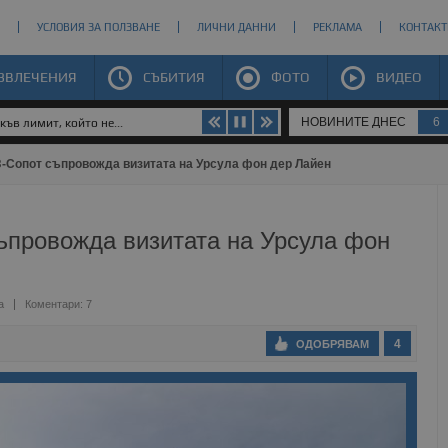
УСЛОВИЯ ЗА ПОЛЗВАНЕ
ЛИЧНИ ДАННИ
РЕКЛАМА
КОНТАКТ
ЗВЛЕЧЕНИЯ
СЪБИТИЯ
ФОТО
ВИДЕО
НОВИНИТЕ ДНЕС
6
ъв лимит, който не...
-Сопот съпровожда визитата на Урсула фон дер Лайен
ъпровожда визитата на Урсула фон
а
Коментари: 7
4
ОДОБРЯВАМ