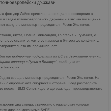
източноевропейски държави
ула фон дер Лайен пристига на официално посещение в
а ѝ в седем източноевропейски държави и включва посещение
пот заедно с министър-председателя Росен Желязков.
Естония, Литва, Полша, Финландия, България и Румъния, е
па със страните, които се намират в близост до конфликта
а отбранителната им промишленост.
йен ще подчертае подкрепата на ЕС за държавите членки,
щите граници с Русия и Беларус"
, съобщиха от
 в България.
обед за среща с министър-председателя Росен Желязков. На
ни с европейската сигурност и отбрана. След разговорите
е посетят ВМЗ-Сопот, където ще разгледат производствените
остроени два завода, съвместно с германския концерн
ктите идва по механизма SAFE.