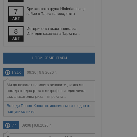
йният потребител може
 уебсайт.
Британската група Hinterlands ще
7
забие в Парка на младежта
АВГ
Историческа възстановка за
Описание
8
Илинден оживява в Парка на...
АВГ
ребителски
елското поведение и
раници на сайта. Тя
яване на сайта. Тя
не на прегледи на
формация, която е
взаимодействат с
нкционалност в целия
прекарано на
НОВИ КОМЕНТАРИ
редпочитанията на
 сайтове; тя може
остта на социалните
тора на сайта.
използва новата или
Гъдю
09:36 | 9.8.2026 г.
елски взаимодействия
нето и потребителския
Ми да покажат на моста основите , какво ми
покадват една ръка с микрофон и един чичка
рез събиране на данни
със спасителна риза - тя реката...
 помага за
отребителите се
Володя Попов: Константиновият мост е едно от
тапите на тестване.
най-уникалните...
тистически данни,
 броя на посещенията,
77
09:08 | 9.8.2026 г.
 са били заредени.
елския опит.