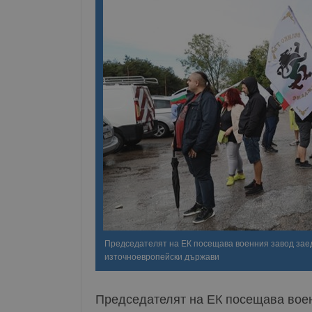
Председателят на ЕК посещава военния завод заед
източноевропейски държави
Председателят на ЕК посещава воен