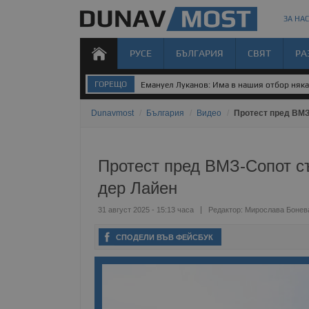
ЗА НАС
РУСЕ
БЪЛГАРИЯ
СВЯТ
РА
ГОРЕЩО
Емануел Луканов: Има в нашия отбор някак
Dunavmost
/
България
/
Видео
/
Протест пред ВМЗ
Протест пред ВМЗ-Сопот с
дер Лайен
31 август 2025 - 15:13 часа
Редактор:
Мирослава Бонев
СПОДЕЛИ ВЪВ ФЕЙСБУК