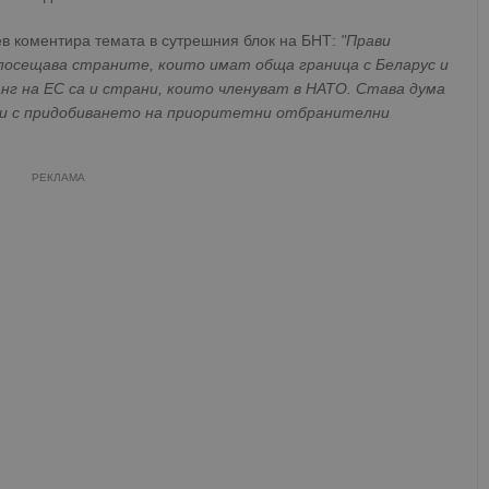
в коментира темата в сутрешния блок на БНТ:
"Прави
 посещава страните, които имат обща граница с Беларус и
анг на ЕС са и страни, които членуват в НАТО. Става дума
ани с придобиването на приоритетни отбранителни
РЕКЛАМА