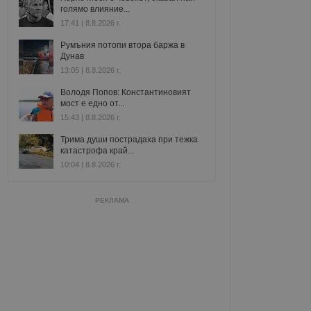
голямо влияние...
17:41 | 8.8.2026 г.
Румъния потопи втора баржа в
Дунав
13:05 | 8.8.2026 г.
Володя Попов: Константиновият
мост е едно от...
15:43 | 8.8.2026 г.
Трима души пострадаха при тежка
катастрофа край...
10:04 | 8.8.2026 г.
РЕКЛАМА