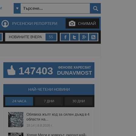
И
РУСЕНСКИ РЕПОРТЕРИ
СНИМАЙ
НОВИНИТЕ ВЧЕРА
55
147403
ФЕНОВЕ ХАРЕСВАТ
DUNAVMOST
НАЙ-ЧЕТЕНИ НОВИНИ
24 ЧАСА
7 ДНИ
30 ДНИ
Обявиха жълт код за силен дъжд в 4
области на...
18:14 | 8.8.2026 г.
Хорхе Меси е човекът, оказал най-