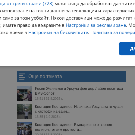
и от трети страни (723)
може също да обработват данните в
 използване на точни данни за геолокация и характеристик
ews@dunavmost.com
по всяко време на денонощието!
 само за този уебсайт. Някои доставчици може да разчитат 
; имате право да възразите в
Настройки за рекламиране
. М
сяко време в
Настройки на бисквитките
.
Политика за повер
Д
ници в Google
→
Ефективност
Таргетиране
Функционалност
Н
Още по темата
Росен Желязков и Урсула фон дер Лайен посетиха
ВМЗ-Сопот
18:51 | 31.8.2025 г.
Костадин Костадинов: Изсипаха Урсула като чувал
с картофи на един...
еобходимо
Ефективност
Таргетиране
Функционалност
Неклас
13:35 | 1.9.2025 г.
Костадин Костадинов: България не е военен
исквитки позволяват основната функционалност на уебсайта, като потребителско
полигон, готвим протести...
не може да се използва правилно без строго необходими бисквитки.
20:46 | 31.8.2025 г.