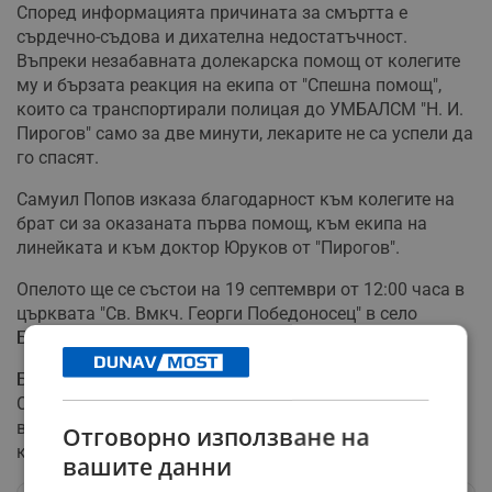
Според информацията причината за смъртта е
сърдечно-съдова и дихателна недостатъчност.
Въпреки незабавната долекарска помощ от колегите
му и бързата реакция на екипа от "Спешна помощ",
които са транспортирали полицая до УМБАЛСМ "Н. И.
Пирогов" само за две минути, лекарите не са успели да
го спасят.
Самуил Попов изказа благодарност към колегите на
брат си за оказаната първа помощ, към екипа на
линейката и към доктор Юруков от "Пирогов".
Опелото ще се състои на 19 септември от 12:00 часа в
църквата "Св. Вмкч. Георги Победоносец" в село
Бистрица.
БНР припомня, че през юли тази година кметът
Самуил Попов съобщи, че двама маскирани и
въоръжени с бухалки мъже са нахлули в сградата на
Отговорно използване на
кметството, за да го търсят.
вашите данни