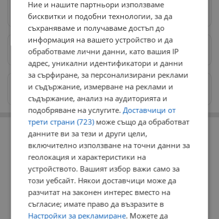
Ние и нашите партньори използваме
Следвай ни в Google News
→
бисквитки и подобни технологии, за да
съхраняваме и получаваме достъп до
информация на вашето устройство и да
Предпочитани източници
→
обработваме лични данни, като вашия IP
адрес, уникални идентификатори и данни
за сърфиране, за персонализирани реклами
Изпращайте снимки и информация на
и съдържание, измерване на реклами и
news@dunavmost.com
съдържание, анализ на аудиторията и
подобряване на услугите.
Доставчици от
трети страни (723)
може също да обработват
РЕКЛАМА
данните ви за тези и други цели,
включително използване на точни данни за
геолокация и характеристики на
устройството. Вашият избор важи само за
този уебсайт. Някои доставчици може да
разчитат на законен интерес вместо на
съгласие; имате право да възразите в
Настройки за рекламиране
. Можете да