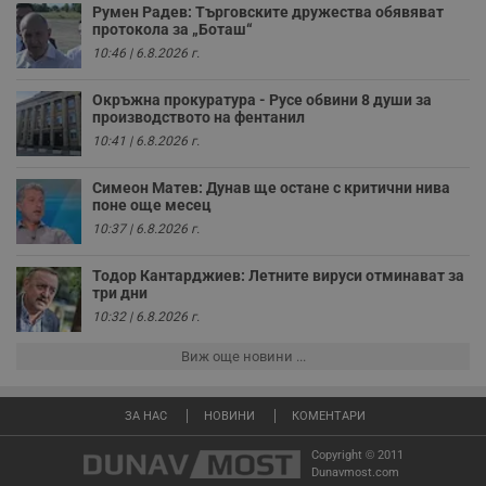
ч
Румен Радев: Търговските дружества обявяват
п
протокола за „Боташ“
с
10:46 | 6.8.2026 г.
б
__cf_bm
29
Т
Cloudflare Inc.
Окръжна прокуратура - Русе обвини 8 души за
минути
с
.twitter.com
производството на фентанил
59
р
секунди
м
10:41 | 6.8.2026 г.
б
о
у
Симеон Матев: Дунав ще остане с критични нива
п
поне още месец
о
и
10:37 | 6.8.2026 г.
т
receive-cookie-deprecation
.hit.gemius.pl
1 година
Т
Тодор Кантарджиев: Летните вируси отминават за
с
три дни
с
н
10:32 | 6.8.2026 г.
н
п
Виж още новини ...
б
п
с
о
ЗА НАС
НОВИНИ
КОМЕНТАРИ
с
а
р
Copyright © 2011
у
Dunavmost.com
з