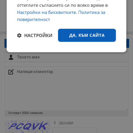
оттеглите съгласието си по всяко време в
Настройки на бисквитките
.
Политика за
поверителност
НАСТРОЙКИ
ДА, КЪМ САЙТА
Напиши коментар!
Строго
Ефективност
необходимо
Таргетиране
Функционалност
Некласифицирани
Остават
2000
символа
ОБНОВИ
Поради зачестилите злоупотреби в сайта, за да оставите анонимен
коментар или да гласувате изискваме да се идентифицирате с