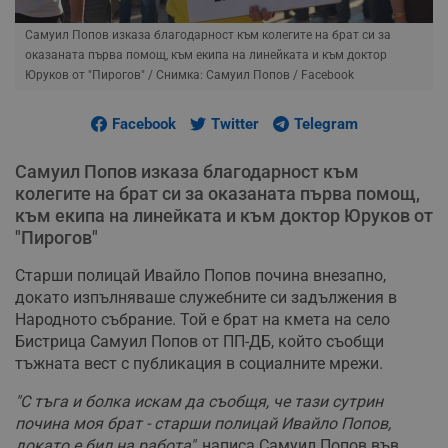
Самуил Попов изказа благодарност към колегите на брат си за
оказаната първа помощ, към екипа на линейката и към доктор
Юруков от "Пирогов"
/ Снимка: Самуил Попов / Facebook
Facebook
Twitter
Telegram
Самуил Попов изказа благодарност към
колегите на брат си за оказаната първа помощ,
към екипа на линейката и към доктор Юруков от
"Пирогов"
Старши полицай Ивайло Попов почина внезапно,
докато изпълняваше служебните си задължения в
Народното събрание. Той е брат на кмета на село
Бистрица Самуил Попов от ПП-ДБ, който съобщи
тъжната вест с публикация в социалните мрежи.
"С тъга и болка искам да съобщя, че тази сутрин
почина моя брат - старши полицай Ивайло Попов,
докато е бил на работа",
написа Самуил Попов във