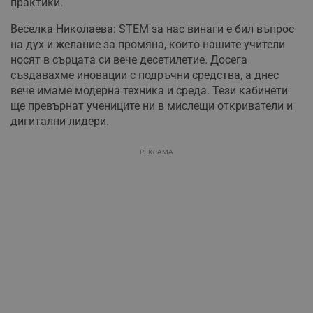
практики.
Веселка Николаева: STEM за нас винаги е бил въпрос
на дух и желание за промяна, които нашите учители
носят в сърцата си вече десетилетие. Досега
създавахме иновации с подръчни средства, а днес
вече имаме модерна техника и среда. Тези кабинети
ще превърнат учениците ни в мислещи откриватели и
дигитални лидери.
РЕКЛАМА