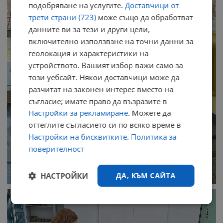
подобряване на услугите.
Доставчици от
трети страни (723)
може също да обработват
данните ви за тези и други цели,
включително използване на точни данни за
геолокация и характеристики на
устройството. Вашият избор важи само за
този уебсайт. Някои доставчици може да
разчитат на законен интерес вместо на
съгласие; имате право да възразите в
Настройки за рекламиране
. Можете да
оттеглите съгласието си по всяко време в
Настройки на бисквитките
.
Политика за
поверителност
НАСТРОЙКИ
ДА, КЪМ САЙТА
Строго
Ефективност
необходимо