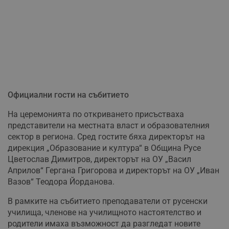
Официални гости на събитието
На церемонията по откриването присъстваха
представители на местната власт и образователния
сектор в региона. Сред гостите бяха директорът на
дирекция „Образование и култура“ в Община Русе
Цветослав Димитров, директорът на ОУ „Васил
Априлов“ Гергана Григорова и директорът на ОУ „Иван
Вазов“ Теодора Йорданова.
В рамките на събитието преподаватели от русенски
училища, членове на училищното настоятелство и
родители имаха възможност да разгледат новите