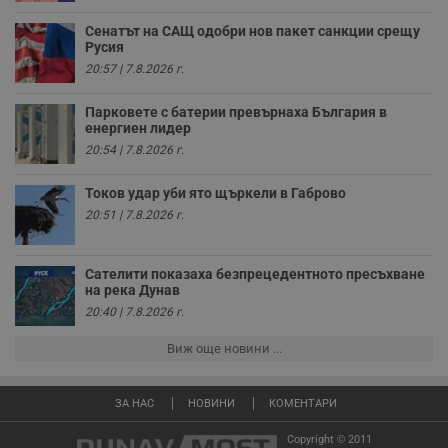
поведението и
взаимодействието
Сенатът на САЩ одобри нов пакет санкции срещу
на посетителите.
Русия
Той помага за
подобряване на
20:57 | 7.8.2026 г.
потребителския
опит, като
разбира как
Парковете с батерии превърнаха България в
потребителите се
енергиен лидер
ангажират с
20:54 | 7.8.2026 г.
различни
елементи на
уебсайта по
Токов удар уби ято щъркели в Габрово
време на етапите
на тестване.
20:51 | 7.8.2026 г.
Gdyn
1 година
Тази бисквитка се
Gemius
използва за
.hit.gemius.pl
събиране на
Сателити показаха безпрецедентното пресъхване
анонимни
на река Дунав
статистически
данни, свързани с
20:40 | 7.8.2026 г.
посещенията в
уебсайта на
потребителя, като
Виж още новини ...
броя на
посещенията,
средното време,
прекарано на
ЗА НАС
НОВИНИ
КОМЕНТАРИ
уебсайта и какви
страници са били
Copyright © 2011
заредени. Целта е