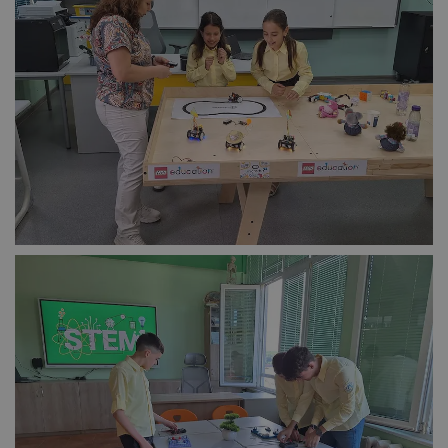
Таргетиране
Функционалност
Некласифицирани
Строго необходимо
Ефективност
Таргетиране
Функционалност
Некласифицирани
Строго необходимите бисквитки позволяват основната
функционалност на уебсайта, като потребителско
влизане и управление на акаунта. Уебсайтът не може да
се използва правилно без строго необходими
бисквитки.