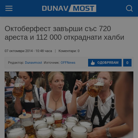
Октоберфест завърши със 720
ареста и 112 000 откраднати халби
07 октомври 2014 - 10:48 часа
Коментари: 0
Редактор:
Dunavmost
Източник:
OFFNews
ОДОБРЯВАМ
0