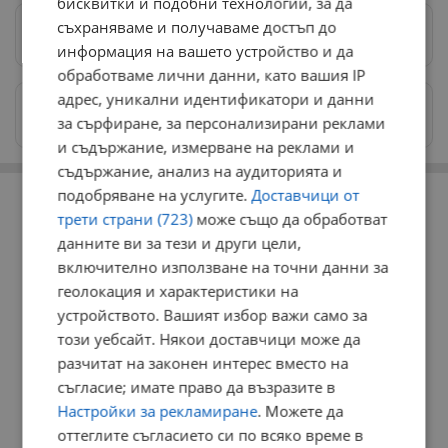
бисквитки и подобни технологии, за да
съхраняваме и получаваме достъп до
Предпочитани източници
→
информация на вашето устройство и да
обработваме лични данни, като вашия IP
адрес, уникални идентификатори и данни
Изпращайте снимки и информация на
за сърфиране, за персонализирани реклами
news@dunavmost.com
и съдържание, измерване на реклами и
съдържание, анализ на аудиторията и
РЕКЛАМА
подобряване на услугите.
Доставчици от
трети страни (723)
може също да обработват
данните ви за тези и други цели,
включително използване на точни данни за
геолокация и характеристики на
устройството. Вашият избор важи само за
този уебсайт. Някои доставчици може да
разчитат на законен интерес вместо на
съгласие; имате право да възразите в
Настройки за рекламиране
. Можете да
оттеглите съгласието си по всяко време в