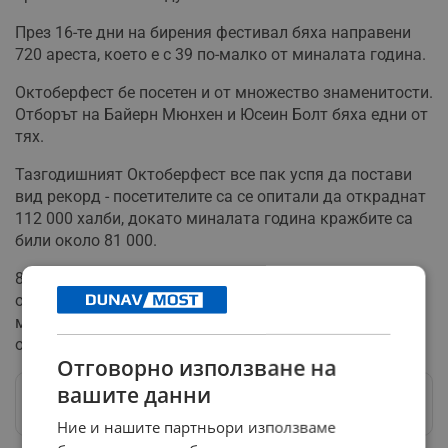
През 16-те дни на бирения фестивал бяха направени
720 ареста, което е с 39 по-малко от миналата година.
Октоберфест бе посетен и от множество знаменитости.
Отборът на Байерн Мюнхен и Юсеин Болт бяха едни от
тях.
Тазгодишният Октоберфест все пак успя да постави
вид рекорд - посетителите са се опитали да откраднат
112 000 халби, докато миналата година кражбите са
били около 81 000.
8 хиляди души са били лекувани от алкохолно
отравяне. Първият пациент е попаднал в ръцете на
медиците само 2 часа и 5 минути след ритуалното
отваряне на първото буре.
Отговорно използване на
вашите данни
Следвай ни в Google News
→
Ние и нашите партньори използваме