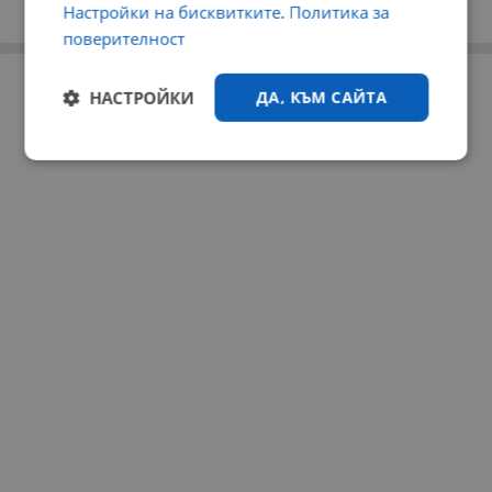
Настройки на бисквитките
.
Политика за
поверителност
РЕКЛАМА
НАСТРОЙКИ
ДА, КЪМ САЙТА
Строго
Ефективност
необходимо
Таргетиране
Функционалност
Некласифицирани