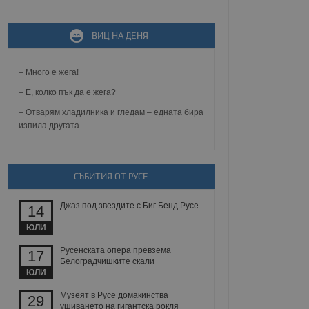
ВИЦ НА ДЕНЯ
не, зададена от уеб
 ASP.NET MVC
спре неразрешеното
т, известно като
– Много е жега!
тове. Той не съдържа
щожава при затваряне
– Е, колко пък да е жега?
– Отварям хладилника и гледам – едната бира
ение на съгласието на
изпила другата...
ст за тяхното
а данни за съгласието
ични политики и
антира, че техните
 сесии.
СЪБИТИЯ ОТ РУСЕ
аничаване между хората
а, за да се правят
Джаз под звездите с Биг Бенд Русе
хния уебсайт.
14
ЮЛИ
сигнализира на
 на бисквитките,
Русенската опера превзема
17
а съответствие и
Белоградчишките скали
ндарти и
ЮЛИ
ck и предоставя
Музеят в Русе домакинства
29
требител използва
ушиването на гигантска рокля