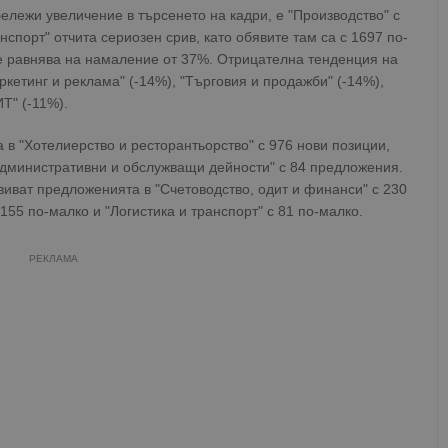
бележи увеличение в търсенето на кадри, е "Производство" с
нспорт" отчита сериозен срив, като обявите там са с 1697 по-
е равнява на намаление от 37%. Отрицателна тенденция на
кетинг и реклама" (-14%), "Търговия и продажби" (-14%),
Т" (-11%).
в "Хотелиерство и ресторантьорство" с 976 нови позиции,
Административни и обслужващи дейности" с 84 предложения.
иват предложенията в "Счетоводство, одит и финанси" с 230
 155 по-малко и "Логистика и транспорт" с 81 по-малко.
РЕКЛАМА