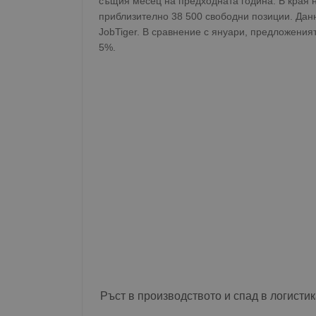
същия месец на предходната година. В края 
приблизително 38 500 свободни позиции. Дан
JobTiger. В сравнение с януари, предложения
5%.
Ръст в производството и спад в логисти