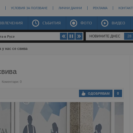
УСЛОВИЯ ЗА ПОЛЗВАНЕ
ЛИЧНИ ДАННИ
РЕКЛАМА
КОНТАКТ
ЗВЛЕЧЕНИЯ
СЪБИТИЯ
ФОТО
ВИДЕО
НОВИНИТЕ ДНЕС
28
та в Русе
 у нас се свива
свива
Коментари: 0
0
ОДОБРЯВАМ