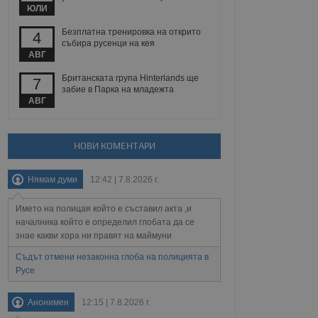
йният потребител може
ЮЛИ
 уебсайт.
Безплатна тренировка на открито
4
събира русенци на кея
АВГ
Описание
Британската група Hinterlands ще
7
забие в Парка на младежта
ребителски
елското поведение и
АВГ
раници на сайта. Тя
яване на сайта. Тя
не на прегледи на
формация, която е
взаимодействат с
нкционалност в целия
прекарано на
редпочитанията на
НОВИ КОМЕНТАРИ
 сайтове; тя може
остта на социалните
тора на сайта.
използва новата или
Нямам думи
12:42 | 7.8.2026 г.
елски взаимодействия
нето и потребителския
Името на полицая който е съставил акта ,и
рез събиране на данни
началника който е определил глобата да се
 помага за
знае какви хора ни правят на маймуни
отребителите се
тапите на тестване.
Съдът отмени незаконна глоба на полицията в
Русе
тистически данни,
 броя на посещенията,
 са били заредени.
елския опит.
Анонимен
12:15 | 7.8.2026 г.