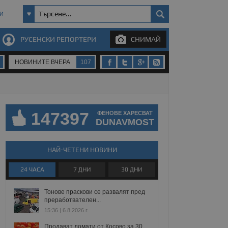
И
РУСЕНСКИ РЕПОРТЕРИ
СНИМАЙ
НОВИНИТЕ ВЧЕРА
107
147397
ФЕНОВЕ ХАРЕСВАТ
DUNAVMOST
НАЙ-ЧЕТЕНИ НОВИНИ
24 ЧАСА
7 ДНИ
30 ДНИ
Тонове праскови се развалят пред
преработвателен...
15:36 | 6.8.2026 г.
Продават домати от Косово за 30