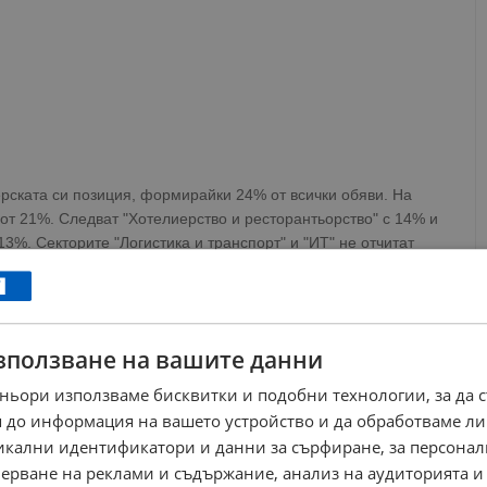
рската си позиция, формирайки 24% от всички обяви. На
 от 21%. Следват "Хотелиерство и ресторантьорство" с 14% и
3%. Секторите "Логистика и транспорт" и "ИТ" не отчитат
станалите разпределения на пазара на труда са
ация" (6%), "Счетоводство, одит и финанси" (5%), "Маркетинг
зползване на вашите данни
ньори използваме бисквитки и подобни технологии, за да 
яват с 2% през февруари, като техният брой се свива с
 до информация на вашето устройство и да обработваме ли
п заетост вече съставлява едва 9% от общия брой на
никални идентификатори и данни за сърфиране, за персона
ото предложения в секторите "ИТ", "Административни и
ерване на реклами и съдържание, анализ на аудиторията и
и". Най-много възможности за дистанционна работа