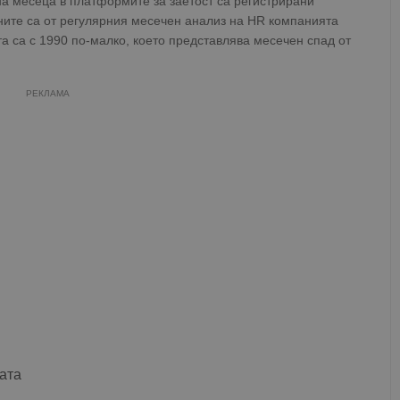
на месеца в платформите за заетост са регистрирани
ните са от регулярния месечен анализ на HR компанията
та са с 1990 по-малко, което представлява месечен спад от
РЕКЛАМА
ката