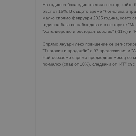
На годишна база единственият сектор, който 
ръст от 16%. В същото време "Логистика и тра
малко спрямо февруари 2025 година, което с
годишна база се наблюдава и в секторите "Мар
"Хотелиерство и ресторантьорство" (-11%) и "И
Спрямо януари леко повишение се регистрира 
"Търговия и продажби" с 97 предложения и "
Най-осезаемо спрямо предходния месец се св
по-малко (спад от 10%), следвани от "ИТ" със