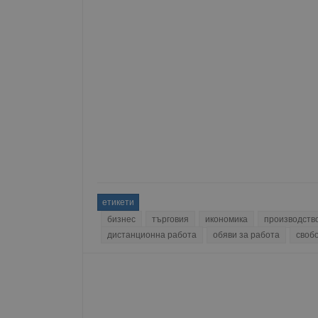
Име
__RequestVerificationT
VISITOR_PRIVACY_MET
__cf_bm
етикети
бизнес
търговия
икономика
производств
дистанционна работа
обяви за работа
своб
receive-cookie-depreca
ASP.NET_SessionId