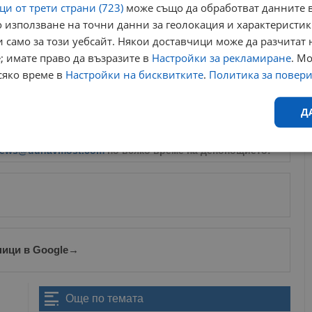
и от трети страни (723)
може също да обработват данните в
от обявите, следван от аутсорсинг индустрията (19%),
 използване на точни данни за геолокация и характеристик
та (12%).
 само за този уебсайт. Някои доставчици може да разчитат 
те областни градове отчитат общ ръст на обявите от 3%
; имате право да възразите в
Настройки за рекламиране
. М
ички предложения, следвана от Пловдив (9%), Варна (7%),
сяко време в
Настройки на бисквитките
.
Политика за повер
 Месечната динамика показва символичен ръст от 1% в София,
ра Загора нивата остават без промяна. От JobTiger посочват,
Д
зара през следващите месеци.
ews@dunavmost.com
по всяко време на денонощието!
Ефективност
Таргетиране
Функционалност
Н
ници в Google
→
еобходимо
Ефективност
Таргетиране
Функционалност
Неклас
исквитки позволяват основната функционалност на уебсайта, като потребителско
Още по темата
не може да се използва правилно без строго необходими бисквитки.