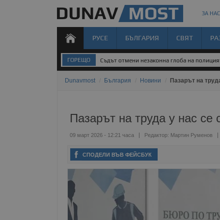
ЗА НАС
РУСЕ
БЪЛГАРИЯ
СВЯТ
РА
ГОРЕЩО
Съдът отмени незаконна глоба на полиция
Dunavmost
/
България
/
Новини
/
Пазарът на труда
Пазарът на труда у нас се 
09 март 2026 - 12:21 часа
Редактор:
Мартин Руменов
СПОДЕЛИ ВЪВ ФЕЙСБУК