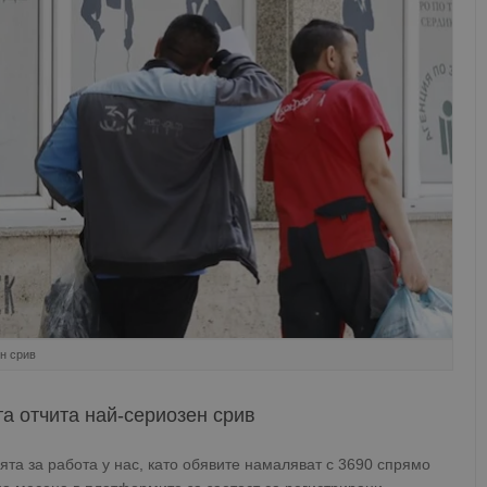
ен срив
та отчита най-сериозен срив
та за работа у нас, като обявите намаляват с 3690 спрямо