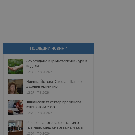
ПОСЛЕДНИ НОВИНИ
Захлаждане и гръмотевични бури в
неделя
12:35 | 7.8.2026 г.
Илияна Йотова: Стефан Цанев е
духовен ориентир
12:27 | 7.8.2026 г.
Финансовият сектор преминава
изцяло към евро
12:20 | 7.8.2026 г.
Разследването за фентанил е
тръгнало след смъртта на мъж в...
12:04 | 7.8.2026 г.