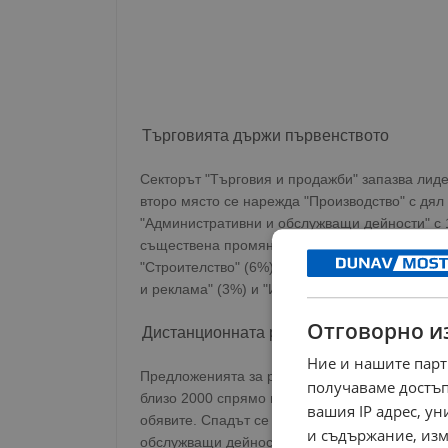
Търговията държи първенството
Секторът "Търговия и продажби" запазва лиде
второ място се нарежда "Производство" с дял
"Административни и обслужващи дейности" с 1
съществена промяна и запазват дял от 7%. О
"Строителство" (6%), "Здравеопазване и фарм
и реклама" (3%) и "Изкуство" (1%).
Отговорно и
Дистанционната работа губи позиции
Ние и нашите парт
Предложенията за работа от разстояние намал
получаваме достъп
близо 2000 спрямо предходния месец. Този ти
вашия IP адрес, у
обявите. Спадът се дължи основно на по-малк
и съдържание, изм
обслужващи дейности" и "Търговия и продажб