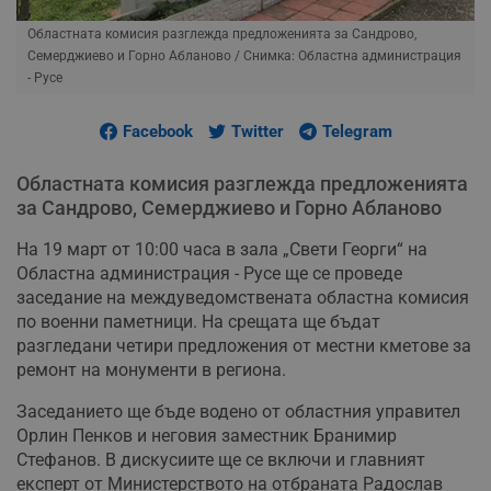
Областната комисия разглежда предложенията за Сандрово,
Семерджиево и Горно Абланово
/ Снимка: Областна администрация
- Русе
Facebook
Twitter
Telegram
Областната комисия разглежда предложенията
за Сандрово, Семерджиево и Горно Абланово
На 19 март от 10:00 часа в зала „Свети Георги“ на
Областна администрация - Русе ще се проведе
заседание на междуведомствената областна комисия
по военни паметници. На срещата ще бъдат
разгледани четири предложения от местни кметове за
ремонт на монументи в региона.
Заседанието ще бъде водено от областния управител
Орлин Пенков и неговия заместник Бранимир
Стефанов. В дискусиите ще се включи и главният
експерт от Министерството на отбраната Радослав