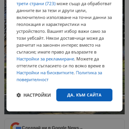
трети страни (723)
може също да обработват
данните ви за тези и други цели,
включително използване на точни данни за
геолокация и характеристики на
устройството. Вашият избор важи само за
този уебсайт. Някои доставчици може да
разчитат на законен интерес вместо на
съгласие; имате право да възразите в
Настройки за рекламиране
. Можете да
оттеглите съгласието си по всяко време в
Настройки на бисквитките
.
Политика за
поверителност
НАСТРОЙКИ
ДА, КЪМ САЙТА
Строго
Ефективност
необходимо
Следвай ни в Google News
→