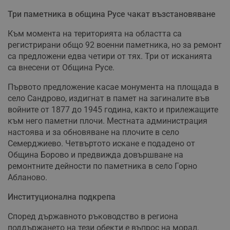
Три паметника в община Русе чакат възстановяване
Към момента на територията на областта са
регистрирани общо 92 военни паметника, но за ремонт
са предложени едва четири от тях. Три от исканията
са внесени от Община Русе.
Първото предложение касае монумента на площада в
село Сандрово, издигнат в памет на загиналите във
войните от 1877 до 1945 година, както и прилежащите
към него паметни плочи. Местната администрация
настоява и за обновяване на плочите в село
Семерджиево. Четвъртото искане е подадено от
Община Борово и предвижда довършване на
ремонтните дейности по паметника в село Горно
Абланово.
Институционална подкрепа
Според държавното ръководство в региона
поддържането на тези обекти е въпрос на морал.