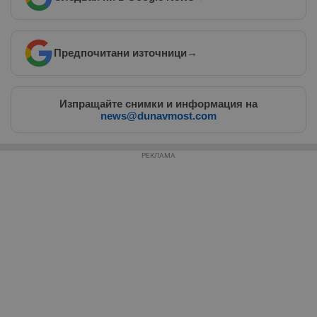
Таргетиране
Функционалност
Предпочитани източници
→
Некласифицирани
Изпращайте снимки и информация на
news@dunavmost.com
РЕКЛАМА
Строго необходимо
Ефективност
Таргетиране
Функционалност
Некласифицирани
Строго необходимите бисквитки позволяват основната
функционалност на уебсайта, като потребителско
влизане и управление на акаунта. Уебсайтът не може да
се използва правилно без строго необходими
бисквитки.
Валиден