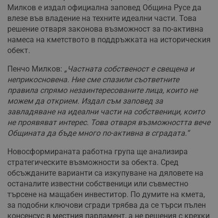
Милков е издал официална заповед Община Русе да
влезе във владение на техните идеални части. Това
решение отваря законова възможност за по-активна
намеса на кметството в поддръжката на историческия
обект.
Пенчо Милков:
„Частната собственост е свещена и
неприкосновена. Ние сме спазили съответните
правила спрямо незаинтересованите лица, които не
можем да открием. Издал съм заповед за
завладяване на идеални части на собственици, които
не проявяват интерес. Това отваря възможността вече
Общината да бъде много по-активна в сградата.“
Новосформираната работна група ще анализира
стратегическите възможности за обекта. Сред
обсъжданите варианти са изкупуване на дяловете на
останалите известни собственици или съвместно
търсене на мащабен инвеститор. По думите на кмета,
за подобни ключови сгради трябва да се търси пълен
консенсус в местния парламент, а не решения с крехки