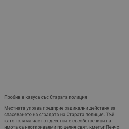
Пробив в казуса със Старата полиция
Местната управа предприе радикални действия за
спасяването на сградата на Старата полиция. Тъй
като голяма част от десетките съсобственици на
имота са неоткриваеми по целия свят, кметът Пенчо