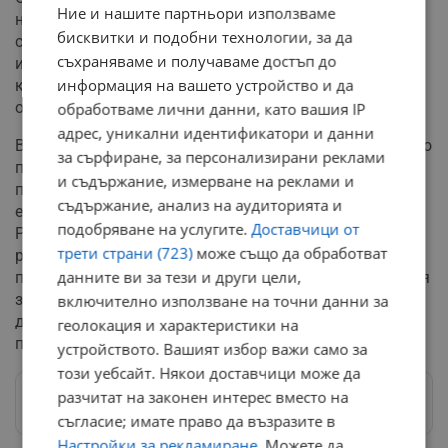
Ние и нашите партньори използваме
на бившето руско консулство трябва да остане 100%
бисквитки и подобни технологии, за да
собственост на гражданите на Русе. Намеренията са
съхраняваме и получаваме достъп до
имотът да не се продава, а да бъде превърнат в
информация на вашето устройство и да
културна институция, отворена за изложби,
обществени срещи и събития.
обработваме лични данни, като вашия IP
адрес, уникални идентификатори и данни
В краткосрочен план сградата ще намери практическо
за сърфиране, за персонализирани реклами
приложение като временно депо. В нея ще бъдат
и съдържание, измерване на реклами и
преместени и съхранявани ценните картини и
съдържание, анализ на аудиторията и
експонати от фонда на Художествената галерия в
подобряване на услугите.
Доставчици от
Русе. Това се налага заради предстоящия мащабен
трети страни (723)
може също да обработват
ремонт на сградата на самия културен институт, като
данните ви за тези и други цели,
по този начин ще се гарантират необходимите условия
за опазване на изкуството. Крайните решения за
включително използване на точни данни за
дългосрочното ползване на имотите остават в
геолокация и характеристики на
правомощията на Общинския съвет.
устройството. Вашият избор важи само за
този уебсайт. Някои доставчици може да
разчитат на законен интерес вместо на
Следвай ни в Google News
→
съгласие; имате право да възразите в
Настройки за рекламиране
. Можете да