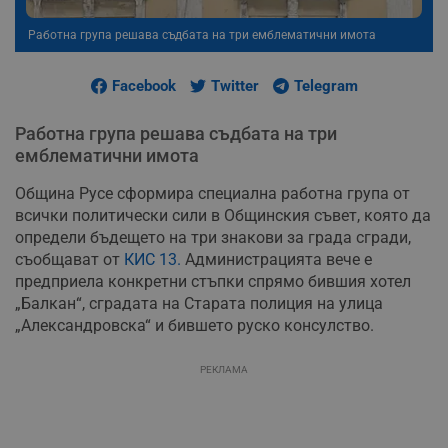
Работна група решава съдбата на три емблематични имота
Facebook
Twitter
Telegram
Работна група решава съдбата на три
емблематични имота
Община Русе сформира специална работна група от
всички политически сили в Общинския съвет, която да
определи бъдещето на три знакови за града сгради,
съобщават от
КИС 13.
Администрацията вече е
предприела конкретни стъпки спрямо бившия хотел
„Балкан“, сградата на Старата полиция на улица
„Александровска“ и бившето руско консулство.
РЕКЛАМА