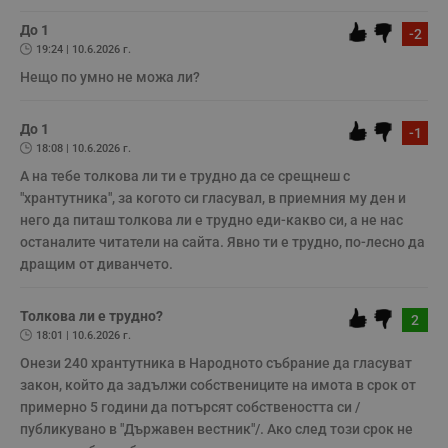
няма да бъде съхранявана при нас или показвана на други
с
потребители.
у
До 1
-2
и
19:24 | 10.6.2026 г.
ф
н
Нещо по умно не можа ли?
м
Т
и
п
До 1
-1
у
18:08 | 10.6.2026 г.
з
б
А на тебе толкова ли ти е трудно да се срещнеш с 
VISITOR_PRIVACY_METADATA
5 месеца
Т
YouTube
"хрантутника", за когото си гласувал, в приемния му ден и 
4
с
.youtube.com
него да питаш толкова ли е трудно еди-какво си, а не нас 
седмици
с
с
останалите читатели на сайта. Явно ти е трудно, по-лесно да 
п
дращим от диванчето.
и
п
т
в
Толкова ли е трудно?
2
с
з
18:01 | 10.6.2026 г.
с
Онези 240 хрантутника в Народното събрание да гласуват 
п
о
закон, който да задължи собствениците на имота в срок от 
р
п
примерно 5 години да потърсят собствеността си /
н
публикувано в "Държавен вестник"/. Ако след този срок не 
п