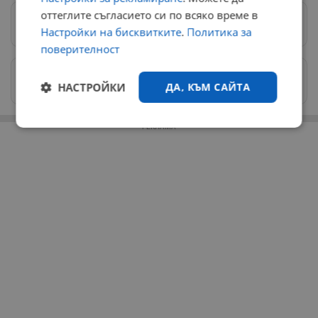
оттеглите съгласието си по всяко време в
Предпочитани източници
→
Настройки на бисквитките
.
Политика за
поверителност
Изпращайте снимки и информация на
НАСТРОЙКИ
ДА, КЪМ САЙТА
news@dunavmost.com
РЕКЛАМА
Строго
Ефективност
необходимо
Таргетиране
Функционалност
Некласифицирани