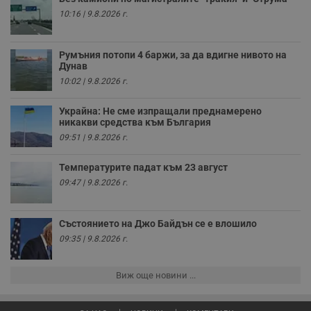
д
н
10:16 | 9.8.2026 г.
п
с
у
и
Румъния потопи 4 баржи, за да вдигне нивото на
ф
Дунав
н
м
10:02 | 9.8.2026 г.
Т
и
п
Украйна: Не сме изпращали преднамерено
у
никакви средства към България
з
б
09:51 | 9.8.2026 г.
VISITOR_PRIVACY_METADATA
5 месеца
Т
YouTube
Температурите падат към 23 август
4
с
.youtube.com
седмици
с
09:47 | 9.8.2026 г.
с
п
и
п
Състоянието на Джо Байдън се е влошило
т
в
09:35 | 9.8.2026 г.
с
з
с
п
Виж още новини ...
о
р
п