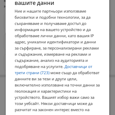
констатирани нарушения, които водят до увреждане
вашите данни
на популациите им.
Ние и нашите партньори използваме
бисквитки и подобни технологии, за да
Следвай ни в Google News
→
съхраняваме и получаваме достъп до
информация на вашето устройство и да
обработваме лични данни, като вашия IP
адрес, уникални идентификатори и данни
Предпочитани източници
→
за сърфиране, за персонализирани реклами
и съдържание, измерване на реклами и
съдържание, анализ на аудиторията и
Изпращайте снимки и информация на
news@dunavmost.com
подобряване на услугите.
Доставчици от
трети страни (723)
може също да обработват
данните ви за тези и други цели,
РЕКЛАМА
включително използване на точни данни за
геолокация и характеристики на
устройството. Вашият избор важи само за
този уебсайт. Някои доставчици може да
разчитат на законен интерес вместо на