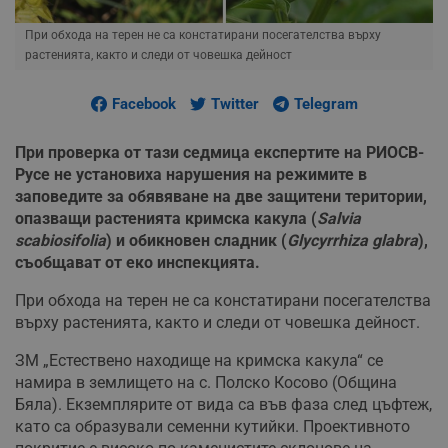
При обхода на терен не са констатирани посегателства върху
растенията, както и следи от човешка дейност
Facebook
Twitter
Telegram
При проверка от тази седмица експертите на РИОСВ-
Русе не установиха нарушения на режимите в
заповедите за обявяване на две защитени територии,
опазващи растенията кримска какула (
Salvia
scabiosifolia
) и обикновен сладник (
Glycyrrhiza glabra
),
съобщават от еко инспекцията.
При обхода на терен не са констатирани посегателства
върху растенията, както и следи от човешка дейност.
ЗМ „Естествено находище на кримска какула“ се
намира в землището на с. Полско Косово (Община
Бяла). Екземплярите от вида са във фаза след цъфтеж,
като са образували семенни кутийки. Проективното