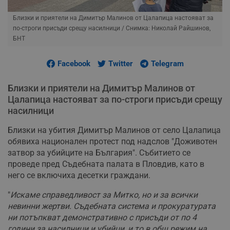
Близки и приятели на Димитър Малинов от Цалапица настояват за
по-строги присъди срещу насилници
/ Снимка: Николай Райшинов,
БНТ
Facebook
Twitter
Telegram
Близки и приятели на Димитър Малинов от
Цалапица настояват за по-строги присъди срещу
насилници
Близки на убития Димитър Малинов от село Цалапица
обявиха национален протест под надслов "Доживотен
затвор за убийците на България". Събитието се
проведе пред Съдебната палата в Пловдив, като в
него се включиха десетки граждани.
"
Искаме справедливост за Митко, но и за всички
невинни жертви. Съдебната система и прокуратурата
ни потъпкват демонстративно с присъди от по 4
години за насилници и убийци, и то в общ режим на