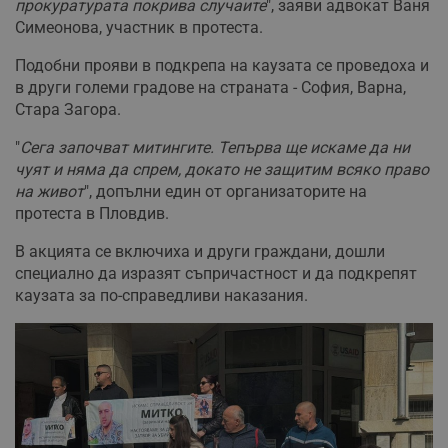
прокуратурата покрива случаите
", заяви адвокат Ваня
Симеонова, участник в протеста.
Подобни прояви в подкрепа на каузата се проведоха и
в други големи градове на страната - София, Варна,
Стара Загора.
"
Сега започват митингите. Тепърва ще искаме да ни
чуят и няма да спрем, докато не защитим всяко право
на живот
", допълни един от организаторите на
протеста в Пловдив.
В акцията се включиха и други граждани, дошли
специално да изразят съпричастност и да подкрепят
каузата за по-справедливи наказания.