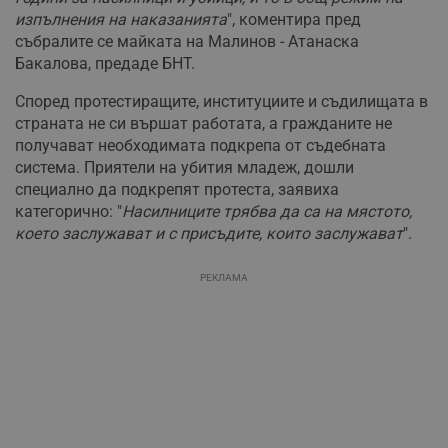
изпълнения на наказанията
", коментира пред
събралите се майката на Малинов - Атанаска
Бакалова, предаде БНТ.
Според протестиращите, институциите и съдилищата в
страната не си вършат работата, а гражданите не
получават необходимата подкрепа от съдебната
система. Приятели на убития младеж, дошли
специално да подкрепят протеста, заявиха
категорично: "
Насилниците трябва да са на мястото,
което заслужават и с присъдите, които заслужават
".
РЕКЛАМА