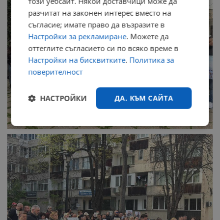
този уебсайт. Някои доставчици може да
разчитат на законен интерес вместо на
съгласие; имате право да възразите в
Настройки за рекламиране
. Можете да
оттеглите съгласието си по всяко време в
Настройки на бисквитките
.
Политика за
поверителност
НАСТРОЙКИ
ДА, КЪМ САЙТА
Строго
Ефективност
необходимо
Таргетиране
Функционалност
Некласифицирани