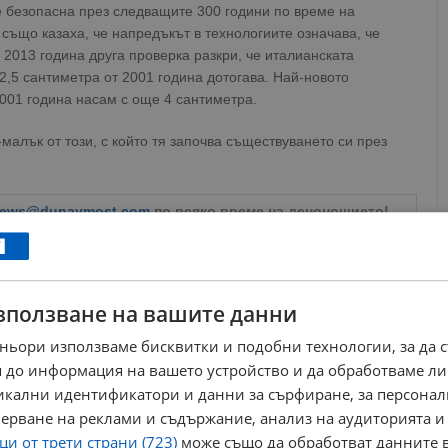
е безопасна през следващите 300 години по време на
също казаха, че напредъкът в технологиите означава, че
 2013 година друга проверка разкри, че италианската
2,5 сантиметра от 2001 година дотогава. Най-новото
2001 година насам с още 4 сантиметра.
-малък от този, с който тя започва съществуването си през
ews@dunavmost.com
по всяко време на денонощието!
зползване на вашите данни
ньори използваме бисквитки и подобни технологии, за да 
ници в Google
→
 до информация на вашето устройство и да обработваме ли
никални идентификатори и данни за сърфиране, за персона
ерване на реклами и съдържание, анализ на аудиторията и
Още по темата
и от трети страни (723)
може също да обработват данните в