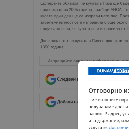
Експертите обявиха, че кулата в Пиза ще бъд
проверка през 2005 година, съобщи АНСА. Те 
кулата един ден ще се изправи напълно. През
забележителност се е изправила с още около 
проучване сочи, че кулата се е изправила от 
Днес наклонът на кулата в Пиза е два пъти по
1350 година.
Изпращайте снимки и информация на
n
Следвай ни в Google News
→
Отговорно и
Ние и нашите парт
Добави ни в предпочитани източ
получаваме достъп
вашия IP адрес, у
РЕКЛАМА
и съдържание, изм
услугите.
Доставчиц