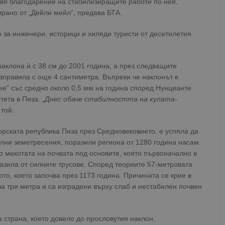
авя благодарение на стабилизиращите работи по нея,
ирано от „Дейли мейл“, предава БТА.
о за инженери, историци и хиляди туристи от десетилетия
аклона ѝ с 38 см до 2001 година, а през следващите
изправила с още 4 сантиметра. Въпреки че наклонът е
ее” със средно около 0,5 мм на година според Нунцианте
тета в Пиза.
„Днес обаче стабилността на кулата-
 той.
рската република Пиза през Средновековието, е успяла да
лни земетресения, поразили региона от 1280 година насам.
о мекотата на почвата под основите, която първоначално е
пазила от силните трусове. Според теориите 57-метровата
то, което започва през 1173 година. Причината се крие в
ва три метра и са изградени върху слаб и нестабилен почвен
 страна, което довело до прословутия наклон.