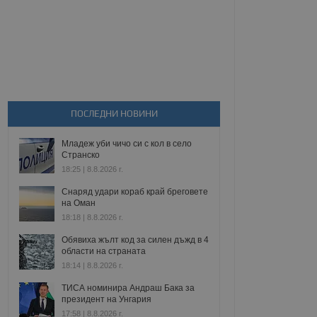
ПОСЛЕДНИ НОВИНИ
Младеж уби чичо си с кол в село
Странско
18:25 | 8.8.2026 г.
Снаряд удари кораб край бреговете
на Оман
18:18 | 8.8.2026 г.
Обявиха жълт код за силен дъжд в 4
области на страната
18:14 | 8.8.2026 г.
ТИСА номинира Андраш Бака за
президент на Унгария
17:58 | 8.8.2026 г.