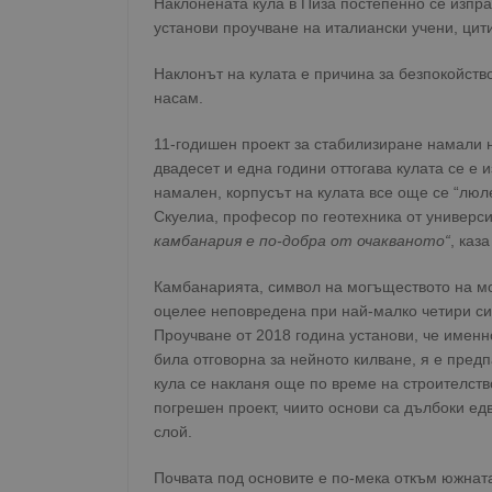
Наклонената кула в Пиза постепенно се изпр
установи проучване на италиански учени, цит
Наклонът на кулата е причина за безпокойств
насам.
11-годишен проект за стабилизиране намали н
двадесет и една години оттогава кулата се е 
намален, корпусът на кулата все още се “люл
Скуелиа, професор по геотехника от универси
камбанария е по-добра от очакваното“
, каза
Камбанарията, символ на могъществото на мо
оцелее неповредена при най-малко четири си
Проучване от 2018 година установи, че именн
била отговорна за нейното килване, я е пред
кула се накланя още по време на строителство
погрешен проект, чиито основи са дълбоки ед
слой.
Почвата под основите е по-мека откъм южната