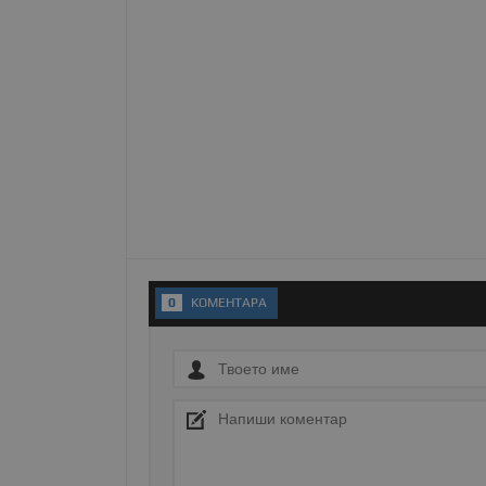
Име
__RequestVerificationT
VISITOR_PRIVACY_MET
__cf_bm
0
KОМЕНТАРA
receive-cookie-depreca
ASP.NET_SessionId