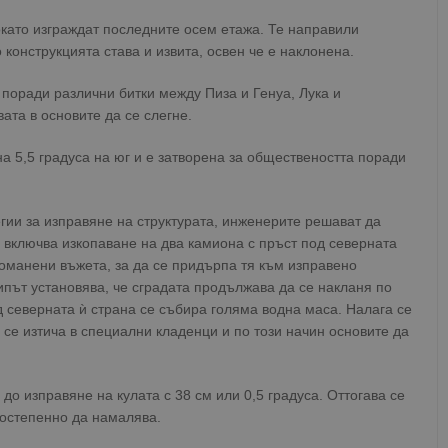
окато изграждат последните осем етажа. Те направили
 конструкцията става и извита, освен че е наклонена.
поради различни битки между Пиза и Генуа, Лука и
ата в основите да се слегне.
а 5,5 градуса на юг и е затворена за обществеността поради
гии за изправяне на структурата, инженерите решават да
ва включва изкопаване на два камиона с пръст под северната
томанени въжета, за да се придърпа тя към изправено
ипът установява, че сградата продължава да се накланя по
д северната ѝ страна се събира голяма водна маса. Налага се
 се изтича в специални кладенци и по този начин основите да
до изправяне на кулата с 38 см или 0,5 градуса. Оттогава се
постепенно да намалява.