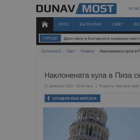
ЗА НАС
РУСЕ
БЪЛГАРИЯ
СВЯТ
РА
ГОРЕЩО
Дрон нахлу в българското въздушно прос
Dunavmost
/
Свят
/
Новини
/
Наклонената кула в П
Наклонената кула в Пиза с
27 декември 2022 - 10:40 часа
Редактор:
Виктория Хрис
СПОДЕЛИ ВЪВ ФЕЙСБУК