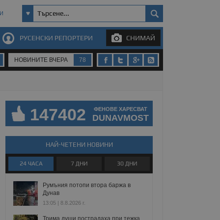
И
РУСЕНСКИ РЕПОРТЕРИ
СНИМАЙ
НОВИНИТЕ ВЧЕРА
78
147402
ФЕНОВЕ ХАРЕСВАТ
DUNAVMOST
НАЙ-ЧЕТЕНИ НОВИНИ
24 ЧАСА
7 ДНИ
30 ДНИ
Румъния потопи втора баржа в
Дунав
13:05 | 8.8.2026 г.
Трима души пострадаха при тежка