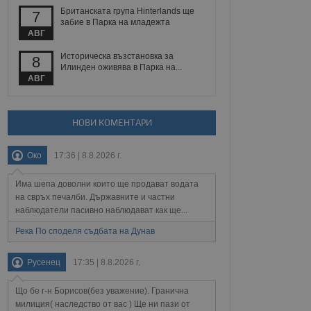
 уебсайт.
Британската група Hinterlands ще
7
забие в Парка на младежта
АВГ
Описание
Историческа възстановка за
8
Илинден оживява в Парка на...
АВГ
ребителски
елското поведение и
раници на сайта. Тя
яване на сайта. Тя
не на прегледи на
формация, която е
взаимодействат с
нкционалност в целия
прекарано на
НОВИ КОМЕНТАРИ
редпочитанията на
 сайтове; тя може
остта на социалните
тора на сайта.
използва новата или
Око
17:36 | 8.8.2026 г.
елски взаимодействия
нето и потребителския
Има шепа доволни които ще продават водата
на свръх печалби. Държавните и частни
рез събиране на данни
наблюдатели пасивно наблюдават как ще...
 помага за
отребителите се
Река По споделя съдбата на Дунав
тапите на тестване.
тистически данни,
Русенец
17:35 | 8.8.2026 г.
 броя на посещенията,
 са били заредени.
елския опит.
Що бе г-н Борисов(без уважение). Гранична
я за потребителското
милиция( наследство от вас ) Ще ни пази от