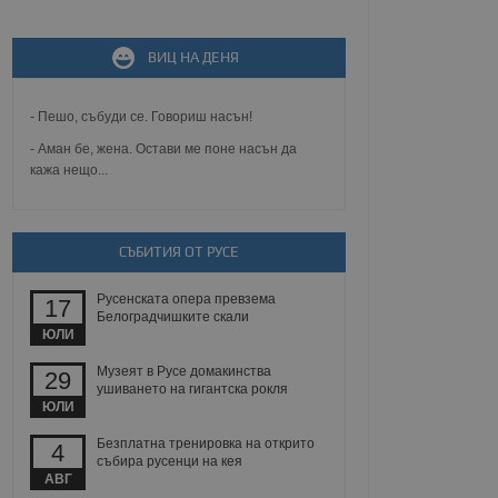
не, зададена от уеб
ВИЦ НА ДЕНЯ
 ASP.NET MVC
спре неразрешеното
т, известно като
тове. Той не съдържа
- Пешо, събуди се. Говориш насън!
щожава при затваряне
- Аман бе, жена. Остави ме поне насън да
кажа нещо...
ение на съгласието на
ст за тяхното
а данни за съгласието
ични политики и
антира, че техните
 сесии.
СЪБИТИЯ ОТ РУСЕ
аничаване между хората
а, за да се правят
Русенската опера превзема
17
хния уебсайт.
Белоградчишките скали
ЮЛИ
сигнализира на
Музеят в Русе домакинства
29
 на бисквитките,
ушиването на гигантска рокля
а съответствие и
ЮЛИ
ндарти и
Безплатна тренировка на открито
4
ck и предоставя
събира русенци на кея
требител използва
АВГ
йният потребител може