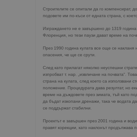
Строителите се опитали да го компенсират, д
подовете им по-къси от едната страна, с което
Изграждането не е завършено до 1319 година 
Флоренция, но тези паузи дават време на почв
През 1990 година кулата все още се накланя н
опасения, че ще се срути.
След като прилагат няколко неуспешни страте
изпробват т. нар. „извличане на почвата“. То
страна на кулата, след което са използвани с
положение. Процедурата дава резултат, но ек
време на дъждовете през зимата, тъй като по
да бъдат изкопани дренажи, така че водата да
се поддържат стабилни.
Проектът е завършен през 2001 година и води 
правят корекции, като наклонът продължава 