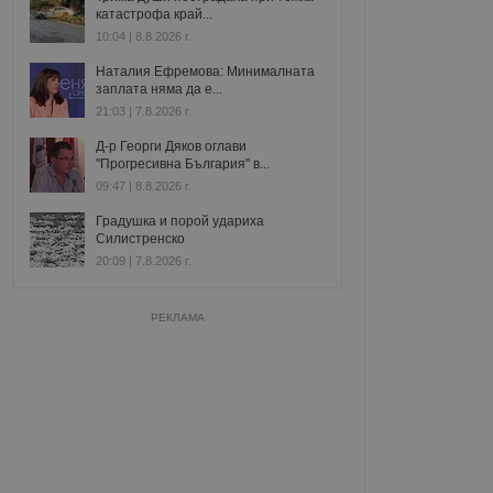
катастрофа край...
10:04 | 8.8.2026 г.
Наталия Ефремова: Минималната
заплата няма да е...
21:03 | 7.8.2026 г.
Д-р Георги Дяков оглави
"Прогресивна България" в...
09:47 | 8.8.2026 г.
Градушка и порой удариха
Силистренско
20:09 | 7.8.2026 г.
РЕКЛАМА