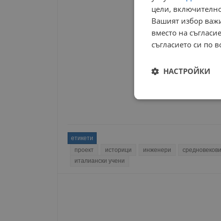
цели, включително
Вашият избор важи
вместо на съгласие
съгласието си по в
НАСТРОЙКИ
Строго
необходимо
етикети
проект
историци
инженери
средновеков
италиански учени
Строго н
Строго необходимите б
на акаунта. Уебсайтът 