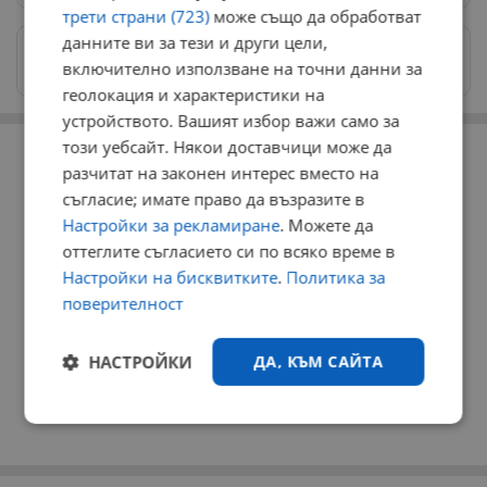
трети страни (723)
може също да обработват
данните ви за тези и други цели,
Изпращайте снимки и информация на
включително използване на точни данни за
news@dunavmost.com
геолокация и характеристики на
устройството. Вашият избор важи само за
РЕКЛАМА
този уебсайт. Някои доставчици може да
разчитат на законен интерес вместо на
съгласие; имате право да възразите в
Настройки за рекламиране
. Можете да
оттеглите съгласието си по всяко време в
Настройки на бисквитките
.
Политика за
поверителност
НАСТРОЙКИ
ДА, КЪМ САЙТА
Строго
Ефективност
необходимо