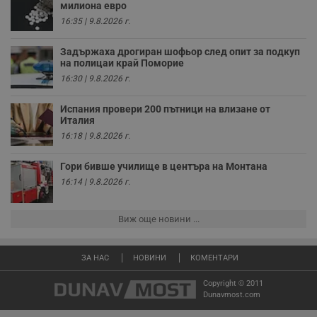
милиона евро
receive-cookie-deprecation
.hit.gemius.pl
1 година
Т
16:35 | 9.8.2026 г.
с
с
н
Задържаха дрогиран шофьор след опит за подкуп
н
п
на полицаи край Поморие
б
16:30 | 9.8.2026 г.
п
с
о
Испания провери 200 пътници на влизане от
с
Италия
а
р
16:18 | 9.8.2026 г.
у
з
з
Гори бивше училище в центъра на Монтана
п
16:14 | 9.8.2026 г.
ASP.NET_SessionId
Сесия
Т
Microsoft
с
Corporation
D
www.dunavmost.com
Виж още новини ...
п
и
т
к
ЗА НАС
НОВИНИ
КОМЕНТАРИ
п
и
у
Copyright © 2011
р
Dunavmost.com
к
п