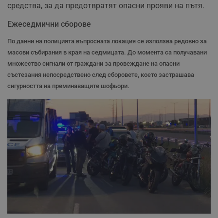
средства, за да предотвратят опасни прояви на пътя.
Ежеседмични сборове
По данни на полицията въпросната локация се използва редовно за
масови събирания в края на седмицата. До момента са получавани
множество сигнали от граждани за провеждане на опасни
състезания непосредствено след сборовете, което застрашава
сигурността на преминаващите шофьори.