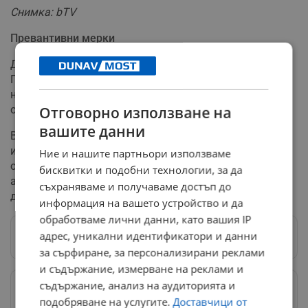
Снимка: bTV
Превантивни мерки
Директорът на Областната дирекция на МВР -
Пловдив Васил Костадинов потвърди, че действията
на служителите са изцяло превантивни и целят
Отговорно използване на
опазване на обществения ред в района.
вашите данни
Васил Костадинов: Имахме предварителна
информация, че в района на тази бензиностанция
Ние и нашите партньори използваме
организирано се събират собственици на спортни
бисквитки и подобни технологии, за да
автомобили с намерение евентуално да извършват
съхраняваме и получаваме достъп до
действия, нарушаващи обществения ред.
информация на вашето устройство и да
обработваме лични данни, като вашия IP
адрес, уникални идентификатори и данни
Следвай ни в Google News
→
за сърфиране, за персонализирани реклами
и съдържание, измерване на реклами и
съдържание, анализ на аудиторията и
Предпочитани източници
→
подобряване на услугите.
Доставчици от