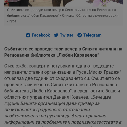
Събитието се проведе тази вечер в Синята читалня на Регионална
библиотека „Любен Каравелов“
/ Снимка: Областна администрация
- Русе
Facebook
Twitter
Telegram
Събитието се проведе тази вечер в Синята читалня на
Регионална библиотека „Любен Каравелов“
С изложба, концерт и нетуъркинг една от водещите
неправителствени организации в Русе „Мисия Градеж“
отбеляза две години от създаването си. Събитието се
проведе тази вечер в Синята читалня на Регионална
библиотека „Любен Каравелов“, а сред гостите беше и
областният управител Данаил Ковачев. „
Вече две
години Вашата организация дава пример за
позитивност и градивност, отстоявайки
необходимостта на русенци да бъдат правилно
информирани за проблемите и предизвикателствата в