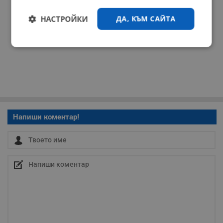
НАСТРОЙКИ
ДА, КЪМ САЙТА
Строго
Ефективност
необходимо
Таргетиране
Функционалност
Напиши коментар!
Некласифицирани
Строго необходимо
Ефективност
Таргетиране
Функционалност