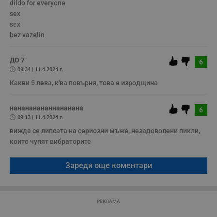
dildo for everyone

Т
и
sex

п
sex

у
з
bez vazelin
б
VISITOR_PRIVACY_METADATA
5 месеца
Т
YouTube
ДО 7
4
с
.youtube.com
6
седмици
с
09:34 | 11.4.2024 г.
с
п
Какви 5 лева, к'ва повърня, това е изродщина
и
п
т
нанананананнананана
в
6
с
09:13 | 11.4.2024 г.
з
с
вижда се липсата на сериозни мъже, незадоволени пикли, 
п
които чупят вибраторите
о
р
п
н
Зареди още коментари
п
к
ч
п
с
РЕКЛАМА
б