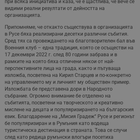
при всяка инициатива и каза, че е щастлива, че вече се
видими реални резултати от дейността на
организацията.
Припомняме, че откакто съществува в организацията
в Русе бяха реализирани десетки различни събития.
Сред тях са провеждането на благотворителен бал във
Военния клуб – една традиция, която се осъществи на
17 декември 2022 г. след 80 години забрава и в
рамките на която бяха отличени някои от най-
перспективните лица на града, както и пътуваща
изложба, посветена на Кирил Старцев и по-конкретно
на управлението му и личният му обществен пример.
Изложбата бе представена дори в Народното
събрание. Огромно внимание бе отделено на
събитията, посветени на творческото и креативно
мислене на децата и популяризирането на българския
език. Благодарение на „Мисия Градеж“ Русе и регионът
бе популяризиран и в Румъния като водеща
туристическа дестинация в страната. Това се случи
след като редица румънски влогъри посетиха