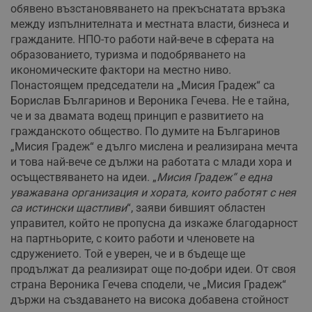
обявено възстановяването на прекъснатата връзка
между изпълнителната и местната власти, бизнеса и
гражданите. НПО-то работи най-вече в сферата на
образованието, туризма и подобряването на
икономическите фактори на местно ниво.
Понастоящем председатели на „Мисия Градеж“ са
Борислав Българинов и Вероника Гечева. Не е тайна,
че и за двамата водещ принцип е развитието на
гражданското общество. По думите на Българинов
„Мисия Градеж“ е дълго мислена и реализирана мечта
и това най-вече се дължи на работата с млади хора и
осъществяването на идеи. „
Мисия Градеж“ е една
уважавана организация и хората, които работят с нея
са истински щастливи
“, заяви бившият областен
управител, който не пропусна да изкаже благодарност
на партньорите, с които работи и членовете на
сдружението. Той е уверен, че и в бъдеще ще
продължат да реализират още по-добри идеи. От своя
страна Вероника Гечева сподели, че „Мисия Градеж“
държи на създаването на висока добавена стойност