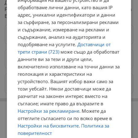
Домакин на инициативата бе директорът на
обработваме лични данни, като вашия IP
Регионалната библиотека „Любен Каравелов“ Теодора
адрес, уникални идентификатори и данни
Евтимова.
за сърфиране, за персонализирани реклами
и съдържание, измерване на реклами и
Следвай ни в Google News
→
съдържание, анализ на аудиторията и
подобряване на услугите.
Доставчици от
трети страни (723)
може също да обработват
данните ви за тези и други цели,
Предпочитани източници
→
включително използване на точни данни за
геолокация и характеристики на
устройството. Вашият избор важи само за
Изпращайте снимки и информация на
news@dunavmost.com
този уебсайт. Някои доставчици може да
разчитат на законен интерес вместо на
съгласие; имате право да възразите в
РЕКЛАМА
Настройки за рекламиране
. Можете да
оттеглите съгласието си по всяко време в
Настройки на бисквитките
.
Политика за
поверителност