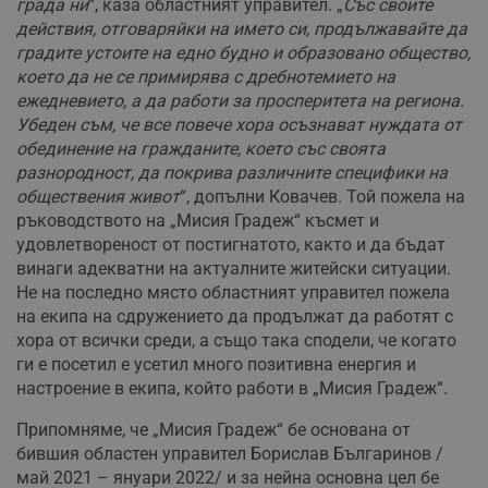
града ни
“, каза областният управител. „
Със своите
действия, отговаряйки на името си, продължавайте да
градите устоите на едно будно и образовано общество,
което да не се примирява с дребнотемието на
ежедневието, а да работи за просперитета на региона.
Убеден съм, че все повече хора осъзнават нуждата от
обединение на гражданите, което със своята
разнородност, да покрива различните специфики на
обществения живот
“, допълни Ковачев. Той пожела на
ръководството на „Мисия Градеж“ късмет и
удовлетвореност от постигнатото, както и да бъдат
винаги адекватни на актуалните житейски ситуации.
Не на последно място областният управител пожела
на екипа на сдружението да продължат да работят с
хора от всички среди, а също така сподели, че когато
ги е посетил е усетил много позитивна енергия и
настроение в екипа, който работи в „Мисия Градеж“.
Припомняме, че „Мисия Градеж“ бе основана от
бившия областен управител Борислав Българинов /
май 2021 – януари 2022/ и за нейна основна цел бе