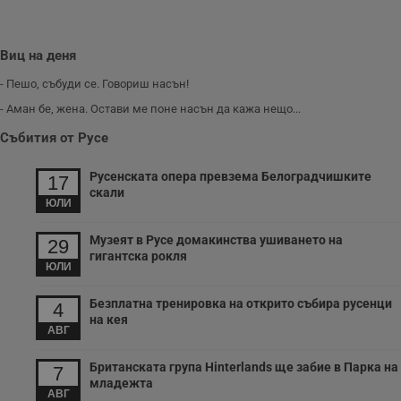
р
п
н
п
Виц на деня
к
ч
п
- Пешо, събуди се. Говориш насън!
с
б
- Аман бе, жена. Остави ме поне насън да кажа нещо...
__cf_bm
29
Т
Cloudflare Inc.
Събития от Русе
минути
с
.twitter.com
59
р
секунди
м
Русенската опера превзема Белоградчишките
17
б
скали
о
ЮЛИ
у
п
о
Музеят в Русе домакинства ушиването на
29
и
гигантска рокля
т
ЮЛИ
receive-cookie-deprecation
.hit.gemius.pl
1 година
Т
с
Безплатна тренировка на открито събира русенци
4
с
на кея
н
АВГ
н
п
б
Британската група Hinterlands ще забие в Парка на
7
п
младежта
с
АВГ
о