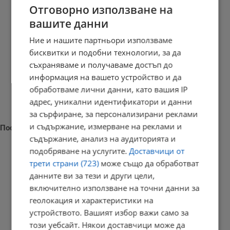
Отговорно използване на
вашите данни
Ние и нашите партньори използваме
бисквитки и подобни технологии, за да
съхраняваме и получаваме достъп до
информация на вашето устройство и да
обработваме лични данни, като вашия IP
адрес, уникални идентификатори и данни
за сърфиране, за персонализирани реклами
и съдържание, измерване на реклами и
Последни новини
съдържание, анализ на аудиторията и
подобряване на услугите.
Доставчици от
трети страни (723)
може също да обработват
данните ви за тези и други цели,
Наталия Ефремова: Минималната заплата няма да е 620 евро
включително използване на точни данни за
21:03 | 7.8.2026 г.
геолокация и характеристики на
устройството. Вашият избор важи само за
този уебсайт. Някои доставчици може да