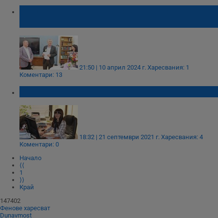
„Мисия Градеж“ отбеляза втория си
рожден ден
21:50 | 10 април 2024 г.
Харесвания: 1
Коментари: 13
Рони вярва, че Русе ще се съживи отново
18:32 | 21 септември 2021 г.
Харесвания: 4
Коментари: 0
Начало
⟨⟨
1
⟩⟩
Край
147402
Фенове харесват
Dunavmost