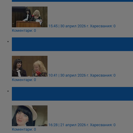
15:45 | 30 април 2026 г.
Харесвания: 0
Коментари: 0
Нов общински съветник положи клетва в
Русе
10:41 | 30 април 2026 г.
Харесвания: 0
Коментари: 0
Учителка заема мястото на новоизбран
депутат в Общинския съвет в Русе
16:28 | 21 април 2026 г.
Харесвания: 0
Коментари: 0