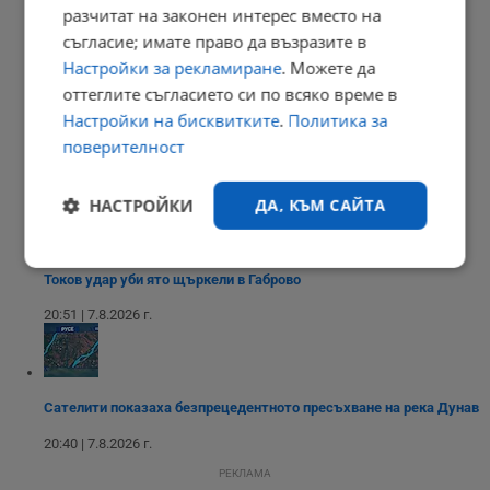
разчитат на законен интерес вместо на
Сенатът на САЩ одобри нов пакет санкции срещу Русия
съгласие; имате право да възразите в
20:57 | 7.8.2026 г.
Настройки за рекламиране
. Можете да
оттеглите съгласието си по всяко време в
Настройки на бисквитките
.
Политика за
поверителност
Парковете с батерии превърнаха България в енергиен лидер
20:54 | 7.8.2026 г.
НАСТРОЙКИ
ДА, КЪМ САЙТА
Строго
Ефективност
Токов удар уби ято щъркели в Габрово
необходимо
20:51 | 7.8.2026 г.
Таргетиране
Функционалност
Сателити показаха безпрецедентното пресъхване на река Дунав
20:40 | 7.8.2026 г.
Некласифицирани
РЕКЛАМА