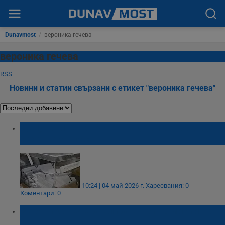
Dunavmost
/
вероника гечева
вероника гечева
RSS
Новини и статии свързани с етикет "вероника гечева"
Депутатите на Румен Радев пренареждат
местната власт
10:24 | 04 май 2026 г.
Харесвания: 0
Коментари: 0
Вероника Гечева влиза в три комисии на
местния парламент