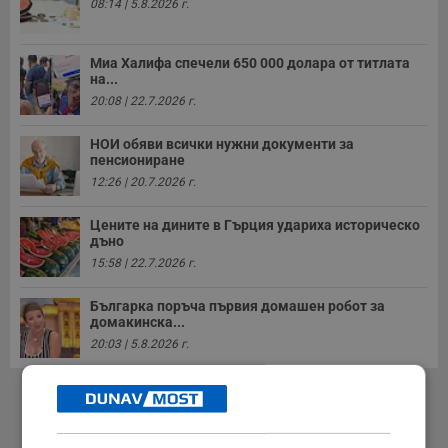
08:14 | 5.8.2026 г.
Миа Халифа спечели 650 000 долара от титлата
на...
20:08 | 22.7.2026 г.
НОИ обяви всички нужни документи за
пенсиониране
12:26 | 20.7.2026 г.
Цените на дините в Гърция удариха историческо
дъно
15:58 | 22.7.2026 г.
Българка поръча първия домашен робот за
домакинска...
20:03 | 5.8.2026 г.
РЕКЛАМА