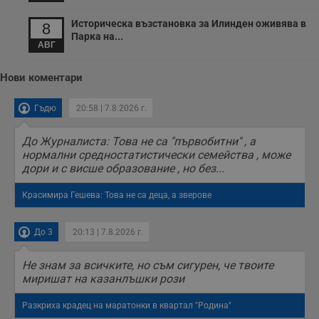
с
а
Историческа възстановка за Илинден оживява в
8
р
Парка на...
у
АВГ
з
з
п
Нови коментари
ASP.NET_SessionId
Сесия
Т
Microsoft
с
Corporation
D
Гъдю
20:58 | 7.8.2026 г.
www.dunavmost.com
п
и
т
До Журналиста: Това не са "първобитни" , а
к
нормални средностатистически семейства , може
п
дори и с висше образование , но без...
и
у
р
Красимира Гешева: Това не са деца, а зверове
к
п
д
д
До 3
20:13 | 7.8.2026 г.
п
у
Не знам за всичките, но съм сигурен, че твоите
миришат на казанлъшки рози
Разкриха крадец на маратонки в квартал "Родина"
Доставчик
/
Валиден
Валиден