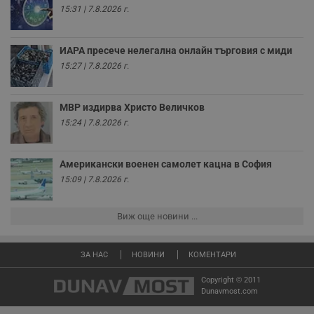
15:31 | 7.8.2026 г.
receive-cookie-deprecation
.hit.gemius.pl
1 година
Т
с
с
н
ИАРА пресече нелегална онлайн търговия с миди
н
п
15:27 | 7.8.2026 г.
б
п
с
о
МВР издирва Христо Величков
с
а
15:24 | 7.8.2026 г.
р
у
з
з
Американски военен самолет кацна в София
п
15:09 | 7.8.2026 г.
ASP.NET_SessionId
Сесия
Т
Microsoft
с
Corporation
D
www.dunavmost.com
Виж още новини ...
п
и
т
к
ЗА НАС
НОВИНИ
КОМЕНТАРИ
п
и
у
Copyright © 2011
р
Dunavmost.com
к
п