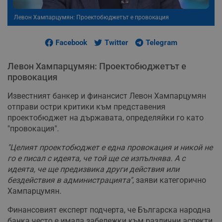
Левон Хампарцумян: Проектобюджетът е провокация
Facebook
Twitter
Telegram
Левон Хампарцумян: Проектобюджетът е
провокация
Известният банкер и финансист Левон Хампарцумян
отправи остри критики към представения
проектобюджет на държавата, определяйки го като
"провокация".
"Целият проектобюджет е една провокация и никой не
го е писал с идеята, че той ще се изпълнява. А с
идеята, че ще предизвика други действия или
бездействия в администрацията"
, заяви категорично
Хампарцумян.
Финансовият експерт подчерта, че Българска народна
банка често е имала забележки към различни аспекти