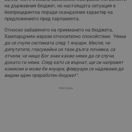
на държавния бюджет, но настоящата ситуация е
безпрецедентна поради скандалния характер на
предложението пред парламента.
Относно забавянето на приемането на бюджета,
Хампарцумян изрази относително спокойствие:
"Няма
да се счупи системата след 1 януари. Мисля, че
депутатите, гласувайки си тази дълга почивка, са
отчели, че нищо Бог знае какво няма да се случи,
докато ги няма. След като се върнат, ще си направят
комисии и може би януари, февруари се надяваме да
видим един преработен бюджет"
.
РЕКЛАМА