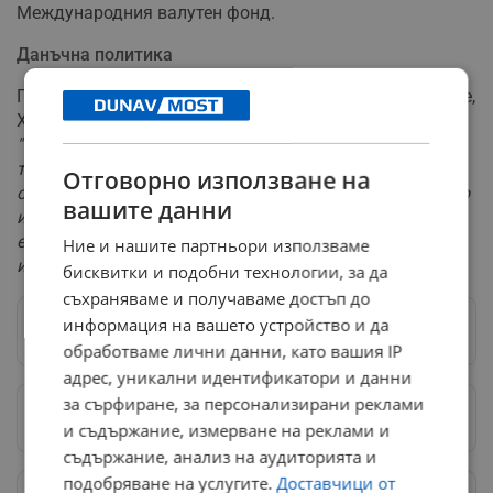
Международния валутен фонд.
Данъчна политика
По отношение на възможното увеличение на данъците,
Хампарцумян призова за внимателен подход:
"Увеличаването на данъци е следващата стъпка, ако
тя се налага и трябва да бъде обяснена и приета от
Отговорно използване на
обществото. Преди това обаче трябва много сериозно
вашите данни
и дълго да се работи в посока на увеличаването на
ефективността на публичните системи, които
Ние и нашите партньори използваме
изразходват тези средства"
.
бисквитки и подобни технологии, за да
съхраняваме и получаваме достъп до
информация на вашето устройство и да
Следвай ни в Google News
→
обработваме лични данни, като вашия IP
адрес, уникални идентификатори и данни
за сърфиране, за персонализирани реклами
Предпочитани източници
→
и съдържание, измерване на реклами и
съдържание, анализ на аудиторията и
подобряване на услугите.
Доставчици от