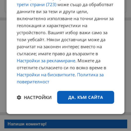
Изпращайте снимки и информация на
трети страни (723)
може също да обработват
news@dunavmost.com
данните ви за тези и други цели,
включително използване на точни данни за
РЕКЛАМА
геолокация и характеристики на
устройството. Вашият избор важи само за
този уебсайт. Някои доставчици може да
разчитат на законен интерес вместо на
съгласие; имате право да възразите в
Настройки за рекламиране
. Можете да
оттеглите съгласието си по всяко време в
Настройки на бисквитките
.
Политика за
поверителност
НАСТРОЙКИ
ДА, КЪМ САЙТА
Строго
Ефективност
необходимо
Напиши коментар!