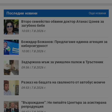
о
с
а
р
Последни новини
Още новини
у
з
Второ семейство обвини доктор Атанас Цонев за
з
загубено бебе
п
10:03 | 7.8.2026 г.
ASP.NET_SessionId
Сесия
Т
Microsoft
с
Corporation
D
www.dunavmost.com
Божидар Божанов: Предлагаме единна агенция за
п
киберсигурност
и
т
10:00 | 7.8.2026 г.
к
п
и
Задържаха мъж за умишлен палеж в Тръстеник
у
09:56 | 7.8.2026 г.
р
к
п
д
Разказ на бащата на сваленото от автобус момче
д
п
09:53 | 7.8.2026 г.
у
“Възраждане”: Не пипайте Центъра за асистирана
репродукция