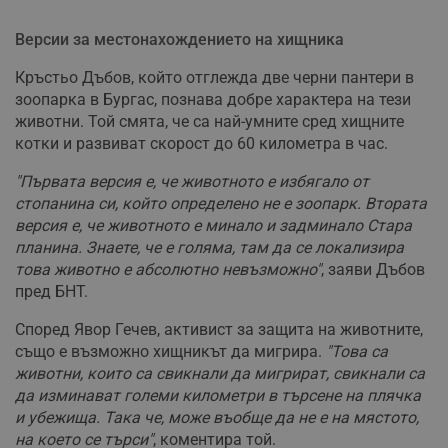
Версии за местонахождението на хищника
Кръстьо Дъбов, който отглежда две черни пантери в
зоопарка в Бургас, познава добре характера на тези
животни. Той смята, че са най-умните сред хищните
котки и развиват скорост до 60 километра в час.
"Първата версия е, че животното е избягало от
стопанина си, който определено не е зоопарк. Втората
версия е, че животното е минало и задминало Стара
планина. Знаете, че е голяма, там да се локализира
това животно е абсолютно невъзможно"
, заяви Дъбов
пред БНТ.
Според Явор Гечев, активист за защита на животните,
също е възможно хищникът да мигрира.
"Това са
животни, които са свикнали да мигрират, свикнали са
да изминават големи километри в търсене на плячка
и убежища. Така че, може въобще да не е на мястото,
на което се търси"
, коментира той.