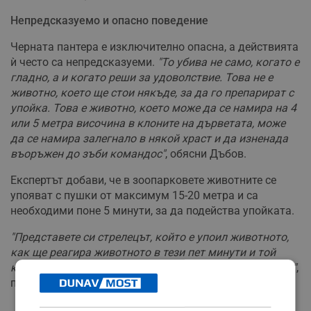
Непредсказуемо и опасно поведение
Черната пантера е изключително опасна, а действията
ѝ често са непредсказуеми.
"То убива не само, когато е
гладно, а и когато реши за удоволствие. Това не е
животно, което ще стои някъде, за да го препарират с
упойка. Това е животно, което може да се намира на 4
или 5 метра височина в клоните на дърветата, може
да се намира залегнало в някой храст и да изненада
въоръжен до зъби командос"
, обясни Дъбов.
Експертът добави, че в зоопарковете животните се
упояват с пушки от максимум 15-20 метра и са
необходими поне 5 минути, за да подейства упойката.
"Представете си стрелецът, който е упоил животното,
как ще реагира животното в тези пет минути и той
къде ще бъде при положение, че е на 15 метра от него"
,
попита риторично специалистът.