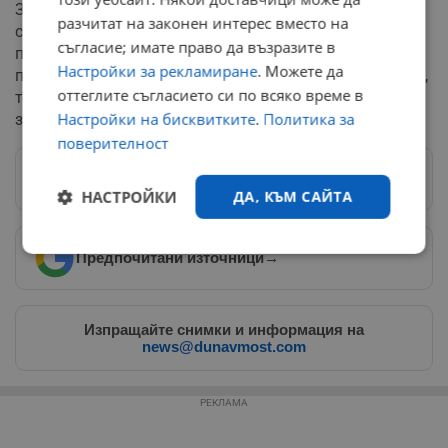
Затова Дъбов съветва в издирването да участват
разчитат на законен интерес вместо на
само обучени специалисти. Издирването на черната
съгласие; имате право да възразите в
пантера в Природен парк "Шуменско плато"
Настройки за рекламиране
. Можете да
продължава от 19 юни с използването на фотокапани,
оттеглите съгласието си по всяко време в
термокамери и дронове, но животното все още не е
Настройки на бисквитките
.
Политика за
заловено.
поверителност
Следвай ни в Google News
→
НАСТРОЙКИ
ДА, КЪМ САЙТА
Строго
Ефективност
Предпочитани източници
→
необходимо
Изпращайте снимки и информация на
news@dunavmost.com
Таргетиране
Функционалност
РЕКЛАМА
Некласифицирани