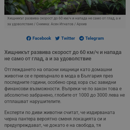
Хищникът развива скорост до 60 км/ч и напада не само от глад, а и
за удоволствие
/ Снимка: Асен Игнатов / Архив
Facebook
Twitter
Telegram
Хищникът развива скорост до 60 км/ч и напада
не само от глад, а и за удоволствие
Отглеждането на опасни хищници като домашни
животни се е превърнало в мода в България през
последните години, особено сред хора със завидни
финансови възможности. Въпреки че по закон това е
абсолютно забранено, глобите от 1000 до 3000 лева не
отплашват нарушителите.
Експерти по диви животни считат, че издирваната
черна пантера вероятно сменя локацията си и
предупреждават, че докато е на свобода, тя