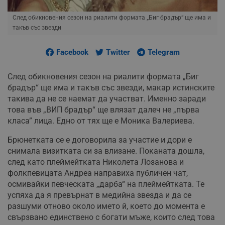
След обикновения сезон на риалити формата „Биг брадър“ ще има и
такъв със звезди
Facebook
Twitter
Telegram
След обикновения сезон на риалити формата „Биг
брадър“ ще има и такъв със звезди, макар истинските
такива да не се наемат да участват. Именно заради
това във „ВИП брадър“ ще влязат далеч не „първа
класа” лица. Едно от тях ще е Моника Валериева.
Брюнетката се е договорила за участие и дори е
снимала визитката си за влизане. Поканата дошла,
след като плеймейтката Николета Лозанова и
фолкпевицата Андреа направиха публичен чат,
осмивайки певческата „дарба“ на плеймейтката. Те
успяха да я превърнат в медийна звезда и да се
разшуми отново около името й, което до момента е
свързвано единствено с богати мъже, които след това