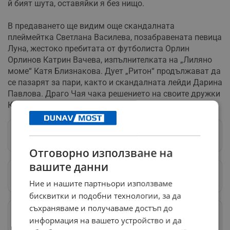
й бият шута, оставяйки я без нищо.
В предаването ще видим още скандалната
плеймейтка Светлана Василева, позабравената певица
Луна, жестоко пребитата от футболиста Орлин
Орлинов Катрин Вачева, изпълнителката на „Лиляно
моме“ Катя Близнакова. Дует „Ритон“ продължават да
се пазарят за пари, както и скандалната лейди Дарина
Павлова. Драго Чая чака решението на своите дружки
Катя и Здравко, след което и той ще даде отговор.
Следвай ни в Google News
→
Отговорно използване на
вашите данни
Предпочитани източници
→
Ние и нашите партньори използваме
бисквитки и подобни технологии, за да
съхраняваме и получаваме достъп до
Изпращайте снимки и информация на
информация на вашето устройство и да
news@dunavmost.com