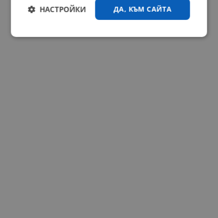
НАСТРОЙКИ
ДА, КЪМ САЙТА
Строго
Ефективност
необходимо
Таргетиране
Функционалност
Некласифицирани
Строго необходимо
Ефективност
Таргетиране
Функционалност
Некласифицирани