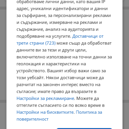
обработваме лични данни, като вашия IP
адрес, уникални идентификатори и данни
РЕКЛАМА
за сърфиране, за персонализирани реклами
и съдържание, измерване на реклами и
съдържание, анализ на аудиторията и
подобряване на услугите.
Доставчици от
трети страни (723)
може също да обработват
данните ви за тези и други цели,
включително използване на точни данни за
геолокация и характеристики на
устройството. Вашият избор важи само за
този уебсайт. Някои доставчици може да
разчитат на законен интерес вместо на
съгласие; имате право да възразите в
Настройки за рекламиране
. Можете да
оттеглите съгласието си по всяко време в
РЕКЛАМА
Настройки на бисквитките
.
Политика за
поверителност