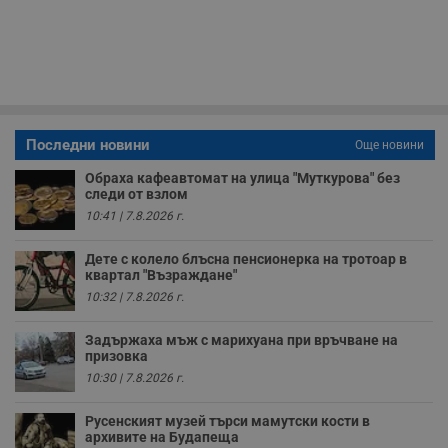
Строго необходимите бисквитки позволяват основната
функционалност на уебсайта, като потребителско
влизане и управление на акаунта. Уебсайтът не може да
се използва правилно без строго необходими
бисквитки.
Валиден
Име
Доставчик
/
Домейн
О
Последни новини
Още новини
до
__RequestVerificationToken
Сесия
Т
Microsoft
Обраха кафеавтомат на улица "Муткурова" без
п
Corporation
следи от взлом
ф
www.dunavmost.com
10:41 | 7.8.2026 г.
з
п
и
Дете с колело блъсна пенсионерка на тротоар в
п
A
квартал "Възраждане"
т
10:32 | 7.8.2026 г.
е
д
н
Задържаха мъж с марихуана при връчване на
п
призовка
с
у
10:30 | 7.8.2026 г.
и
ф
н
Русенският музей търси мамутски кости в
м
архивите на Будапеща
Т