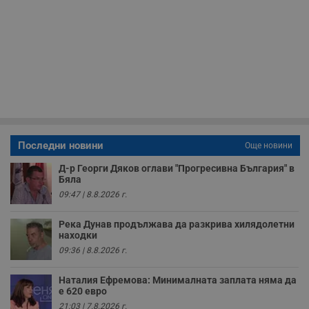
Некласифицирани
Строго необходимо
Ефективност
Последни новини
Още новини
Таргетиране
Функционалност
Д-р Георги Дяков оглави "Прогресивна България" в
Некласифицирани
Бяла
09:47 | 8.8.2026 г.
Строго необходимите бисквитки позволяват основната
функционалност на уебсайта, като потребителско
Река Дунав продължава да разкрива хилядолетни
влизане и управление на акаунта. Уебсайтът не може да
находки
се използва правилно без строго необходими
бисквитки.
09:36 | 8.8.2026 г.
Валиден
Име
Доставчик
/
Домейн
О
до
Наталия Ефремова: Минималната заплата няма да
е 620 евро
__RequestVerificationToken
Сесия
Т
Microsoft
21:03 | 7.8.2026 г.
п