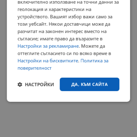
включително използване на точни данни за
геолокация и характеристики на
устройството. Вашият избор важи само за
този уебсайт. Някои доставчици може да
разчитат на законен интерес вместо на
съгласие; имате право да възразите в
Настройки за рекламиране
. Можете да
оттеглите съгласието си по всяко време в
Настройки на бисквитките
.
Политика за
поверителност
НАСТРОЙКИ
ДА, КЪМ САЙТА
Строго
Ефективност
необходимо
Таргетиране
Функционалност