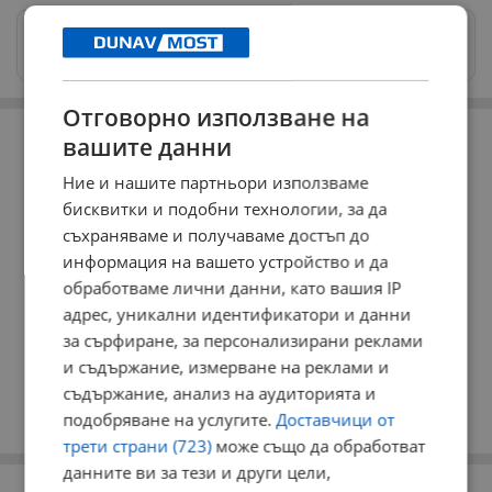
Изпращайте снимки и информация на
news@dunavmost.com
Отговорно използване на
РЕКЛАМА
вашите данни
Ние и нашите партньори използваме
бисквитки и подобни технологии, за да
съхраняваме и получаваме достъп до
информация на вашето устройство и да
обработваме лични данни, като вашия IP
адрес, уникални идентификатори и данни
за сърфиране, за персонализирани реклами
и съдържание, измерване на реклами и
съдържание, анализ на аудиторията и
подобряване на услугите.
Доставчици от
трети страни (723)
може също да обработват
данните ви за тези и други цели,
РЕКЛАМА