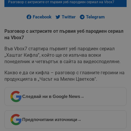
Разговор с актрисите от първия уеб пародиен сериал на Vbox7
Facebook
Twitter
Telegram
Разговор с актрисите от първия уеб пародиен сериал
на Vbox7
Във Vbox7 стартира първият уеб пародиен сериал
„Хаштаг Кифла”, който ще се излъчва всеки
понеделник и четвъртък в сайта за видеосподеляне.
Какво е да си кифла – разговор с главните героини на
продукцията в „Часът на Милен Цветков".
Следвай ни в Google News
→
Предпочитани източници
→