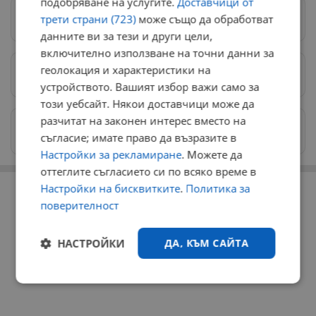
подобряване на услугите.
Доставчици от
трети страни (723)
може също да обработват
Следвай ни в Google News
→
данните ви за тези и други цели,
включително използване на точни данни за
геолокация и характеристики на
Предпочитани източници
→
устройството. Вашият избор важи само за
този уебсайт. Някои доставчици може да
разчитат на законен интерес вместо на
Изпращайте снимки и информация на
съгласие; имате право да възразите в
news@dunavmost.com
Настройки за рекламиране
. Можете да
оттеглите съгласието си по всяко време в
РЕКЛАМА
Настройки на бисквитките
.
Политика за
поверителност
НАСТРОЙКИ
ДА, КЪМ САЙТА
Строго
Ефективност
необходимо