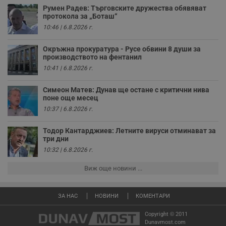
Румен Радев: Търговските дружества обявяват
receive-cookie-deprecation
.hit.gemius.pl
1 година
Т
протокола за „Боташ“
с
10:46 | 6.8.2026 г.
с
н
н
Окръжна прокуратура - Русе обвини 8 души за
п
производството на фентанил
б
п
10:41 | 6.8.2026 г.
с
о
с
Симеон Матев: Дунав ще остане с критични нива
а
поне още месец
р
у
10:37 | 6.8.2026 г.
з
з
п
Тодор Кантарджиев: Летните вируси отминават за
три дни
ASP.NET_SessionId
Сесия
Т
Microsoft
с
10:32 | 6.8.2026 г.
Corporation
D
www.dunavmost.com
п
Виж още новини ...
и
т
к
п
ЗА НАС
НОВИНИ
КОМЕНТАРИ
и
у
р
Copyright © 2011
к
Dunavmost.com