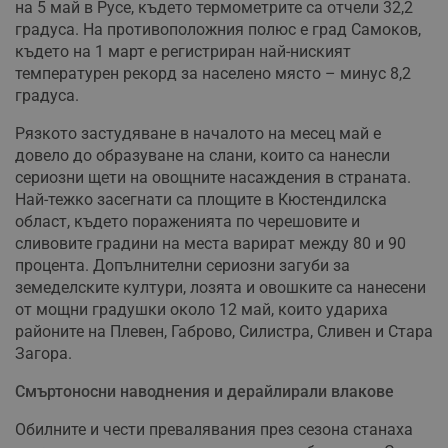
на 5 май в Русе, където термометрите са отчели 32,2
градуса. На противоположния полюс е град Самоков,
където на 1 март е регистриран най-ниският
температурен рекорд за населено място – минус 8,2
градуса.
Рязкото застудяване в началото на месец май е
довело до образуване на слани, които са нанесли
сериозни щети на овощните насаждения в страната.
Най-тежко засегнати са площите в Кюстендилска
област, където пораженията по черешовите и
сливовите градини на места варират между 80 и 90
процента. Допълнителни сериозни загуби за
земеделските култури, лозята и овошките са нанесени
от мощни градушки около 12 май, които удариха
районите на Плевен, Габрово, Силистра, Сливен и Стара
Загора.
Смъртоносни наводнения и дерайлирали влакове
Обилните и чести превалявания през сезона станаха