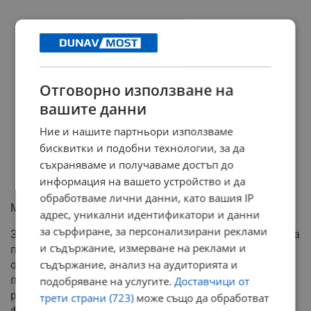
Отговорно използване на
вашите данни
Ние и нашите партньори използваме
бисквитки и подобни технологии, за да
съхраняваме и получаваме достъп до
информация на вашето устройство и да
обработваме лични данни, като вашия IP
Малкият бизнес губи битката за данни
адрес, уникални идентификатори и данни
за сърфиране, за персонализирани реклами
За да оцелеят в тази нова среда, търговците трябва да
и съдържание, измерване на реклами и
преминат към "генеративна оптимизация" –
съдържание, анализ на аудиторията и
осигуряване на структурирани и изключително
прецизни данни за продуктите си, за да бъдат
подобряване на услугите.
Доставчици от
разчетени от езиковите модели. Това създава висока
трети страни (723)
може също да обработват
финансова и технологична бариера, която ще