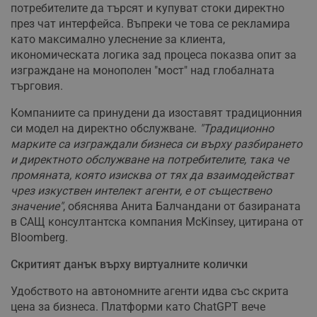
потребителите да търсят и купуват стоки директно
през чат интерфейса. Въпреки че това се рекламира
като максимално улеснение за клиента,
икономическата логика зад процеса показва опит за
изграждане на монополен "мост" над глобалната
търговия.
Компаниите са принудени да изоставят традиционния
си модел на директно обслужване.
"Традиционно
марките са изграждали бизнеса си върху разбирането
и директното обслужване на потребителите, така че
промяната, която изисква от тях да взаимодействат
чрез изкуствен интелект агенти, е от съществено
значение"
, обяснява Анита Балчандани от базираната
в САЩ консултантска компания McKinsey, цитирана от
Bloomberg.
Скритият данък върху виртуалните колички
Удобството на автономните агенти идва със скрита
цена за бизнеса. Платформи като ChatGPT вече