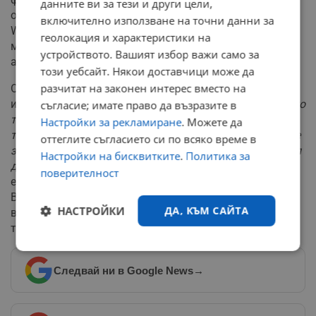
данните ви за тези и други цели,
облагодетелства корпоративни мастодонти като
включително използване на точни данни за
Walmart и Amazon, докато малките електронни
геолокация и характеристики на
магазини рискуват да станат напълно невидими за
устройството. Вашият избор важи само за
алгоритмите.
този уебсайт. Някои доставчици може да
разчитат на законен интерес вместо на
Освен това, търговците губят собствеността върху
информацията за потребителското поведение.
"Докато
съгласие; имате право да възразите в
търговецът ще получава информация за
Настройки за рекламиране
. Можете да
транзакцията, платформата за изкуствен интелект ще
оттеглите съгласието си по всяко време в
знае много повече за това как потребителят е стигнал
Настройки на бисквитките
.
Политика за
дотам"
, посочва Скай Канавес, главен анализатор за
поверителност
електронна търговия в eMarketer, цитирана от
Bloomberg. В близко бъдеще технологичните гиганти
НАСТРОЙКИ
ДА, КЪМ САЙТА
вероятно ще започнат да продават обратно на
търговците техните собствени клиентски данни.
Строго
Ефективност
необходимо
Следвай ни в Google News
→