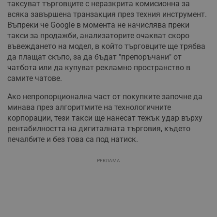
таксуват търговците с неразкрита комисионна за
всяка завършена транзакция през техния инструмент.
Въпреки че Google в момента не начислява преки
такси за продажби, анализаторите очакват скоро
въвеждането на модел, в който търговците ще трябва
да плащат скъпо, за да бъдат "препоръчани" от
чатбота или да купуват рекламно пространство в
самите чатове.
Ако непропорционална част от покупките започне да
минава през алгоритмите на технологичните
корпорации, тези такси ще нанесат тежък удар върху
рентабилността на дигиталната търговия, където
печалбите и без това са под натиск.
РЕКЛАМА