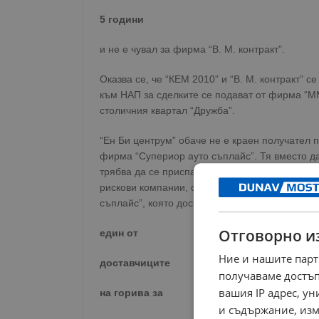
5 години
и не е чувал за фирма “В. М. контракт”.
Оказва се, че “КЕМ 2010” и “В. М. контракт” 
към НАП за сделките се подават от фирма “ММ
столичния квартал “Дружба”.
“Ен Би центрум” обаче не е краен получател 
фирма “Супериор ауто съплайс”. Тя вместо д
трябва да се приспаднат от сделките с “Ен Б
рискови компании, свързани с източване на 
съплайс”, която доскоро бе
Отговорно и
един от
Ние и нашите парт
доставчиците
получаваме достъп
вашия IP адрес, у
на горива за
и съдържание, изм