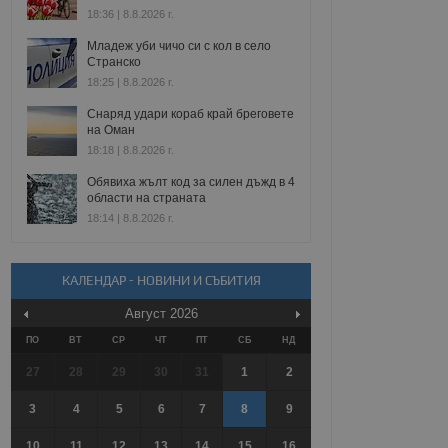
18:36 | 8.8.2026 г.
Младеж уби чичо си с кол в село
Странско
18:25 | 8.8.2026 г.
Снаряд удари кораб край бреговете
на Оман
18:18 | 8.8.2026 г.
Обявиха жълт код за силен дъжд в 4
области на страната
18:14 | 8.8.2026 г.
КАЛЕНДАР - НОВИНИ И СЪБИТИЯ
Август
2026
ПО
ВТ
СР
ЧТ
ПТ
СБ
НД
27
28
29
30
31
1
2
3
4
5
6
7
8
9
10
11
12
13
14
15
16