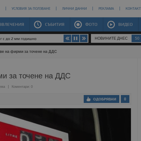
УСЛОВИЯ ЗА ПОЛЗВАНЕ
ЛИЧНИ ДАННИ
РЕКЛАМА
КОНТАКТ
ЗВЛЕЧЕНИЯ
СЪБИТИЯ
ФОТО
ВИДЕО
НОВИНИТЕ ДНЕС
50
юг с до 2 мм годишно
е на фирми за точене на ДДС
и за точене на ДДС
ева
Коментари: 0
0
ОДОБРЯВАМ