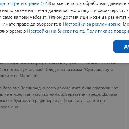
и от трети страни (723)
може също да обработват данните в
 използване на точни данни за геолокация и характеристик
останциите му с марка “ВМ петролиум” са собственост на
 само за този уебсайт. Някои доставчици може да разчитат 
; имате право да възразите в
Настройки за рекламиране
. М
сяко време в
Настройки на бисквитките
.
Политика за повер
яколко месеца показа, че дизел със сяра извън нормата се
ово. Горивото било доставено от вече запечатаната база във
Д
 минават през няколко компании. Тръгват от производителя
н склад в Благоевград. Оттам се купуват от “Литекс” и отиват
Ефективност
Таргетиране
Функционалност
Н
обал петролиум сървис”. След това ги взема “Супериор ауто
анциите на Марешки.
на база във Велинград, а само документите били оформяни от
ад, не е ясно, тъй като там няма измервателни уреди. Дългата
авка от бургаската рафинерия до Варна и участието на
 през юни
еобходимо
Ефективност
Таргетиране
Функционалност
Неклас
исквитки позволяват основната функционалност на уебсайта, като потребителско
не може да се използва правилно без строго необходими бисквитки.