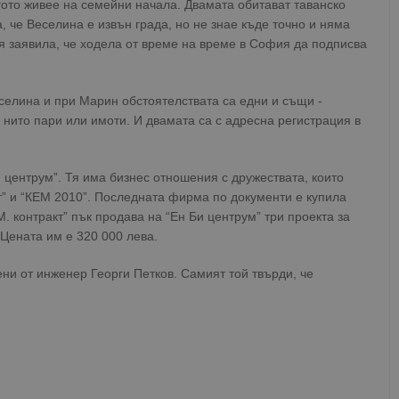
огото живее на семейни начала. Двамата обитават таванско
, че Веселина е извън града, но не знае къде точно и няма
тя заявила, че ходела от време на време в София да подписва
еселина и при Марин обстоятелствата са едни и същи -
 нито пари или имоти. И двамата са с адресна регистрация в
и центрум”. Тя има бизнес отношения с дружествата, които
т” и “КЕМ 2010”. Последната фирма по документи е купила
 М. контракт” пък продава на “Ен Би центрум” три проекта за
 Цената им е 320 000 лева.
вени от инженер Георги Петков. Самият той твърди, че