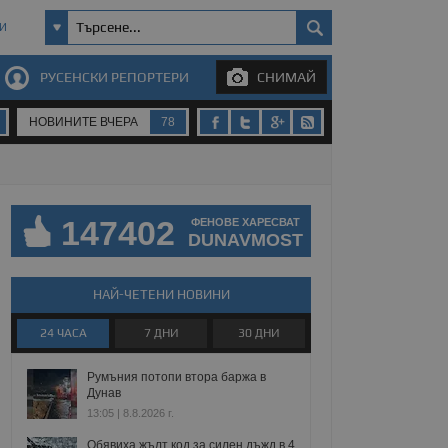
И
РУСЕНСКИ РЕПОРТЕРИ
СНИМАЙ
НОВИНИТЕ ВЧЕРА
78
147402
ФЕНОВЕ ХАРЕСВАТ
DUNAVMOST
НАЙ-ЧЕТЕНИ НОВИНИ
24 ЧАСА
7 ДНИ
30 ДНИ
Румъния потопи втора баржа в
Дунав
13:05 | 8.8.2026 г.
Обявиха жълт код за силен дъжд в 4