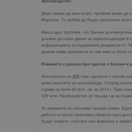
производство
Дори такова да има скоро, проблем може да 
Маринов. Те трябва да бъдат разпитани като 
Име
Доставчи
Доста
Име
Име
Има и друг проблем - по Закона за електронн
Домейн
Доме
Име
__Secure-ROLLOUT_T
длъжни да пазят данни за кореспонденция в с
__gfp_s_64b
_sharedID
.dunavmo
.vbox
информацията за издаваните документи от “ММ
cfzs_google-analytics_v
YSC
докаже какви документи от чие име са били п
__Secure-YNID
VISITOR_INFO1_LIVE
g_state
Измамите с данъка при сделки с бензин и 
FCCDCF
mid
.duna
Meta Pla
cfz_google-analytics_v4
Inc.
_sharedID_cst
.duna
.instagra
Източването на ДДС при сделките с горива наб
рязко каналите за контрабанда. Според анал
горива са били 55 млн. лв. за 2013 г. През сле
Gtest
Gemiu
109 млн. Неофициално се твърди, че за първи
.hit.ge
За измамите се използват четири схеми. Една
Gdyn
Gemiu
дейност и трупат фиктивни обороти чрез дост
.hit.ge
бъдат открити, тъй като или фирмата е закри