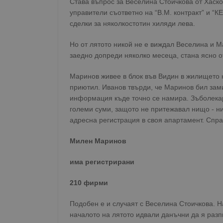
Става въпрос за Веселина Стоичкова от Хаско
управители съответно на “В.М. контракт” и “К
сделки за няколкостотин хиляди лева.
Но от лятото никой не е виждал Веселина и М
заедно допреди няколко месеца, стана ясно о
Маринов живее в блок във Видин в жилището н
приютил. Иванов твърди, че Маринов бил зами
информация къде точно се намира. Зъболекар
големи суми, защото не притежавал нищо - н
адресна регистрация в своя апартамент. Спра
Милен Маринов
има регистрирани
210 фирми
Подобен е и случаят с Веселина Стоичкова. На
началото на лятото идвали данъчни да я разпи