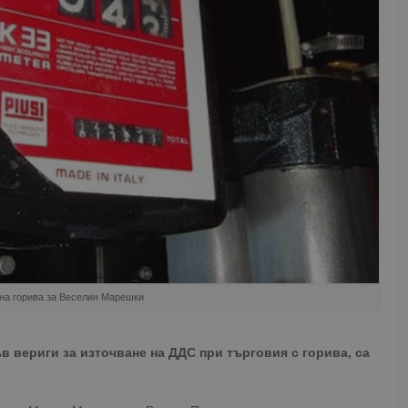
к на горива за Веселин Марешки
 вериги за източване на ДДС при търговия с горива, са