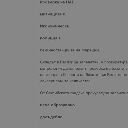
проверка на НАП,
Име
митниците и
__RequestVerificationT
Икономическа
полиция
в
VISITOR_PRIVACY_MET
бензиностанциите на Марешки.
Складът в Разлог бе запечатан, а прокуратур
метрология да направят проверка на базата в
на склада в Разлог и на базата във Велинград
__cf_bm
декларираните количества.
От Софийската градска прокуратура заявиха 
receive-cookie-depreca
няма образувано
досъдебно
ASP.NET_SessionId