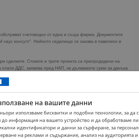
се обслужват счетоводно от една и съща фирма. Документите
 хаус консулт”. Нейното седалище се оказва в павилион в
при сделките. Стоките и трите проекта са препродадени на
а плати ДДС, заявява пред НАП, че дължимите суми за данъка
и центрум”. Последната фирма е в списъка на данъчните за
ДДС. Не по-малко интересна е фирмата “Супериор ауто
зползване на вашите данни
ньори използваме бисквитки и подобни технологии, за да 
 до информация на вашето устройство и да обработваме ли
никални идентификатори и данни за сърфиране, за персона
ерване на реклами и съдържание, анализ на аудиторията и