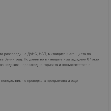
Валиден
Доставчик
/
Домейн
Описание
до
oken
Сесия
Това е бисквитка против фалшифицира
Microsoft
приложения, изградени с помощта на
Corporation
технологии. Той е предназначен да 
www.dunavmost.com
публикуване на съдържание на уебсай
фалшифициране на искания между сай
информация за потребителя и се уни
на браузъра.
ADATA
5 месеца
Тази бисквитка се използва за съхран
YouTube
4
потребителя и избора на поверително
.youtube.com
седмици
взаимодействие със сайта. Той записв
на посетителя по отношение на разл
ата разпореди на ДАНС, НАП, митниците и агенцията по
настройки за поверителност, като гар
ъв Велинград. По данни на митниците има издадени 87 акта
предпочитания се спазват в бъдещите
 за недоказан произход на горивата и несъответствия в
29
Тази бисквитка се използва за разгр
Cloudflare Inc.
минути
и ботовете. Това е от полза за уебсайт
.twitter.com
59
валидни отчети за използването на те
секунди
в понеделник, че проверката продължава и още
tion
.hit.gemius.pl
1 година
Тази бисквитка се използва, за да се 
собственика на сайта за премахването
получени от системата, осигуряване н
адаптивност с развиващите се уеб ста
законодателство за поверителност.
Сесия
Тази бисквитка се задава от Doublecli
Microsoft
информация за това как крайният по
Corporation