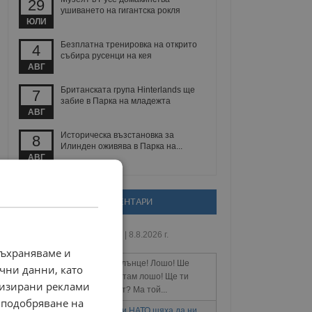
29
ушиването на гигантска рокля
ЮЛИ
Безплатна тренировка на открито
4
събира русенци на кея
АВГ
Британската група Hinterlands ще
7
забие в Парка на младежта
АВГ
Историческа възстановка за
8
Илинден оживява в Парка на...
АВГ
НОВИ КОМЕНТАРИ
И аз да си кажа
20:14 | 8.8.2026 г.
съхраняваме и
Ти, баце, седиш много ба слънце! Лошо! Ше
чни данни, като
получиш топлинен удар, а там лошо! Ще ти
лизирани реклами
стане нещо! А чий е дронът? Ма той...
 подобряване на
Костадин Костадинов: Нали НАТО щяха да ни