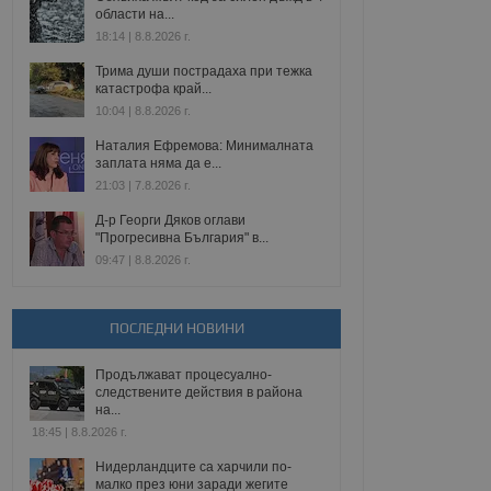
области на...
18:14 | 8.8.2026 г.
Трима души пострадаха при тежка
катастрофа край...
10:04 | 8.8.2026 г.
Наталия Ефремова: Минималната
заплата няма да е...
21:03 | 7.8.2026 г.
Д-р Георги Дяков оглави
"Прогресивна България" в...
09:47 | 8.8.2026 г.
ПОСЛЕДНИ НОВИНИ
Продължават процесуално-
следствените действия в района
на...
18:45 | 8.8.2026 г.
Нидерландците са харчили по-
малко през юни заради жегите