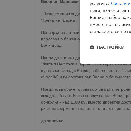
Веселин Марешки
услугите.
Доставчиц
цели, включително
- бизнесмен и кандидат за президент. Бензин
Вашият избор важи
“Трейд нет Варна”.
вместо на съгласие
съгласието си по в
Проверка на агенцията по метрология преди н
продава на бензиностанция на Марешки в Габр
Велинград.
НАСТРОЙКИ
Преди да стигнат до нея, бензинът и дизелът
“Лукойл Нефтохим Бургас” и се карат в данъче
Строго
необходимо
в данъчен склад в Разлог, собственост на “Гл
съплайс” и ги доставя във Варна в бензиност
Преди това обаче горивата отивали в петрол
склада в Разлог. Какво се случва във Велингр
обиколка - над 1000 км, вместо директна дост
рискови фирми във веригата станаха причина
Строго н
да започне
Строго необходимите б
на акаунта. Уебсайтът 