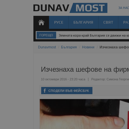
ЗА НАС
РУСЕ
БЪЛГАРИЯ
СВЯТ
РА
ГОРЕЩО
Земната кора край България се движи на 
Dunavmost
/
България
/
Новини
/
Изчезнаха шефов
Изчезнаха шефове на фирм
10 октомври 2016 - 23:20 часа
Редактор:
Симона Георги
СПОДЕЛИ ВЪВ ФЕЙСБУК