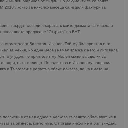
во и Милен Маринов от Видин. По документи те се водят
ЕМ 2010”, които за няколко месеца са издали фактури за
арин, твърдят съседи и хората, с които двамата са живеели
т последното предаване “Открито” по БНТ.
а стоматолога Валентин Иванов. Той му бил приятел и го
нал за Чехия, но един месец нямал връзка с него и липсвала
ят е учуден, че приятелят му Милен сключва сделки за
ито пари, нито жилище. Поради това и Иванов му направил
вка в Търговския регистър обаче показва, че на името на
 посочения от нея адрес в Хасково съседите обясняват, че в
тват за бизнеса, който има. Оттогава никой не я бил виждал.