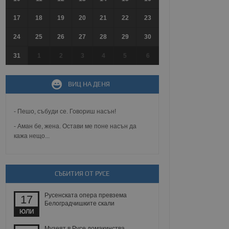
17
18
19
20
21
22
23
24
25
26
27
28
29
30
31
1
2
3
4
5
6
ВИЦ НА ДЕНЯ
- Пешо, събуди се. Говориш насън!
- Аман бе, жена. Остави ме поне насън да
кажа нещо...
СЪБИТИЯ ОТ РУСЕ
Русенската опера превзема
17
Белоградчишките скали
ЮЛИ
Музеят в Русе домакинства