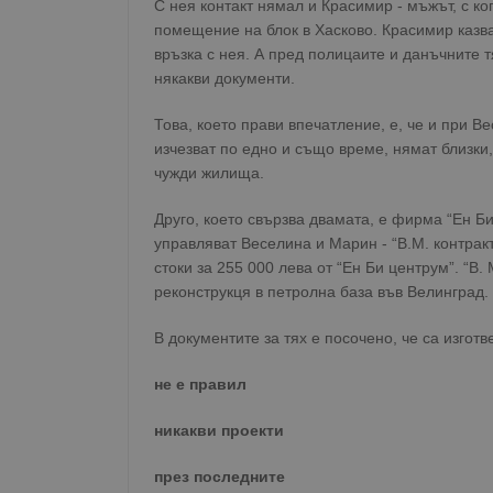
С нея контакт нямал и Красимир - мъжът, с к
помещение на блок в Хасково. Красимир казва
връзка с нея. А пред полицаите и данъчните 
някакви документи.
Това, което прави впечатление, е, че и при В
изчезват по едно и също време, нямат близки,
чужди жилища.
Друго, което свързва двамата, е фирма “Ен Б
управляват Веселина и Марин - “В.М. контрак
стоки за 255 000 лева от “Ен Би центрум”. “В.
реконструкця в петролна база във Велинград.
В документите за тях е посочено, че са изгот
не е правил
никакви проекти
през последните