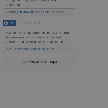
27-годишната му баба сигурно е много
разстроена.
Младеж уби чичо си с кол в село Странско
не, зададена от уеб
 ASP.NET MVC
спре неразрешеното
Око
17:36 | 8.8.2026 г.
т, известно като
тове. Той не съдържа
щожава при затваряне
Има шепа доволни които ще продават водата
на свръх печалби. Държавните и частни
ение на съгласието на
наблюдатели пасивно наблюдават как ще...
ст за тяхното
а данни за съгласието
Река По споделя съдбата на Дунав
ични политики и
антира, че техните
 сесии.
Виж всички коментари
аничаване между хората
а, за да се правят
хния уебсайт.
сигнализира на
 на бисквитките,
а съответствие и
ндарти и
ck и предоставя
требител използва