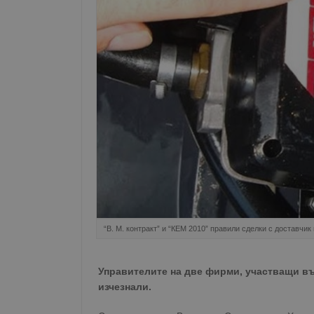
“В. М. контракт” и “КЕМ 2010” правили сделки с доставчи
Управителите на две фирми, участващи във
изчезнали.