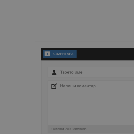
__RequestVerificationT
VISITOR_PRIVACY_MET
1
KОМЕНТАРA
__cf_bm
receive-cookie-depreca
ASP.NET_SessionId
Остават
2000
символа