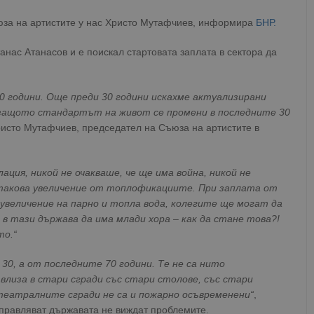
юза на артистите у нас Христо Мутафчиев, информира
БНР.
анас Атанасов и е поискал стартовата заплата в сектора да
 30 години. Още преди 30 години искахме актуализирани
 защото стандартът на живот се промени в последните 30
исто Мутафчиев, председател на Съюза на артистите в
ция, никой не очакваше, че ще има война, никой не
и такова увеличение от топлофикациите. При заплата от
 увеличение на парно и топла вода, колегите ще могат да
 в тази държава да има млади хора – как да стане това?!
то.“
0, а от последните 70 години. Те не са нито
влиза в стари сгради със стари столове, със стари
 театралните сгради не са и пожарно осъвременени“
,
управляват държавата не виждат проблемите.