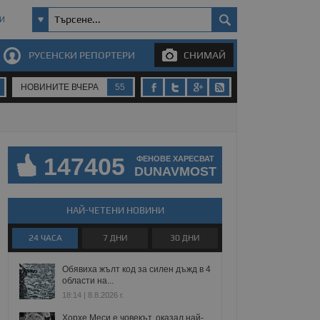
И
РУСЕНСКИ РЕПОРТЕРИ
СНИМАЙ
НОВИНИТЕ ВЧЕРА
55
147405
ФЕНОВЕ ХАРЕСВАТ
DUNAVMOST
НАЙ-ЧЕТЕНИ НОВИНИ
24 ЧАСА
7 ДНИ
30 ДНИ
Обявиха жълт код за силен дъжд в 4
области на...
18:14 | 8.8.2026 г.
Хорхе Меси е човекът, оказал най-