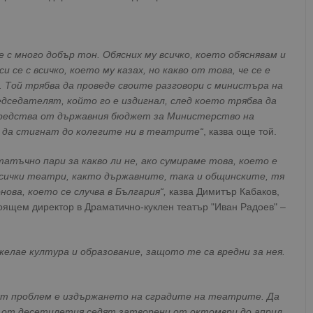
 с много добър тон. Обясних му всичко, което обяснявам и
си се с всичко, което му казах, но какво от това, че се е
 Той трябва да проведе своите разговори с министъра на
дседателят, който го е издигнал, след което трябва да
 средства от държавния бюджет за Министерство на
 да стигнат до колегите ни в театрите“
, казва още той.
атъчно пари за какво ли не, ако сумираме това, което е
сички театри, както държавните, така и общинските, тя
ова, което се случва в България“,
казва Димитър Кабаков,
тоящем директор в Драматично-куклен театър "Иван Радоев" –
желае култура и образование, защото те са вредни за нея.
ят проблем е издържането на сградите на театрите. Да
 от десетилетия седят затворени от октомври до април,