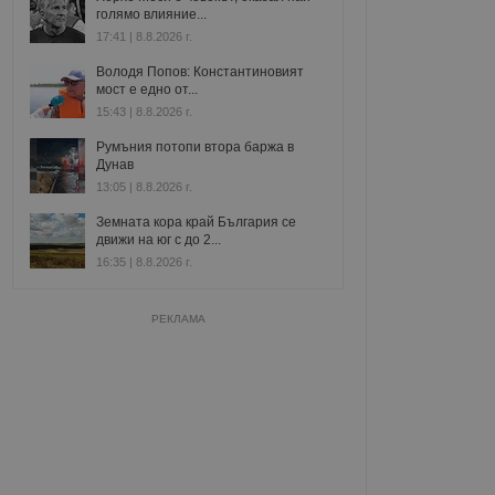
голямо влияние...
17:41 | 8.8.2026 г.
Володя Попов: Константиновият
мост е едно от...
15:43 | 8.8.2026 г.
Румъния потопи втора баржа в
Дунав
13:05 | 8.8.2026 г.
Земната кора край България се
движи на юг с до 2...
16:35 | 8.8.2026 г.
РЕКЛАМА