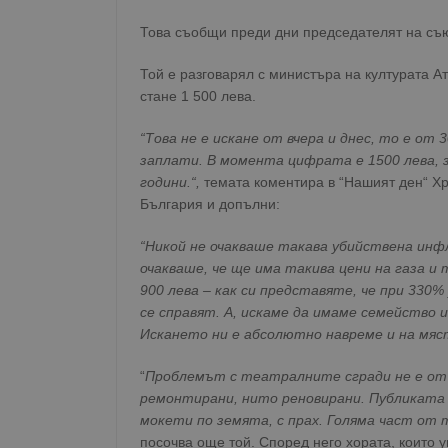
Това съобщи преди дни председателят на съ
Той е разговарял с министъра на културата Ат
стане 1 500 лева.
“Това не е искане от вчера и днес, то е от
заплати. В момента цифрата е 1500 лева,
години.“,
темата коментира в “Нашият ден“ Хр
България и допълни:
“Никой не очакваше такава убийствена инфла
очакваше, че ще има такива цени на газа 
900 лева – как си представяте, че при 330%
се справят. А, искаме да имаме семейство и
Искането ни е абсолютно навреме и на мяс
“
Проблемът с театралните сгради не е от 3
ремонтирани, нито реновирани. Публиката 
мокети по земята, с прах. Голяма част от
посочва още той. Според него хората, които 