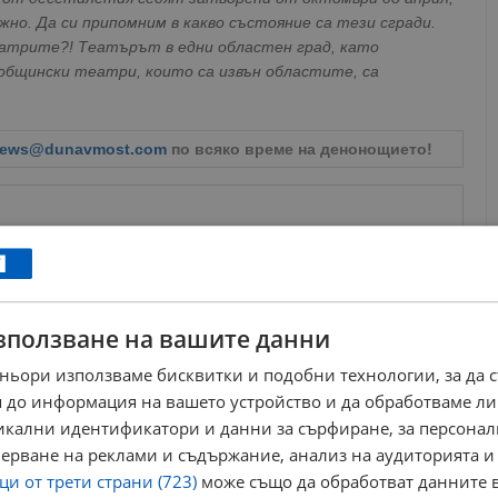
но. Да си припомним в какво състояние са тези сгради.
театрите?! Театърът в едни областен град, като
 общински театри, които са извън областите, са
ews@dunavmost.com
по всяко време на денонощието!
ници в Google
→
зползване на вашите данни
ньори използваме бисквитки и подобни технологии, за да 
Още по темата
 до информация на вашето устройство и да обработваме ли
никални идентификатори и данни за сърфиране, за персона
Христо Мутафчиев: Искаме премиерът да обясни
кое налага намаляване на...
ерване на реклами и съдържание, анализ на аудиторията и
16:50 | 16.4.2022 г.
и от трети страни (723)
може също да обработват данните в
Христо Мутафчиев: С този бюджет обричат