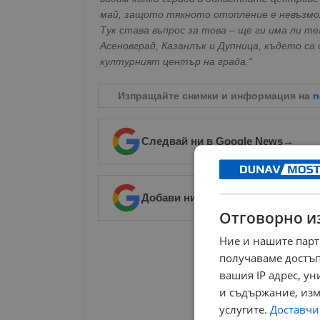
май, защото тяхното отопление е невъзмож
Тук става въпрос за това – ще ги има ли 
Асеновград, Казанлък и Дупница, където са
културният център на града.“
Изпращайте снимки и информация на
n
Следвай ни в Google News
→
Добави ни в предпочитани източ
Отговорно и
Ние и нашите парт
РЕКЛАМА
получаваме достъп
вашия IP адрес, у
и съдържание, изм
услугите.
Доставчиц