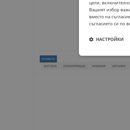
цели, включително
Вашият избор важи
вместо на съгласие
съгласието си по в
НАСТРОЙКИ
Строго
етикети
необходимо
култура
управляващи
искания
актьори
Строго н
Строго необходимите б
на акаунта. Уебсайтът 
Име