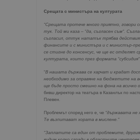
Срещата с министъра на културата
“Срещата протече много приятно, говори се
тук. Той ми каза – “да, съгласен съм“. Съгла
съгласил, оттук нататък трябва действия.
финансите и с министъра и с министър-пре
се стигне до консенсус, че ще ес отделят
културата, които през формата “субсидия“
“
В нашата държава се харчат и крадат дост
необходимо за оправяне на бюджетите на в
ще бъде просто смешно на фона на всичко он
бивш директор на театъра в Казанлък по нас
Плевен.
Проблемът според него е, че
“държавата не 
Те възпитават хората в мислене.“
“Заплатите са един от проблемите, други
видим колко сгради в областните центрове