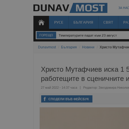
ЗА НАС
РУСЕ
БЪЛГАРИЯ
СВЯТ
РА
ГОРЕЩО
Температурите падат към 23 август
Dunavmost
/
България
/
Новини
/
Христо Мутафчие
Христо Мутафчиев иска 1 5
работещите в сценичните и
27 май 2022 - 14:37 часа
Редактор:
Звездомира Николо
СПОДЕЛИ ВЪВ ФЕЙСБУК