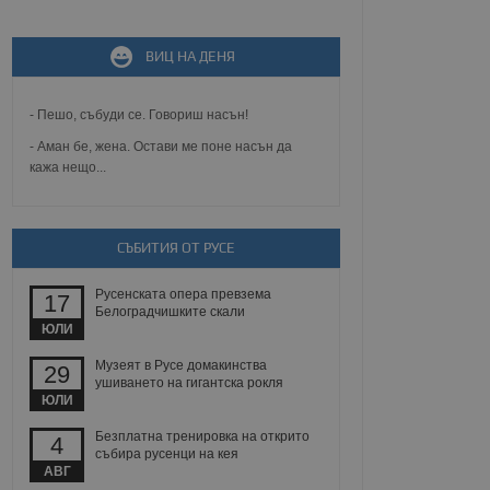
не, зададена от уеб
 ASP.NET MVC
ВИЦ НА ДЕНЯ
спре неразрешеното
т, известно като
тове. Той не съдържа
щожава при затваряне
- Пешо, събуди се. Говориш насън!
- Аман бе, жена. Остави ме поне насън да
ение на съгласието на
кажа нещо...
ст за тяхното
а данни за съгласието
ични политики и
антира, че техните
 сесии.
СЪБИТИЯ ОТ РУСЕ
аничаване между хората
а, за да се правят
Русенската опера превзема
хния уебсайт.
17
Белоградчишките скали
ЮЛИ
сигнализира на
 на бисквитките,
Музеят в Русе домакинства
29
а съответствие и
ушиването на гигантска рокля
ндарти и
ЮЛИ
Безплатна тренировка на открито
ck и предоставя
4
требител използва
събира русенци на кея
йният потребител може
АВГ
 уебсайт.