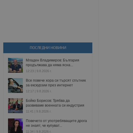
ПОСЛЕДНИ НОВИНИ
Младен Владимиров: България
продължава да няма ясна...
12:23 | 9.8.2026 г.
Все повече хора си търсят спътник
за екскурзии през интернет
12:17 | 9.8.2026 г.
Бойко Борисов: Трябва да
развиваме военната си индустрия
11:41 | 9.8.2026 г.
Повечето от употребяващите дрога
не знаят, че купуват...
11:34 | 9.8.2026 г.