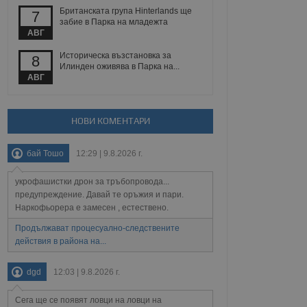
Британската група Hinterlands ще
7
забие в Парка на младежта
АВГ
Описание
Историческа възстановка за
8
Илинден оживява в Парка на...
АВГ
ребителски
елското поведение и
раници на сайта. Тя
яване на сайта. Тя
не на прегледи на
формация, която е
взаимодействат с
нкционалност в целия
прекарано на
редпочитанията на
НОВИ КОМЕНТАРИ
 сайтове; тя може
остта на социалните
тора на сайта.
използва новата или
бай Тошо
12:29 | 9.8.2026 г.
елски взаимодействия
нето и потребителския
укрофашистки дрон за тръбопровода...
предупреждение. Давай те оръжия и пари.
рез събиране на данни
 помага за
Наркофьорера е замесен , естествено.
отребителите се
тапите на тестване.
Продължават процесуално-следствените
действия в района на...
тистически данни,
 броя на посещенията,
 са били заредени.
dgd
12:03 | 9.8.2026 г.
елския опит.
я за потребителското
Сега ще се появят ловци на ловци на
, за да се