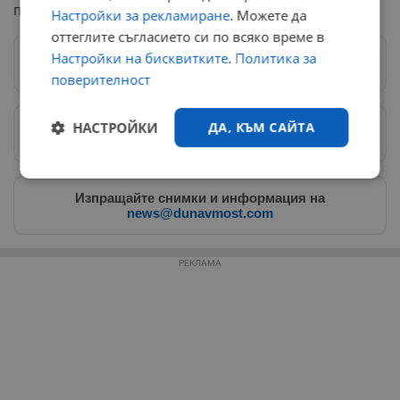
подобни прояви в бъдеще.
Настройки за рекламиране
. Можете да
оттеглите съгласието си по всяко време в
Настройки на бисквитките
.
Политика за
Следвай ни в Google News
→
поверителност
НАСТРОЙКИ
ДА, КЪМ САЙТА
Предпочитани източници
→
Строго
Ефективност
необходимо
Изпращайте снимки и информация на
news@dunavmost.com
Таргетиране
Функционалност
РЕКЛАМА
Некласифицирани