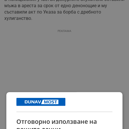
мъжа в ареста за срок от едно денонощие и му
съставили акт по Указа за борба с дребното
хулиганство.
РЕКЛАМА
Отговорно използване на