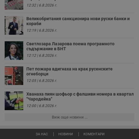
у
12:32 | 6.8.2026 г.
з
з
п
Великобритания санкционира нови руски банки и
кораби
ASP.NET_SessionId
Сесия
Т
Microsoft
с
Corporation
12:19 | 6.8.2026 г.
D
www.dunavmost.com
п
и
Светлозара Лазарова поема програмното
т
съдържание в БНТ
к
п
12:12 | 6.8.2026 г.
и
у
р
Пет пожара вдигнаха на крак русенските
к
огнеборци
п
12:05 | 6.8.2026 г.
д
д
п
Хванаха пиян шофьор с фалшиви номера в квартал
у
"Чародейка"
12:00 | 6.8.2026 г.
Виж още новини ...
Доставчик
/
Валиден
Валиден
Име
Име
Доставчик
/
Домейн
Описание
Описание
Домейн
Доставчик
/
до
Валиден
до
Име
Описание
Домейн
до
ЗА НАС
НОВИНИ
КОМЕНТАРИ
_sharedID
__Secure-
.dunavmost.com
.youtube.com
11
Тази бисквитка се
5 месеца