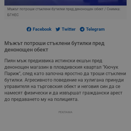
Мъжът потроши стъклени бутилки пред денонощен обект
/ Снимка:
БГНЕС
Facebook
Twitter
Telegram
Мъжът потроши стъклени бутилки пред
денонощен обект
Пиян мъж предизвика истински екшън пред
денонощен магазин в пловдивския квартал "Кючук
Париж", след като започна яростно да троши стъклени
бутилки. Агресивното поведение на хулигана принуди
управителя на търговския обект и неговия син да се
намесят физически и да извършат граждански арест
до предаването му на полицията.
РЕКЛАМА