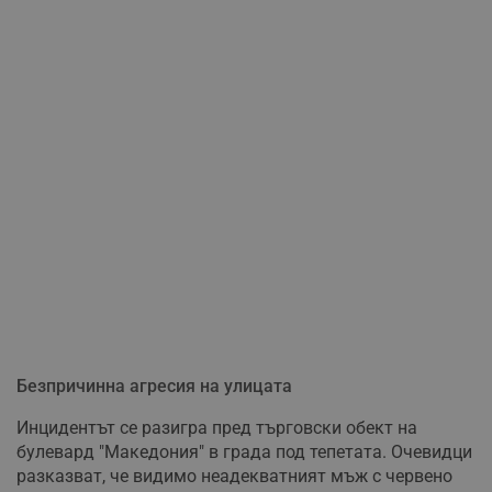
Безпричинна агресия на улицата
Инцидентът се разигра пред търговски обект на
булевард "Македония" в града под тепетата. Очевидци
разказват, че видимо неадекватният мъж с червено