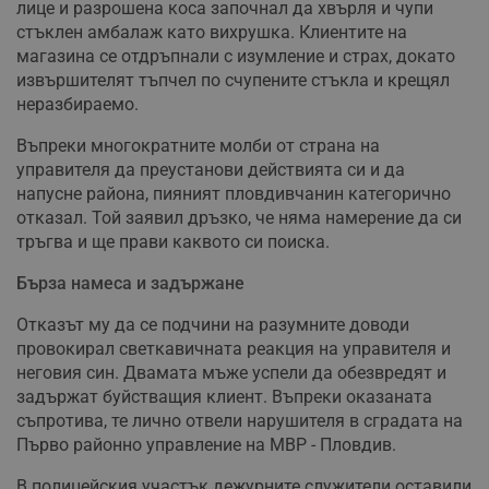
лице и разрошена коса започнал да хвърля и чупи
стъклен амбалаж като вихрушка. Клиентите на
магазина се отдръпнали с изумление и страх, докато
извършителят тъпчел по счупените стъкла и крещял
неразбираемо.
Въпреки многократните молби от страна на
управителя да преустанови действията си и да
напусне района, пияният пловдивчанин категорично
отказал. Той заявил дръзко, че няма намерение да си
тръгва и ще прави каквото си поиска.
Бърза намеса и задържане
Отказът му да се подчини на разумните доводи
провокирал светкавичната реакция на управителя и
неговия син. Двамата мъже успели да обезвредят и
задържат буйстващия клиент. Въпреки оказаната
съпротива, те лично отвели нарушителя в сградата на
Първо районно управление на МВР - Пловдив.
В полицейския участък дежурните служители оставили