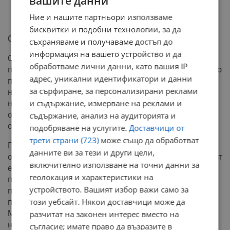
вашите данни
Ние и нашите партньори използваме
бисквитки и подобни технологии, за да
Съдебно решение и глоба
съхраняваме и получаваме достъп до
информация на вашето устройство и да
След като изтрезнял, пловдивчанинът се изправил
обработваме лични данни, като вашия IP
пред Районния съд в града. Магистратите категорично
адрес, уникални идентификатори и данни
постановили, че действията му представляват
за сърфиране, за персонализирани реклами
непристойно поведение на публично място и грубо
и съдържание, измерване на реклами и
нарушаване на обществения ред. Съдът взел предвид
обясненията на очевидците и направените
съдържание, анализ на аудиторията и
самопризнания от страна на извършителя.
подобряване на услугите.
Доставчици от
трети страни (723)
може също да обработват
При определяне на наказанието съдебният състав
данните ви за тези и други цели,
отчел агресивното поведение, както и факта, че мъжът
включително използване на точни данни за
е работещ, но има предишни осъждания. Като взел
геолокация и характеристики на
предвид изразеното съжаление за постъпката, съдът
устройството. Вашият избор важи само за
преценил, че пореден престой в структурно звено на
този уебсайт. Някои доставчици може да
полицията би бил непропорционална мярка.
Магистратите наложили на хулигана глоба в размер
разчитат на законен интерес вместо на
на 100 евро, с цел превъзпитание и превенция на
съгласие; имате право да възразите в