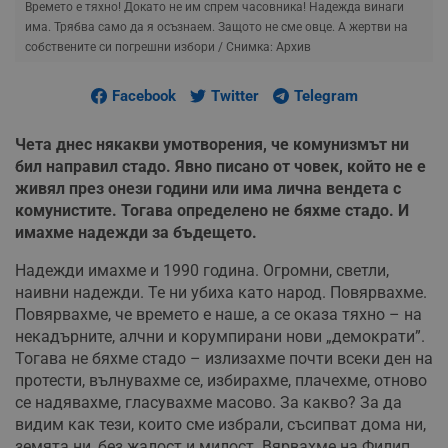
Времето е тяхно! Докато не им спрем часовника! Надежда винаги
има. Трябва само да я осъзнаем. Защото не сме овце. А жертви на
собствените си погрешни избори
/ Снимка: Архив
Facebook
Twitter
Telegram
Чета днес някакви умотворения, че комунизмът ни
бил направил стадо. Явно писано от човек, който не е
живял през онези години или има лична вендета с
комунистите. Тогава определено не бяхме стадо. И
имахме надежди за бъдещето.
Надежди имахме и 1990 година. Огромни, светли,
наивни надежди. Те ни убиха като народ. Повярвахме.
Повярвахме, че времето е наше, а се оказа тяхно – на
некадърните, алчни и корумпирани нови „демократи”.
Тогава не бяхме стадо – излизахме почти всеки ден на
протести, вълнувахме се, избирахме, плачехме, отново
се надявахме, гласувахме масово. За какво? За да
видим как тези, които сме избрали, съсипват дома ни,
земята ни, без жалост и милост. Вярвахме на Филип