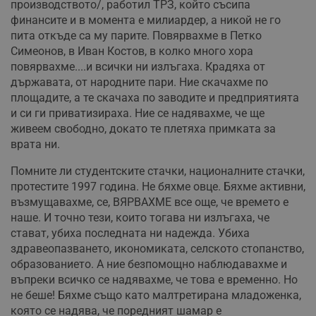
производството/, работил ТРЗ, който съсипа
финансите и в момента е милиардер, а никой не го
пита откъде са му парите. Повярвахме в Петко
Симеонов, в Иван Костов, в колко много хора
повярвахме....и всички ни излъгаха. Крадяха от
държавата, от народните пари. Ние скачахме по
площадите, а те скачаха по заводите и предприятията
и си ги приватизираха. Ние се надявахме, че ще
живеем свободно, докато те плетяха примката за
врата ни.
Помните ли студентските стачки, националните стачки,
протестите 1997 година. Не бяхме овце. Бяхме активни,
възмущавахме, се, ВЯРВАХМЕ все още, че времето е
наше. И точно тези, които тогава ни излъгаха, че
стават, убиха последната ни надежда. Убиха
здравеопазването, икономиката, селското стопанство,
образованието. А ние безпомощно наблюдавахме и
въпреки всичко се надявахме, че това е временно. Но
не беше! Бяхме също като малтретирана младоженка,
която се надява, че поредният шамар е