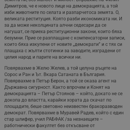
Димитров, че е новото лице на демокрацията, а той
изби животните по селата и разпарчетоса земята. О,
великата реституция. Която разби икономиката ни. И
за да може неколцината алчни седесари да се
нагушат, се приеха реституционни закони, които бяха
безумни. Прие се разплащане с компенсаторни записи,
които бяха изкупени от новите „демократи” и с тях си
плащаха с жълти стотинки за заводите, изградени от
целия народ и парите на всички ни.
Повярвахме в Желю Желев, а той целуна ръцете на
Сорос и Ран и Ът. Вкара Сатаната в България.
Повярвахме в Петър Берон, а той се оказа агент на
Държавна сигурност. Както впрочем и Конят на
демокрацията – Петър Стоянов – който, докато не се
докопа до властта, карайки хората да скачат по
площадите, беше световно неизвестен бракоразводен
демократ. Повярвахме в Муравей Радев, който с един
стар шлифер, учил РАБФАК /за незнаещите –
работнически факултет без откъсване от