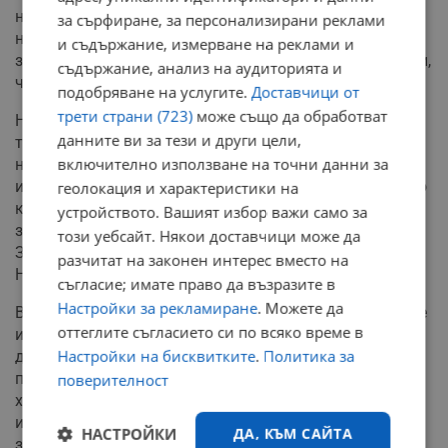
ни, че нещо зависи от нас. Допуснахме хора алчни и
за сърфиране, за персонализирани реклами
нечисти в управлението, а сега гледаме тъжно и не
и съдържание, измерване на реклами и
знаем как да ги изгоним оттам. И защото сме убедени,
съдържание, анализ на аудиторията и
че следващите ще бъдат същите. Това е страшното.
подобряване на услугите.
Доставчици от
трети страни (723)
може също да обработват
Надеждите убиват. Особено наивните такива. Явно
данните ви за тези и други цели,
трябваше да минем през катарзис. За да спрем с
включително използване на точни данни за
наивните мечти и здраво стъпили на земята, да
изберем бъдещето си. Да осъзнаем, че не всеки, който
геолокация и характеристики на
кряска лозунги по площада и популистки идеи, става
устройството. Вашият избор важи само за
за държавник. Да мислим! Най-вече да мислим!
този уебсайт. Някои доставчици може да
Защото това ни е проблемът. Предоверяваме се.
разчитат на законен интерес вместо на
Наивни сме. Мечтатели сме. А не трябва.
съгласие; имате право да възразите в
Настройки за рекламиране
. Можете да
Време е да осъзнаем, че надеждата не е в спасителите
оттеглите съгласието си по всяко време в
и поредните калпави политици, които ни се слагат,
Настройки на бисквитките
.
Политика за
докато вземат властта. Надеждата е в нас, да
променим мисленето си за политиката. Да избираме
поверителност
хора, които се доказват ежедневно. Да избираме
интелигентни, а не кресливи. Да избираме хора, които
НАСТРОЙКИ
ДА, КЪМ САЙТА
знаят как се изкарва хляба и се гнусят да крадат.