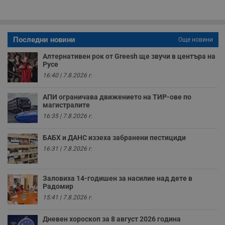
б
о
у
п
о
и
Последни новини
Още новини
т
Алтернативен рок от Greesh ще звучи в центъра на
receive-cookie-deprecation
.hit.gemius.pl
1 година
Т
Русе
с
с
16:40 | 7.8.2026 г.
н
н
п
АПИ ограничава движението на ТИР-ове по
б
магистралите
п
с
16:35 | 7.8.2026 г.
о
с
а
БАБХ и ДАНС иззеха забранени пестициди
р
16:31 | 7.8.2026 г.
у
з
з
п
Заловиха 14-годишен за насилие над дете в
Радомир
ASP.NET_SessionId
Сесия
Т
Microsoft
с
Corporation
15:41 | 7.8.2026 г.
D
www.dunavmost.com
п
и
Дневен хороскоп за 8 август 2026 година
т