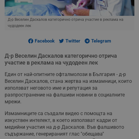
Д-р Веселин Даскалов категорично отрича участие в реклама на
чудодеен лек
Facebook
Twitter
Telegram
Д-р Веселин Даскалов категорично отрича
участие в реклама на чудодеен лек
Един от най-опитните офталмолози в България - д-р
Веселин Даскалов, стана жертва на измамници, които
използват неговото име и репутация за
разпространение на фалшиви новини в социалните
мрежи.
Измамниците са създали видео с помощта на
изкуствен интелект, в което използват кадри от
медийни участия на д-р Даскалов. Във фалшивото
съдържание, генерираният глас "обещава"