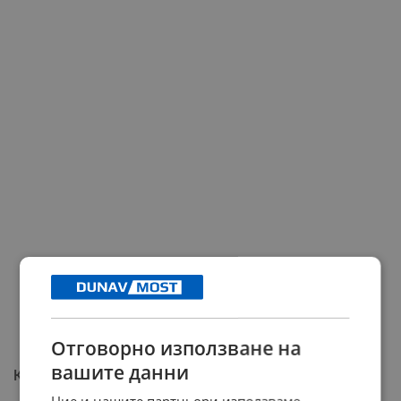
Отговорно използване на
вашите данни
Категоричен отговор срещу измамата