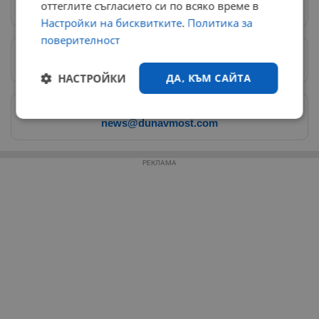
Следвай ни в Google News
→
оттеглите съгласието си по всяко време в
Настройки на бисквитките
.
Политика за
поверителност
Предпочитани източници
→
НАСТРОЙКИ
ДА, КЪМ САЙТА
Изпращайте снимки и информация на
Строго
Ефективност
news@dunavmost.com
необходимо
РЕКЛАМА
Таргетиране
Функционалност
Некласифицирани