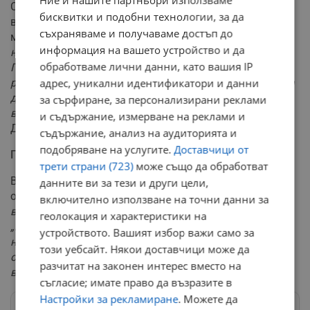
Ние и нашите партньори използваме
Специалистът подчертава, че съществуват множество
бисквитки и подобни технологии, за да
вродени или придобити очни състояния, при които
съхраняваме и получаваме достъп до
медицината все още няма решение.
"Никога и по
информация на вашето устройство и да
никакъв повод не съм записвал такова интервю.
обработваме лични данни, като вашия IP
Призовавам хората да не се доверяват на чудодейни
рецепти, а да посещават редовно своя офталмолог, за
адрес, уникални идентификатори и данни
да избегнат тежките последици, които могат да
за сърфиране, за персонализирани реклами
възникнат от забавената диагноза"
, обяснява д-р
и съдържание, измерване на реклами и
Даскалов.
съдържание, анализ на аудиторията и
подобряване на услугите.
Доставчици от
Правни действия срещу измамниците
трети страни (723)
може също да обработват
В отговор към създателите на фалшивото видео,
данните ви за тези и други цели,
офталмологът заявява:
"Поласкан съм, че измежду
включително използване на точни данни за
всички офталмолози в България именно на мен сте
геолокация и характеристики на
„гласували доверие" да реша очните проблеми на
устройството. Вашият избор важи само за
нацията, но имайте предвид, че съм подал сигнал до
този уебсайт. Някои доставчици може да
отговорните институции и ще си потърся правата по
разчитат на законен интерес вместо на
всички законни начини"
.
съгласие; имате право да възразите в
Настройки за рекламиране
. Можете да