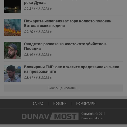
з
река Дунав
п
09:31 | 6.8.2026 г.
ASP.NET_SessionId
Сесия
Т
Microsoft
с
Corporation
Пожарите изпепеляват гори колкото половин
D
www.dunavmost.com
п
Витоша всяка година
и
09:10 | 6.8.2026 г.
т
к
п
Свидетел разказа за жестокото убийство в
и
Пловдив
у
р
08:49 | 6.8.2026 г.
к
п
д
Блокирани ТИР-ове в жегите предизвикаха гнева
д
на превозвачите
п
у
08:41 | 6.8.2026 г.
Виж още новини ...
Доставчик
/
Валиден
Валиден
ЗА НАС
НОВИНИ
КОМЕНТАРИ
Име
Име
Доставчик
/
Домейн
Описание
Описание
Домейн
Доставчик
/
до
Валиден
до
Име
Описание
Домейн
до
Copyright © 2011
_sharedID
__Secure-
.dunavmost.com
.youtube.com
11
Тази бисквитка се
5 месеца
Dunavmost.com
ROLLOUT_TOKEN
месеца 4
използва, за да се
4
__gfp_s_64b
.vbox7.com
1 година
Тази бисквитка се
Доставчик
/
Валиден
Име
Описание
седмици
даде възможност
седмици
използва за
Домейн
до