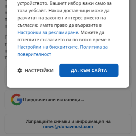
устройството. Вашият избор важи само за
подчертават, че ужилените туристи не трябва да
този уебсайт. Някои доставчици може да
натискат сами бутона „Отказ“ или „Анулиране“ в
разчитат на законен интерес вместо на
профилите си. Това действие може да попречи на
съгласие; имате право да възразите в
процедурата по обезщетение или връщане на парите.
Настройки за рекламиране
. Можете да
При сериозни съмнения за извършено престъпление
оттеглите съгласието си по всяко време в
трябва незабавно да се уведоми полицията, като се
Настройки на бисквитките
.
Политика за
предоставят всички чатове, банкови бордера и
поверителност
телефонни номера на измамниците.
НАСТРОЙКИ
ДА, КЪМ САЙТА
Следвай ни в Google News
→
Строго
Ефективност
необходимо
Предпочитани източници
→
Таргетиране
Функционалност
Изпращайте снимки и информация на
news@dunavmost.com