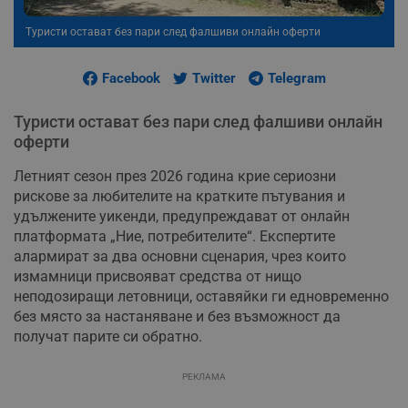
Туристи остават без пари след фалшиви онлайн оферти
Facebook
Twitter
Telegram
Туристи остават без пари след фалшиви онлайн
оферти
Летният сезон през 2026 година крие сериозни
рискове за любителите на кратките пътувания и
удължените уикенди, предупреждават от онлайн
платформата „Ние, потребителите“. Експертите
алармират за два основни сценария, чрез които
измамници присвояват средства от нищо
неподозиращи летовници, оставяйки ги едновременно
без място за настаняване и без възможност да
получат парите си обратно.
РЕКЛАМА