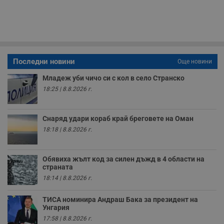
п
с
о
с
а
р
у
з
Последни новини
Още новини
з
п
Младеж уби чичо си с кол в село Странско
ASP.NET_SessionId
Сесия
Т
Microsoft
18:25 | 8.8.2026 г.
с
Corporation
D
www.dunavmost.com
п
и
Снаряд удари кораб край бреговете на Оман
т
к
18:18 | 8.8.2026 г.
п
и
у
р
Обявиха жълт код за силен дъжд в 4 области на
к
страната
п
д
18:14 | 8.8.2026 г.
д
п
у
ТИСА номинира Андраш Бака за президент на
Унгария
17:58 | 8.8.2026 г.