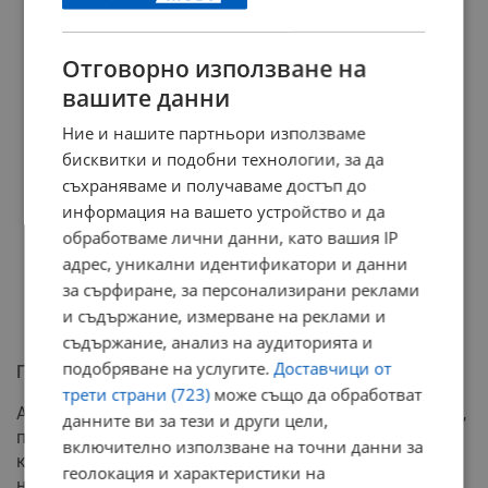
Отговорно използване на
вашите данни
Ние и нашите партньори използваме
бисквитки и подобни технологии, за да
съхраняваме и получаваме достъп до
информация на вашето устройство и да
обработваме лични данни, като вашия IP
адрес, уникални идентификатори и данни
за сърфиране, за персонализирани реклами
и съдържание, измерване на реклами и
съдържание, анализ на аудиторията и
подобряване на услугите.
Доставчици от
Правилни действия при измама
трети страни (723)
може също да обработват
Ако пристигнете на посочения адрес и обектът липсва,
данните ви за тези и други цели,
първата стъпка е да се свържете с обслужването на
включително използване на точни данни за
клиенти на съответната платформа, през която е
геолокация и характеристики на
направена резервацията. Експертите изрично