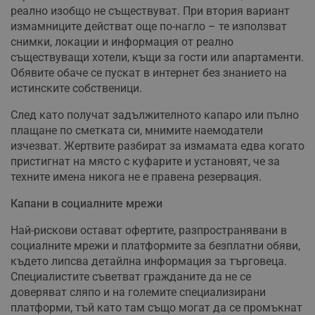
реално изобщо не съществуват. При втория вариант
измамниците действат още по-нагло – те използват
снимки, локации и информация от реално
съществуващи хотели, къщи за гости или апартаменти.
Обявите обаче се пускат в интернет без знанието на
истинските собственици.
След като получат задължителното капаро или пълно
плащане по сметката си, мнимите наемодатели
изчезват. Жертвите разбират за измамата едва когато
пристигнат на място с куфарите и установят, че за
техните имена никога не е правена резервация.
Капани в социалните мрежи
Най-рискови остават офертите, разпространявани в
социалните мрежи и платформите за безплатни обяви,
където липсва детайлна информация за търговеца.
Специалистите съветват гражданите да не се
доверяват сляпо и на големите специализирани
платформи, тъй като там също могат да се промъкнат