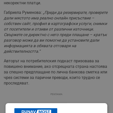
некоректни платци.
Габриела Руменова:
„Преди да резервирате, проверете
дали мястото има реално онлайн присъствие –
собствен сайт, профил в картографски услуги, снимки
от посетители и отзиви от различни източници.
Свържете се директно с него преди плащане – кратък
разговор може да ви помогне да установите дали
информацията в обявата отговаря на
действителността.“
Авторът на потребителския подкаст призовава за
повишено внимание, ако отсрещната страна настоява
за спешно предплащане по лична банкова сметка или
чрез системи за парични преводи, които трудно се
проследяват.
РЕКЛАМА