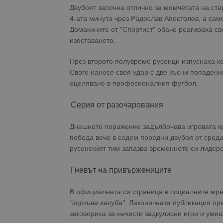
Двубоят започна отлично за момчетата на ста
4-ата минута чрез Радослав Апостолов, а сам
Домакините от "Спортист" обаче реагираха св
изоставането.
През второто полувреме русенци изпуснаха ко
Своге нанесе своя удар с две късни попадения
оцеляване в професионалния футбол.
Серия от разочарования
Днешното поражение задълбочава игровата кри
победа вече в седем поредни двубоя от среда
русенският тим запазва временното си лидерс
Гневът на привържениците
В официалната си страница в социалните мре
"горчива загуба"
. Лаконичната публикация пр
заговориха за нечисти задкулисни игри и уми