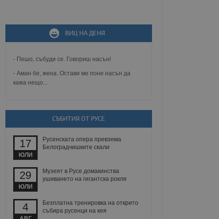
не, зададена от уеб
 ASP.NET MVC
ВИЦ НА ДЕНЯ
спре неразрешеното
т, известно като
тове. Той не съдържа
щожава при затваряне
- Пешо, събуди се. Говориш насън!
- Аман бе, жена. Остави ме поне насън да
ение на съгласието на
кажа нещо...
ст за тяхното
а данни за съгласието
ични политики и
антира, че техните
 сесии.
СЪБИТИЯ ОТ РУСЕ
аничаване между хората
а, за да се правят
Русенската опера превзема
17
хния уебсайт.
Белоградчишките скали
ЮЛИ
сигнализира на
 на бисквитките,
Музеят в Русе домакинства
29
а съответствие и
ушиването на гигантска рокля
ндарти и
ЮЛИ
Безплатна тренировка на открито
ck и предоставя
4
събира русенци на кея
требител използва
йният потребител може
АВГ