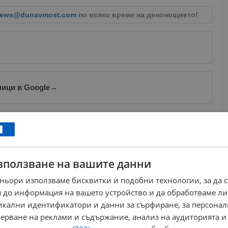
ews@dunavmost.com
по всяко време на денонощието!
ници в Google
→
Още по темата
"Дунав" прати "Миньор" при аматьорите
22:33 | 23.5.2026 г.
зползване на вашите данни
Георги Чиликов: Имаме много да надграждаме за
ньори използваме бисквитки и подобни технологии, за да 
елита
 до информация на вашето устройство и да обработваме ли
19:56 | 10.11.2025 г.
никални идентификатори и данни за сърфиране, за персона
Георги Чиликов: Заслужено победихме, но не сме
агресивни в защита
ерване на реклами и съдържание, анализ на аудиторията и
21:55 | 29.9.2025 г.