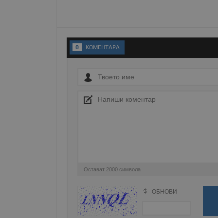
Име
__RequestVerificationT
0
KОМЕНТАРA
VISITOR_PRIVACY_MET
__cf_bm
receive-cookie-depreca
Остават
2000
символа
ОБНОВИ
Поради зачестилите злоупотреби в сайта, 
ASP.NET_SessionId
изискваме да се идентифицирате с Google 