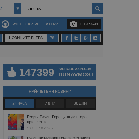
И
РУСЕНСКИ РЕПОРТЕРИ
СНИМАЙ
НОВИНИТЕ ВЧЕРА
78
147399
ФЕНОВЕ ХАРЕСВАТ
DUNAVMOST
НАЙ-ЧЕТЕНИ НОВИНИ
24 ЧАСА
7 ДНИ
30 ДНИ
Георги Рачев: Горещини до второ
пришествие
10:15 | 7.8.2026 г.
Русенски музикант смеси Металика