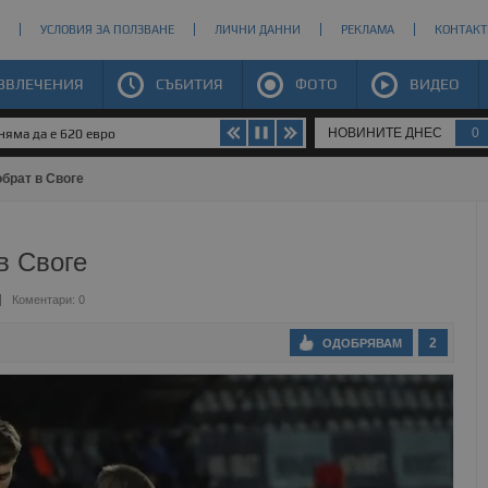
УСЛОВИЯ ЗА ПОЛЗВАНЕ
ЛИЧНИ ДАННИ
РЕКЛАМА
КОНТАКТ
ЗВЛЕЧЕНИЯ
СЪБИТИЯ
ФОТО
ВИДЕО
НОВИНИТЕ ДНЕС
0
яма да е 620 евро
брат в Своге
в Своге
Коментари: 0
2
ОДОБРЯВАМ