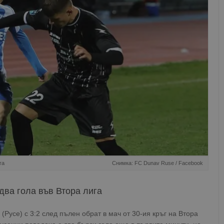
га
Снимка: FC Dunav Ruse / Facebook
два гола във Втора лига
(Русе) с 3:2 след пълен обрат в мач от 30-ия кръг на Втора