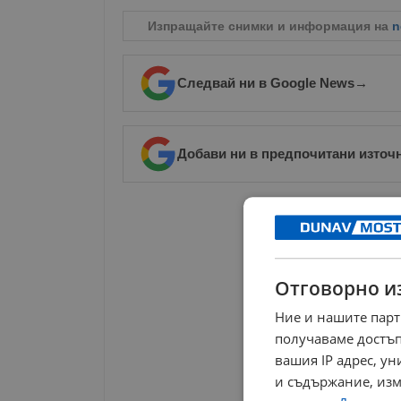
Изпращайте снимки и информация на
n
Следвай ни в Google News
→
Добави ни в предпочитани източ
РЕКЛАМА
Отговорно и
Ние и нашите парт
получаваме достъп
вашия IP адрес, у
и съдържание, изм