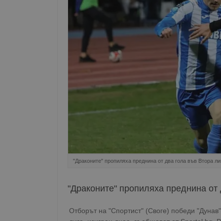
"Драконите" пропиляха преднина от два гола във Втора ли
"Драконите" пропиляха преднина от 
Отборът на "Спортист" (Своге) победи "Дунав" 