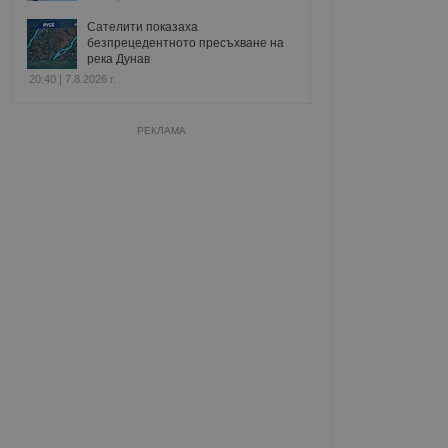
Сателити показаха
безпрецедентното пресъхване на
река Дунав
20:40 | 7.8.2026 г.
РЕКЛАМА