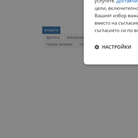
услугите.
Доставчиц
цели, включително
Вашият избор важи
вместо на съгласие
съгласието си по в
етикети
футбол
класиране
фенове
дунав русе
георги чиликов
тото мач
НАСТРОЙКИ
Строго
необходимо
Строго н
Строго необходимите б
на акаунта. Уебсайтът 