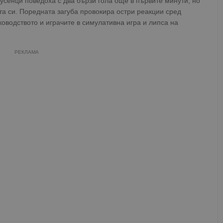
 Русенци поведоха с два бързи гола още в първите минути, но
а си. Поредната загуба провокира остри реакции сред
оводството и играчите в симулативна игра и липса на
РЕКЛАМА