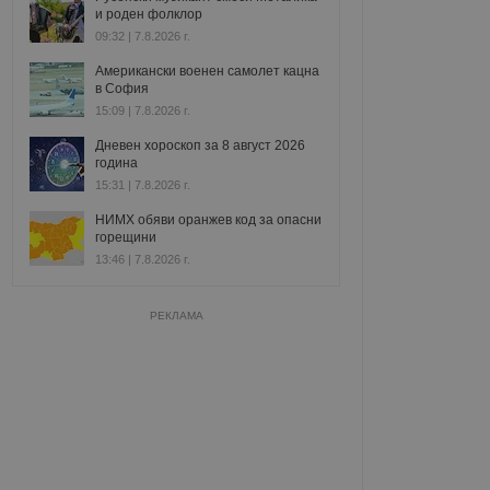
и роден фолклор
09:32 | 7.8.2026 г.
Американски военен самолет кацна
в София
15:09 | 7.8.2026 г.
Дневен хороскоп за 8 август 2026
година
15:31 | 7.8.2026 г.
НИМХ обяви оранжев код за опасни
горещини
13:46 | 7.8.2026 г.
РЕКЛАМА