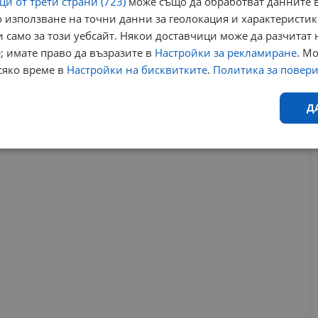
и от трети страни (723)
може също да обработват данните в
Георги Чиликов: Отбори от зоната на изпадащите
 използване на точни данни за геолокация и характеристик
винаги са опасни
 само за този уебсайт. Някои доставчици може да разчитат 
13:49 | 11.5.2025 г.
; имате право да възразите в
Настройки за рекламиране
. М
сяко време в
Настройки на бисквитките
.
Политика за повер
първа лига
втора лига
георги китанов
спортист своге
Д
РЕКЛАМА
Ефективност
Таргетиране
Функционалност
Н
еобходимо
Ефективност
Таргетиране
Функционалност
Неклас
исквитки позволяват основната функционалност на уебсайта, като потребителско
не може да се използва правилно без строго необходими бисквитки.