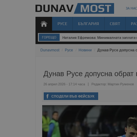
ЗА НАС
РУСЕ
БЪЛГАРИЯ
СВЯТ
РА
ГОРЕЩО
Наталия Ефремова: Минималната заплата н
Dunavmost
/
Русе
/
Новини
/
Дунав Русе допусна о
Дунав Русе допусна обрат 
26 април 2026 - 17:14 часа
Редактор:
Мартин Руменов
СПОДЕЛИ ВЪВ ФЕЙСБУК