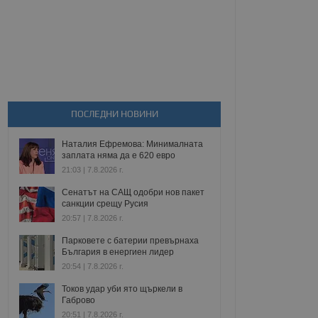
ПОСЛЕДНИ НОВИНИ
Наталия Ефремова: Минималната
заплата няма да е 620 евро
21:03 | 7.8.2026 г.
Сенатът на САЩ одобри нов пакет
санкции срещу Русия
20:57 | 7.8.2026 г.
Парковете с батерии превърнаха
България в енергиен лидер
20:54 | 7.8.2026 г.
Токов удар уби ято щъркели в
Габрово
20:51 | 7.8.2026 г.