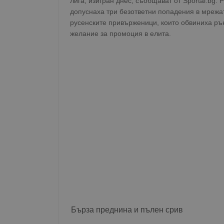
лига, изигран днес, съобщават от Sportal.bg.
допуснаха три безответни попадения в мрежат
русенските привърженици, които обвиниха рък
желание за промоция в елита.
Бърза преднина и пълен срив