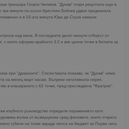
рши треньора Георги Чиликов. "Дунав" откри резултата още в
о три минути по-късно Кристиян Бойчев удвои преднината.
еткавично и в 15-ата минута Юри де Соуза намали
нтрола над мача. В последните десет минути отборът от
, с които оформи крайното 3:2 и взе ценни точки в битката за
за при "драконите". Статистиката показва, че "Дунав" няма
та на месец март насам. Въпреки негативната серия,
тво в класирането с 62 точки, пред преследвача "Фратрия".
жи клубното ръководство определи поражението като
едизвика вълна от възмущение сред феновете, които открито
шлено губене на точки заради липса на бюджет за Първа лига.