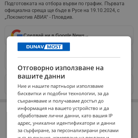
Подготовката на отбора върви по график. Първата
официална среща ще бъде в Русе на 19.10.2024, с
„Локомотив АВИА“ - Пловдив.
Следвай ни в Google News
→
Предпочитани източници
→
Отговорно използване на
вашите данни
Изпращайте снимки и информация на
Ние и нашите партньори използваме
news@dunavmost.com
бисквитки и подобни технологии, за да
съхраняваме и получаваме достъп до
РЕКЛАМА
информация на вашето устройство и да
обработваме лични данни, като вашия IP
адрес, уникални идентификатори и данни
за сърфиране, за персонализирани реклами
и съдържание, измерване на реклами и