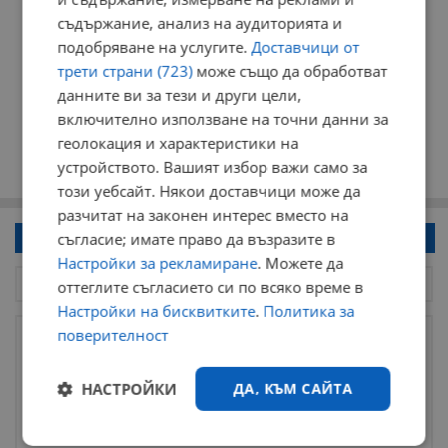
съдържание, анализ на аудиторията и
подобряване на услугите.
Доставчици от
трети страни (723)
може също да обработват
данните ви за тези и други цели,
включително използване на точни данни за
геолокация и характеристики на
устройството. Вашият избор важи само за
този уебсайт. Някои доставчици може да
разчитат на законен интерес вместо на
Напиши коментар!
съгласие; имате право да възразите в
Настройки за рекламиране
. Можете да
оттеглите съгласието си по всяко време в
Настройки на бисквитките
.
Политика за
поверителност
НАСТРОЙКИ
ДА, КЪМ САЙТА