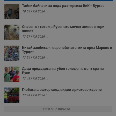
VISITOR_PRIVACY_METADATA
5 месеца
Т
YouTube
Тайни байпаси за вода разтърсиха ВиК - Бургас
4
с
.youtube.com
седмици
с
18:04 | 7.8.2026 г.
с
п
и
п
Спасен от хотел в Русенско мечок живее втори
т
живот
в
с
17:57 | 7.8.2026 г.
з
с
п
Китай заобикаля европейските мита през Мароко и
о
Турция
р
17:54 | 7.8.2026 г.
п
н
п
Деца предадоха изгубен телефон в центъра на
к
ч
Русе
п
17:48 | 7.8.2026 г.
с
б
Глобиха шофьор след видео с рисково каране
__cf_bm
29
Т
Cloudflare Inc.
минути
с
.twitter.com
17:44 | 7.8.2026 г.
59
р
секунди
м
б
Виж още новини ...
о
у