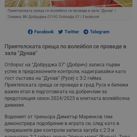
Приятелската среща по волейбол се проведе в зала "Дунав"
/
Снимка: ВК Добруджа 07/VC Dobrudja 07 / Facebook
Facebook
Twitter
Telegram
Приятелската среща по волейбол се проведе в
зала "Дунав"
Отборът на "Добруджа 07" (Добрич) записа първи
успех в предсезонните контроли, надигравайки като
гост състава на "Дунав" (Русе) с 3:2 гейма.
Приятелската среща се проведе в град Русе и бележи
важен етап в подготовката на добричлии за
предстоящия сезон 2024/2025 в елитната волейболна
дивизия.
Воденият от треньора Димитър Маринков тим
демонстрира подобрение в играта си, след като в
предишните две контроли записа загуба с 2:3 и
равенство 2:2 гейма срещу "Черно море" (Варна). Това