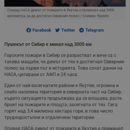
Според НАСА димът от пожарите в Якутия е преминал над 3000
километра, за да достигне Северния полюс
/ Снимка: Reuters
Facebook
Twitter
Telegram
Пушекът от Сибир е минал над 3000 км
Горските пожари в Сибир се разрастват и вече са с
такива мащаби, че димът от тях е достигнал Северния
полюс за първи път в историята. Това сочат данни на
НАСА, цитирани от АФП и 24 часа.
Един от най-засегнатите райони е Якутия, огромна и
слабо населена територия в северната част на Сибир,
където ситуацията продължава да се влошава, расте
броят на пожарите и площта, засегната от тях. Сега
горят над 3,4 милиона хектара гори, в това число
труднодостъпни и отдалечени територии.
Според НАСА димът от пожарите в Якутия е преминал