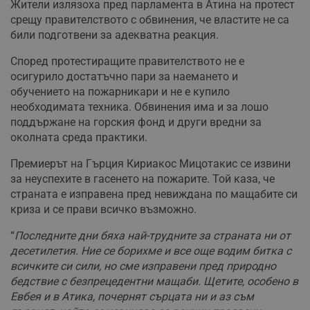
Жители излязоха пред парламента в Атина на протест
срещу правителството с обвинения, че властите не са
били подготвени за адекватна реакция.
Според протестиращите правителството не е
осигурило достатъчно пари за наемането и
обучението на пожарникари и не е купило
необходимата техника. Обвинения има и за лошо
поддържане на горския фонд и други вредни за
околната среда практики.
Премиерът на Гърция Кириакос Мицотакис се извини
за неуспехите в гасенето на пожарите. Той каза, че
страната е изправена пред невиждана по мащабите си
криза и се прави всичко възможно.
“
Последните дни бяха най-трудните за страната ни от
десетилетия. Ние се борихме и все още водим битка с
всичките си сили, но сме изправени пред природно
бедствие с безпрецедентни мащаби. Щетите, особено в
Евбея и в Атика, почернят сърцата ни и аз съм