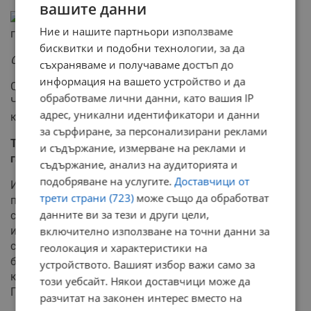
вашите данни
Ние и нашите партньори използваме
бисквитки и подобни технологии, за да
Снимка: Ройтерс
съхраняваме и получаваме достъп до
информация на вашето устройство и да
Същевременно турският външен министър Мевлют
обработваме лични данни, като вашия IP
Чавушоглу заявил в телефонен разговор с гръцкия си
адрес, уникални идентификатори и данни
колега, че
за сърфиране, за персонализирани реклами
Турция ще изпрати на Гърция два самолета за
и съдържание, измерване на реклами и
гасене на пожари, съобщава в. “Дейли Сабах”.
съдържание, анализ на аудиторията и
подобряване на услугите.
Доставчици от
Израел също изпрати допълнително на Гърция два
трети страни (723)
може също да обработват
противопожарни самолета. Решението беше обявено
данните ви за тези и други цели,
след телефонен разговор между Мицотакис и
израелския му колега Нафтали Бенет като
включително използване на точни данни за
солидарност и подкрепа за страната, изправена пред
геолокация и характеристики на
бушуващите пожари. Тази помощ идва в допълнение
устройството. Вашият избор важи само за
към израелските пожарникари, които вече са в
този уебсайт. Някои доставчици може да
Гърция.
разчитат на законен интерес вместо на