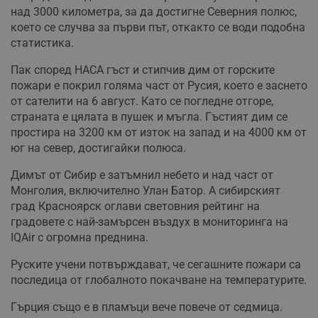
над 3000 километра, за да достигне Северния полюс,
което се случва за първи път, откакто се води подобна
статистика.
Пак според НАСА гъст и стипчив дим от горските
пожари е покрил голяма част от Русия, което е заснето
от сателити на 6 август. Като се погледне отгоре,
страната е цялата в пушек и мъгла. Гъстият дим се
простира на 3200 км от изток на запад и на 4000 км от
юг на север, достигайки полюса.
Димът от Сибир е затъмнил небето и над част от
Монголия, включително Улан Батор. А сибирският
град Красноярск оглави световния рейтинг на
градовете с най-замърсен въздух в мониторинга на
IQAir с огромна преднина.
Руските учени потвърждават, че сегашните пожари са
последица от глобалното покачване на температурите.
Гърция също е в пламъци вече повече от седмица.