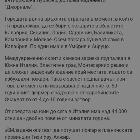
антициклона Луцифер, допълва изданието
“Джорнале”.
Горещата вълна връхлита страната в момент, в който
Строго необходимо
Ефективност
тя продължава да се бори с пожарите в областите
Калабрия, Сицилия, Лацио, Сардиния, Базиликата,
Таргетиране
Функционалност
Кампания и Молизе. Осем пожара бушуват само в
Некласифицирани
Калабрия. По един има и в Умбрия и Абруцо.
Строго необходимите бисквитки позволяват основната
Междувременно скрити камери заснеха подпалвач в
функционалност на уебсайта, като потребителско
влизане и управление на акаунта. Уебсайтът не може да
Южна Италия. Властите в град Монтесаркио решили
се използва правилно без строго необходими
да сложат видеонаблюдение край местата, където са
бисквитки.
избухвали пожари. Така е заснет подпалвачът, при
Валиден
това в момента на извършване на деянието. 50-
Име
Доставчик
/
Домейн
О
до
годишният фермер е задържан от карабинерите.
__RequestVerificationToken
Сесия
Т
Microsoft
Очакват го от 4 до 10 години затвор.
п
Corporation
ф
www.dunavmost.com
з
От средата на юни до сега в Италия има над 44 000
п
огнища - двойно повече от миналата година.
и
п
A
т
е