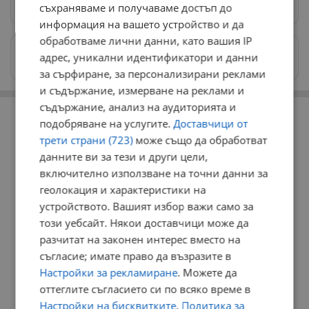
Предпочитани източници
→
съхраняваме и получаваме достъп до
информация на вашето устройство и да
обработваме лични данни, като вашия IP
Изпращайте снимки и информация на
адрес, уникални идентификатори и данни
news@dunavmost.com
за сърфиране, за персонализирани реклами
и съдържание, измерване на реклами и
РЕКЛАМА
съдържание, анализ на аудиторията и
подобряване на услугите.
Доставчици от
трети страни (723)
може също да обработват
данните ви за тези и други цели,
включително използване на точни данни за
геолокация и характеристики на
устройството. Вашият избор важи само за
този уебсайт. Някои доставчици може да
разчитат на законен интерес вместо на
съгласие; имате право да възразите в
Настройки за рекламиране
. Можете да
оттеглите съгласието си по всяко време в
Настройки на бисквитките
.
Политика за