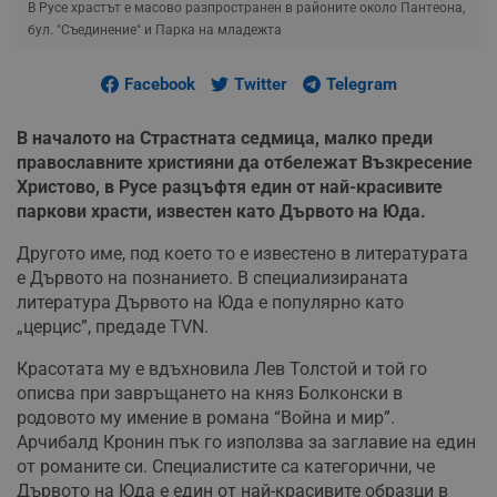
В Русе храстът е масово разпространен в районите около Пантеона,
бул. "Съединение" и Парка на младежта
Facebook
Twitter
Telegram
В началото на Страстната седмица, малко преди
православните християни да отбележат Възкресение
Христово, в Русе разцъфтя един от най-красивите
паркови храсти, известен като Дървото на Юда.
Другото име, под което то е известено в литературата
е Дървото на познанието. В специализираната
литература Дървото на Юда е популярно като
„церцис”, предаде TVN.
Красотата му е вдъхновила Лев Толстой и той го
описва при завръщането на княз Болконски в
родовото му имение в романа “Война и мир”.
Арчибалд Кронин пък го използва за заглавие на един
от романите си. Специалистите са категорични, че
Дървото на Юда е един от най-красивите образци в