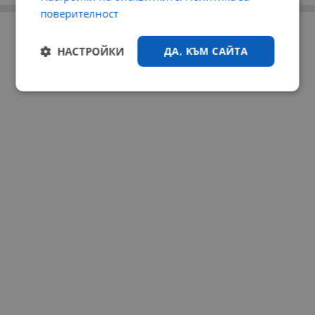
поверителност
РЕКЛАМА
НАСТРОЙКИ
ДА, КЪМ САЙТА
Строго
Ефективност
необходимо
Таргетиране
Функционалност
Некласифицирани
Строго необходимо
Ефективност