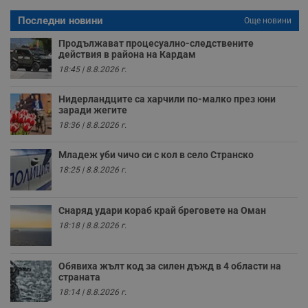
у
п
Последни новини
Още новини
о
и
Продължават процесуално-следствените
т
действия в района на Кардам
receive-cookie-deprecation
.hit.gemius.pl
1 година
Т
18:45 | 8.8.2026 г.
с
с
н
Нидерландците са харчили по-малко през юни
н
заради жегите
п
б
18:36 | 8.8.2026 г.
п
с
о
Младеж уби чичо си с кол в село Странско
с
а
18:25 | 8.8.2026 г.
р
у
з
з
Снаряд удари кораб край бреговете на Оман
п
18:18 | 8.8.2026 г.
ASP.NET_SessionId
Сесия
Т
Microsoft
с
Corporation
D
www.dunavmost.com
Обявиха жълт код за силен дъжд в 4 области на
п
и
страната
т
18:14 | 8.8.2026 г.
к
п