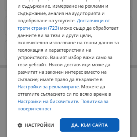
Следвай ни в Google News
→
и съдържание, измерване на реклами и
съдържание, анализ на аудиторията и
подобряване на услугите.
Доставчици от
Предпочитани източници
→
трети страни (723)
може също да обработват
данните ви за тези и други цели,
включително използване на точни данни за
Изпращайте снимки и информация на
геолокация и характеристики на
news@dunavmost.com
устройството. Вашият избор важи само за
този уебсайт. Някои доставчици може да
РЕКЛАМА
разчитат на законен интерес вместо на
съгласие; имате право да възразите в
Настройки за рекламиране
. Можете да
оттеглите съгласието си по всяко време в
Настройки на бисквитките
.
Политика за
поверителност
НАСТРОЙКИ
ДА, КЪМ САЙТА