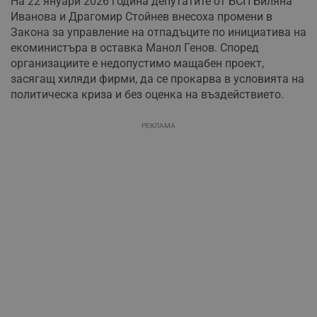
На 22 януари 2026 година депутатите от БСП Биляна
Иванова и Драгомир Стойнев внесоха промени в
Закона за управление на отпадъците по инициатива на
екоминистъра в оставка Манол Генов. Според
организациите е недопустимо мащабен проект,
засягащ хиляди фирми, да се прокарва в условията на
политическа криза и без оценка на въздействието.
РЕКЛАМА