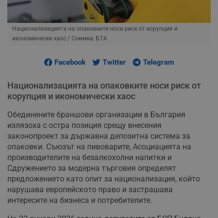
Национализацията на опаковките носи риск от корупция и
икономически хаос
/ Снимка: БТА
Facebook
Twitter
Telegram
Национализацията на опаковките носи риск от
корупция и икономически хаос
Обединените браншови организации в България
излязоха с остра позиция срещу внесения
законопроект за държавна депозитна система за
опаковки. Съюзът на пивоварите, Асоциацията на
производителите на безалкохолни напитки и
Сдружението за модерна търговия определят
предложението като опит за национализация, който
нарушава европейското право и застрашава
интересите на бизнеса и потребителите.