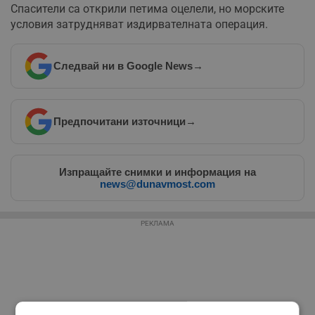
Спасители са открили петима оцелели, но морските
условия затрудняват издирвателната операция.
Следвай ни в Google News
→
Предпочитани източници
→
Изпращайте снимки и информация на
news@dunavmost.com
РЕКЛАМА