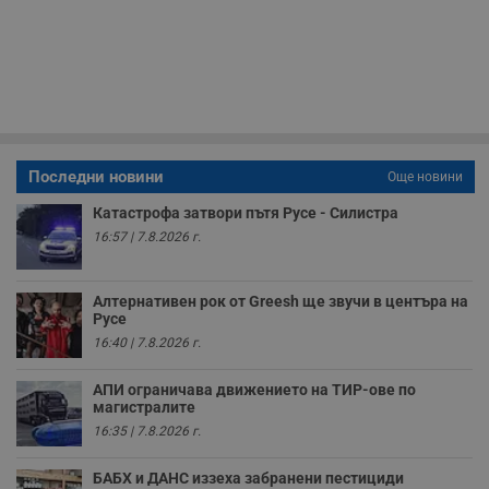
з
п
и
п
A
т
е
д
н
п
с
у
Последни новини
Още новини
и
ф
Катастрофа затвори пътя Русе - Силистра
н
м
16:57 | 7.8.2026 г.
Т
и
п
у
Алтернативен рок от Greesh ще звучи в центъра на
з
Русе
б
16:40 | 7.8.2026 г.
VISITOR_PRIVACY_METADATA
5 месеца
Т
YouTube
4
с
.youtube.com
седмици
с
АПИ ограничава движението на ТИР-ове по
с
магистралите
п
и
16:35 | 7.8.2026 г.
п
т
в
БАБХ и ДАНС иззеха забранени пестициди