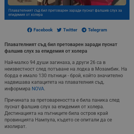
Плавателният съд бил претоварен заради пуснат фалшив слух за
епидемия от холера
Facebook
Twitter
Telegram
Плавателният съд бил претоварен заради пуснат
фалшив слух за епидемия от холера
Най-малко 94 души загинаха, а други 26 са в
неизвестност след потъване на лодка в Мозамбик. На
борда е имало 130 пътници - брой, който значително
надвишава капацитета на плавателния съд,
информира
NOVA
.
Причината за претовареността е била паника след
пуснат фалшив слух за епидемия от холера.
Дестинацията на пътниците била остров край
провинцията Нампула, където се опитали да се
изолират.