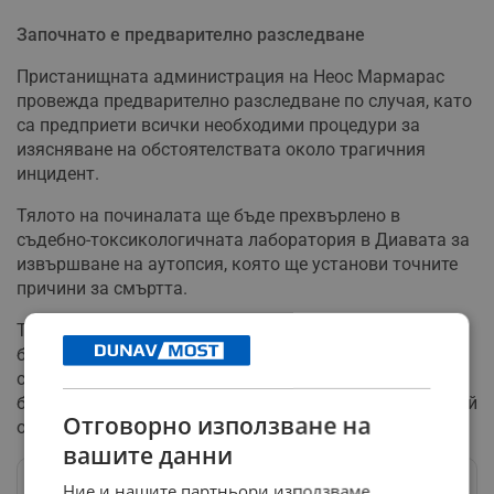
Започнато е предварително разследване
Пристанищната администрация на Неос Мармарас
провежда предварително разследване по случая, като
са предприети всички необходими процедури за
изясняване на обстоятелствата около трагичния
инцидент.
Тялото на починалата ще бъде прехвърлено в
съдебно-токсикологичната лаборатория в Диавата за
извършване на аутопсия, която ще установи точните
причини за смъртта.
Това е поредният трагичен случай с удавяне на
български граждани в гръцките води през летния
сезон. Само преди няколко дни, на 6 юли, 63-годишна
българка загуби живота си при подобен инцидент край
Отговорно използване на
остров Тинос.
вашите данни
Ние и нашите партньори използваме
Следвай ни в Google News
→