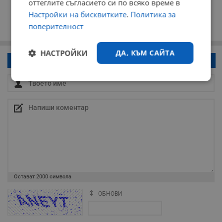
оттеглите съгласието си по всяко време в
Настройки на бисквитките
.
Политика за
поверителност
НАСТРОЙКИ
ДА, КЪМ САЙТА
Напиши коментар!
Строго
Ефективност
необходимо
Таргетиране
Функционалност
Некласифицирани
Остават
2000
символа
ОБНОВИ
Поради зачестилите злоупотреби в сайта, за да оставите анонимен
коментар или да гласувате изискваме да се идентифицирате с
google акаунт.