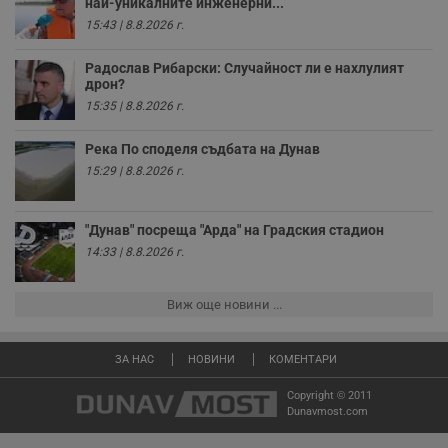
най-уникалните инженерни...
п
15:43 | 8.8.2026 г.
с
б
Радослав Рибарски: Случайност ли е нахлулият
__cf_bm
29
Т
Cloudflare Inc.
минути
с
дрон?
.twitter.com
59
р
15:35 | 8.8.2026 г.
секунди
м
б
о
Река По споделя съдбата на Дунав
у
п
15:29 | 8.8.2026 г.
о
и
т
"Дунав" посреща "Арда" на Градския стадион
receive-cookie-deprecation
.hit.gemius.pl
1 година
Т
с
14:33 | 8.8.2026 г.
с
н
н
Виж още новини ...
п
б
п
с
ЗА НАС
НОВИНИ
КОМЕНТАРИ
о
с
а
Copyright © 2011
р
Dunavmost.com
у
з