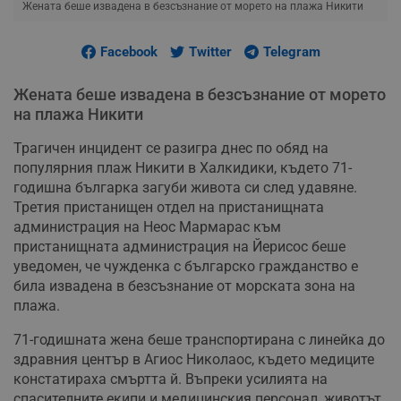
Жената беше извадена в безсъзнание от морето на плажа Никити
Facebook
Twitter
Telegram
Жената беше извадена в безсъзнание от морето
на плажа Никити
Трагичен инцидент се разигра днес по обяд на
популярния плаж Никити в Халкидики, където 71-
годишна българка загуби живота си след удавяне.
Третия пристанищен отдел на пристанищната
администрация на Неос Мармарас към
пристанищната администрация на Йерисос беше
уведомен, че чужденка с българско гражданство е
била извадена в безсъзнание от морската зона на
плажа.
71-годишната жена беше транспортирана с линейка до
здравния център в Агиос Николаос, където медиците
констатираха смъртта й. Въпреки усилията на
спасителните екипи и медицинския персонал, животът