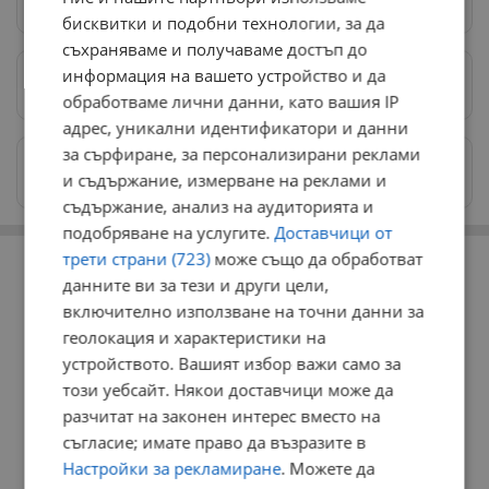
бисквитки и подобни технологии, за да
съхраняваме и получаваме достъп до
информация на вашето устройство и да
Предпочитани източници
→
обработваме лични данни, като вашия IP
адрес, уникални идентификатори и данни
за сърфиране, за персонализирани реклами
Изпращайте снимки и информация на
и съдържание, измерване на реклами и
news@dunavmost.com
съдържание, анализ на аудиторията и
подобряване на услугите.
Доставчици от
РЕКЛАМА
трети страни (723)
може също да обработват
данните ви за тези и други цели,
включително използване на точни данни за
геолокация и характеристики на
устройството. Вашият избор важи само за
този уебсайт. Някои доставчици може да
разчитат на законен интерес вместо на
съгласие; имате право да възразите в
Настройки за рекламиране
. Можете да