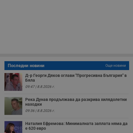
т
в
с
з
с
п
о
р
п
н
п
к
ч
п
с
б
Последни новини
Още новини
__cf_bm
29
Т
Cloudflare Inc.
Д-р Георги Дяков оглави "Прогресивна България" в
минути
с
.twitter.com
Бяла
59
р
секунди
м
09:47 | 8.8.2026 г.
б
о
у
Река Дунав продължава да разкрива хилядолетни
п
находки
о
и
09:36 | 8.8.2026 г.
т
receive-cookie-deprecation
.hit.gemius.pl
1 година
Т
Наталия Ефремова: Минималната заплата няма да
с
е 620 евро
с