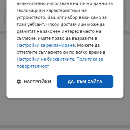
включително използване на точни данни за
геолокация и характеристики на
Изпращайте снимки и информация на
устройството. Вашият избор важи само за
news@dunavmost.com
този уебсайт. Някои доставчици може да
разчитат на законен интерес вместо на
РЕКЛАМА
съгласие; имате право да възразите в
Настройки за рекламиране
. Можете да
оттеглите съгласието си по всяко време в
Настройки на бисквитките
.
Политика за
поверителност
НАСТРОЙКИ
ДА, КЪМ САЙТА
Строго
Ефективност
необходимо
Таргетиране
Функционалност