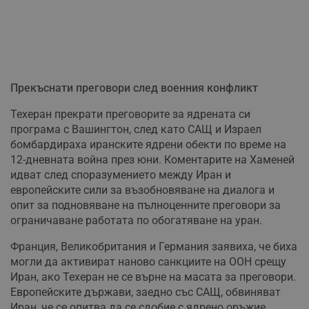
Прекъснати преговори след военния конфликт
Техеран прекрати преговорите за ядрената си
програма с Вашингтон, след като САЩ и Израел
бомбардираха иранските ядрени обекти по време на
12-дневната война през юни. Коментарите на Хаменей
идват след споразумението между Иран и
европейските сили за възобновяване на диалога и
опит за подновяване на пълноценните преговори за
ограничаване работата по обогатяване на уран.
Франция, Великобритания и Германия заявиха, че биха
могли да активират наново санкциите на ООН срещу
Иран, ако Техеран не се върне на масата за преговори.
Европейските държави, заедно със САЩ, обвиняват
Иран, че се опитва да се сдобие с ядрено оръжие.