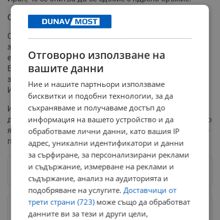
Официална позиция на Техеран
Официален Техеран продължава да заявява, че е
заинтересован само от развиване на ядрена
Отговорно използване на
енергетика, а не от създаването на ядрено оръжие.
вашите данни
Въпреки това, международната общност остава
загриженa относно истинските намерения на
Ние и нашите партньори използваме
Ислямската република.
бисквитки и подобни технологии, за да
съхраняваме и получаваме достъп до
Изявленията на върховния лидер показват колко
информация на вашето устройство и да
дълбоки са разногласията между Иран и САЩ относно
ядрената програма на Техеран, което прави бъдещите
обработваме лични данни, като вашия IP
преговори изключително трудни.
адрес, уникални идентификатори и данни
за сърфиране, за персонализирани реклами
и съдържание, измерване на реклами и
Следвай ни в Google News
→
съдържание, анализ на аудиторията и
подобряване на услугите.
Доставчици от
трети страни (723)
може също да обработват
Предпочитани източници
→
данните ви за тези и други цели,