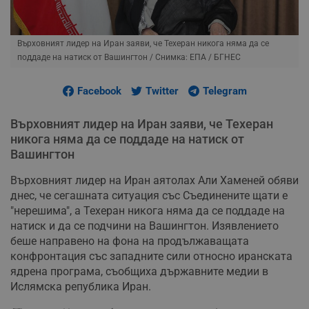
Върховният лидер на Иран заяви, че Техеран никога няма да се
поддаде на натиск от Вашингтон
/ Снимка: ЕПА / БГНЕС
Facebook
Twitter
Telegram
Върховният лидер на Иран заяви, че Техеран
никога няма да се поддаде на натиск от
Вашингтон
Върховният лидер на Иран аятолах Али Хаменей обяви
днес, че сегашната ситуация със Съединените щати е
"нерешима", а Техеран никога няма да се поддаде на
натиск и да се подчини на Вашингтон. Изявлението
беше направено на фона на продължаващата
конфронтация със западните сили относно иранската
ядрена програма, съобщиха държавните медии в
Ислямска република Иран.