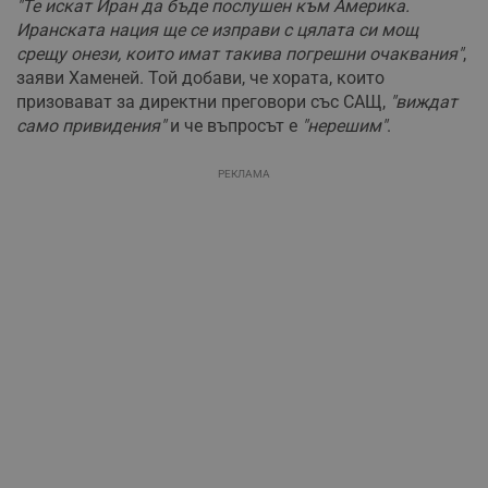
"Те искат Иран да бъде послушен към Америка.
Иранската нация ще се изправи с цялата си мощ
срещу онези, които имат такива погрешни очаквания"
,
заяви Хаменей. Той добави, че хората, които
призовават за директни преговори със САЩ,
"виждат
само привидения"
и че въпросът е
"нерешим"
.
РЕКЛАМА