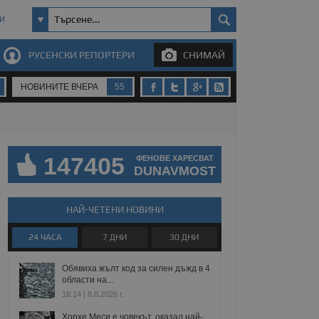
И
РУСЕНСКИ РЕПОРТЕРИ
СНИМАЙ
НОВИНИТЕ ВЧЕРА
55
147405
ФЕНОВЕ ХАРЕСВАТ
DUNAVMOST
НАЙ-ЧЕТЕНИ НОВИНИ
24 ЧАСА
7 ДНИ
30 ДНИ
Обявиха жълт код за силен дъжд в 4
области на...
18:14 | 8.8.2026 г.
Хорхе Меси е човекът, оказал най-