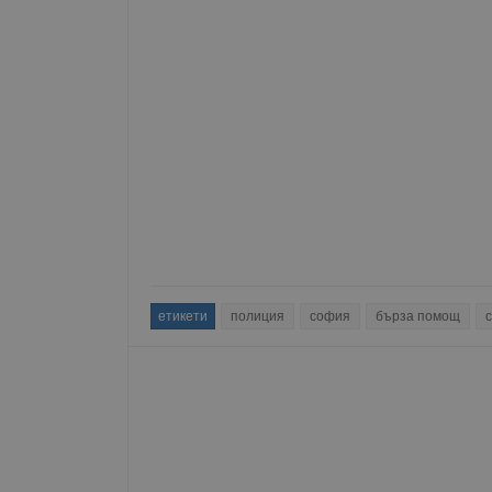
етикети
полиция
софия
бърза помощ