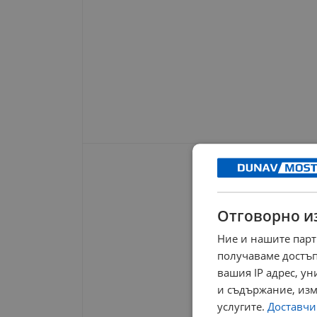
Отговорно и
Ние и нашите парт
получаваме достъп
вашия IP адрес, у
и съдържание, изм
услугите.
Доставчиц