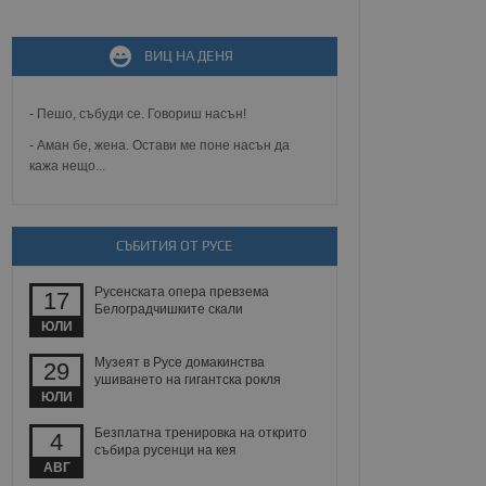
не, зададена от уеб
 ASP.NET MVC
ВИЦ НА ДЕНЯ
спре неразрешеното
т, известно като
тове. Той не съдържа
щожава при затваряне
- Пешо, събуди се. Говориш насън!
- Аман бе, жена. Остави ме поне насън да
ение на съгласието на
кажа нещо...
ст за тяхното
а данни за съгласието
ични политики и
антира, че техните
 сесии.
СЪБИТИЯ ОТ РУСЕ
аничаване между хората
а, за да се правят
Русенската опера превзема
хния уебсайт.
17
Белоградчишките скали
ЮЛИ
сигнализира на
 на бисквитките,
Музеят в Русе домакинства
29
а съответствие и
ушиването на гигантска рокля
ндарти и
ЮЛИ
Безплатна тренировка на открито
ck и предоставя
4
требител използва
събира русенци на кея
йният потребител може
АВГ
 уебсайт.