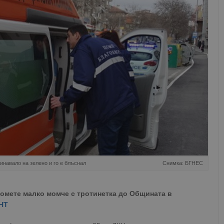
навало на зелено и го е блъснал
Снимка: БГНЕС
помете малко момче с тротинетка до Общината в
НТ