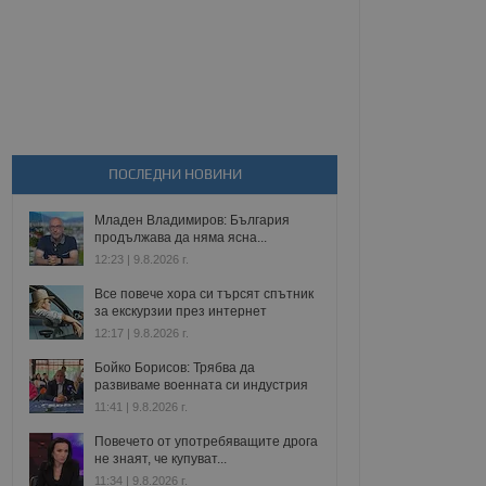
ПОСЛЕДНИ НОВИНИ
Младен Владимиров: България
продължава да няма ясна...
12:23 | 9.8.2026 г.
Все повече хора си търсят спътник
за екскурзии през интернет
12:17 | 9.8.2026 г.
Бойко Борисов: Трябва да
развиваме военната си индустрия
11:41 | 9.8.2026 г.
Повечето от употребяващите дрога
не знаят, че купуват...
11:34 | 9.8.2026 г.