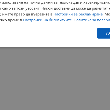
 използване на точни данни за геолокация и характеристик
 само за този уебсайт. Някои доставчици може да разчитат 
; имате право да възразите в
Настройки за рекламиране
. М
сяко време в
Настройки на бисквитките
.
Политика за повер
Д
Ефективност
Таргетиране
Функционалност
Н
еобходимо
Ефективност
Таргетиране
Функционалност
Неклас
исквитки позволяват основната функционалност на уебсайта, като потребителско
не може да се използва правилно без строго необходими бисквитки.
Валиден
Доставчик
/
Домейн
Описание