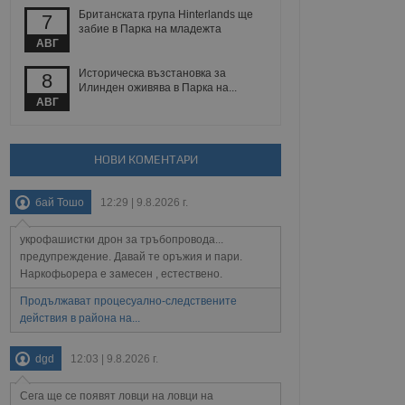
Британската група Hinterlands ще
7
забие в Парка на младежта
АВГ
Описание
Историческа възстановка за
8
Илинден оживява в Парка на...
АВГ
ребителски
елското поведение и
раници на сайта. Тя
яване на сайта. Тя
не на прегледи на
формация, която е
взаимодействат с
нкционалност в целия
прекарано на
редпочитанията на
НОВИ КОМЕНТАРИ
 сайтове; тя може
остта на социалните
тора на сайта.
използва новата или
бай Тошо
12:29 | 9.8.2026 г.
елски взаимодействия
нето и потребителския
укрофашистки дрон за тръбопровода...
предупреждение. Давай те оръжия и пари.
рез събиране на данни
 помага за
Наркофьорера е замесен , естествено.
отребителите се
тапите на тестване.
Продължават процесуално-следствените
действия в района на...
тистически данни,
 броя на посещенията,
 са били заредени.
dgd
12:03 | 9.8.2026 г.
елския опит.
я за потребителското
Сега ще се появят ловци на ловци на
, за да се