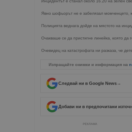
Инцидентът е станал около 16.20 на зелен св
Явно шофьорът не е забелязал момченцето, к
Полицията веднага дойде на мястото на инцид
Очакваше се да пристигне линейка, която да г
Очевидец на катастрофата ни разказа, че дете
Изпращайте снимки и информация на
n
Следвай ни в Google News
→
Добави ни в предпочитани източ
РЕКЛАМА