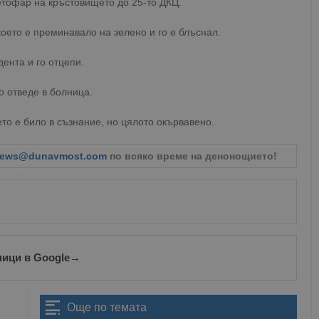
етофар на кръстовището до 25-то ДКЦ.
оето е преминавало на зелено и го е блъснал.
ента и го отцепи.
о отведе в болница.
то е било в съзнание, но цялото окървавено.
ews@dunavmost.com
по всяко време на денонощието!
ници в Google
→
Още по темата