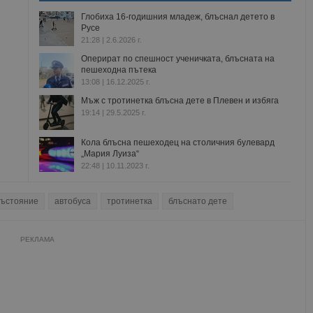
Глобиха 16-годишния младеж, блъснал детето в
Русе
21:28 | 2.6.2026 г.
Оперират по спешност ученичката, блъсната на
пешеходна пътека
13:08 | 16.12.2025 г.
Мъж с тротинетка блъсна дете в Плевен и избяга
19:14 | 29.5.2025 г.
Кола блъсна пешеходец на столичния булевард
„Мария Луиза“
22:48 | 10.11.2023 г.
състояние
автобуса
тротинетка
блъснато дете
РЕКЛАМА