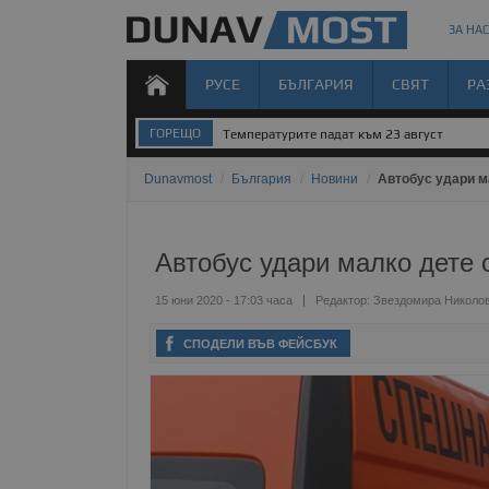
ЗА НАС
РУСЕ
БЪЛГАРИЯ
СВЯТ
РА
ГОРЕЩО
Температурите падат към 23 август
Dunavmost
/
България
/
Новини
/
Автобус удари м
Автобус удари малко дете 
15 юни 2020 - 17:03 часа
Редактор:
Звездомира Николо
СПОДЕЛИ ВЪВ ФЕЙСБУК