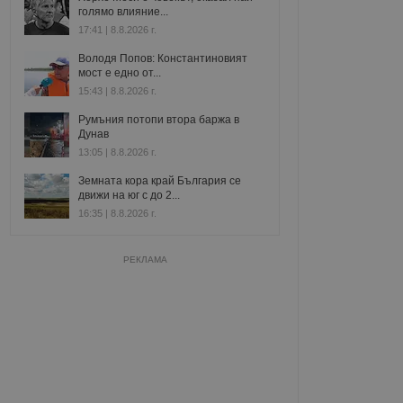
голямо влияние...
17:41 | 8.8.2026 г.
Володя Попов: Константиновият
мост е едно от...
15:43 | 8.8.2026 г.
Румъния потопи втора баржа в
Дунав
13:05 | 8.8.2026 г.
Земната кора край България се
движи на юг с до 2...
16:35 | 8.8.2026 г.
РЕКЛАМА