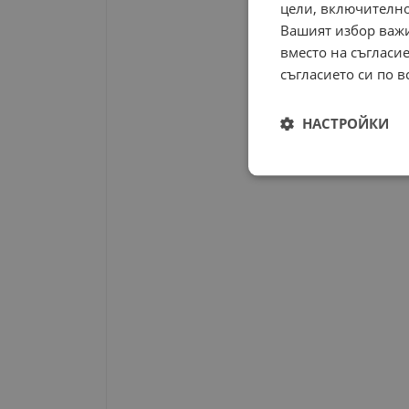
цели, включително
Вашият избор важи
вместо на съгласие
съгласието си по в
НАСТРОЙКИ
Строго
необходимо
Строго н
Строго необходимите б
на акаунта. Уебсайтът 
Име