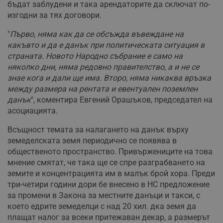
бъдат заблудени и така арендаторите да сключат по-
изгодни за тях договори.
"
Първо, няма как да се обсъжда въвеждане на
какъвто и да е данък при политическата ситуация в
страната. Новото Народно събрание е само на
няколко дни, няма редовно правителство, а и не се
знае кога и дали ще има. Второ, няма никаква връзка
между размера на рентата и евентуален поземлен
данък
", коментира Евгений Орашъков, председател на
асоциацията.
Всъщност темата за налагането на данък върху
земеделската земя периодично се появява в
общественото пространство. Привържениците на това
мнение смятат, че така ще се спре разграбването на
земите и концентрацията им в малък брой хора. Преди
три-четири години дори бе внесено в НС предложение
за промени в Закона за местните данъци и такси, с
което едрите земеделци с над 20 хил. дка земя да
плащат налог за всеки притежаван декар, а размерът