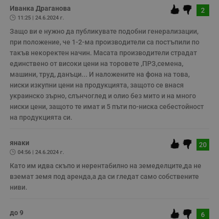
потребители.
Иванка Драганова
2
11:25 | 24.6.2024 г.
Некласифицирани
Защо ви е нужно да публикувате подобни генерализации, 
при положение, че 1-2-ма производители са постъпили по 
такъв некоректен начин. Масата производители страдат 
единствено от високи цени на торовете ,ПРЗ,семена, 
машини, труд, данъци... И наложените на фона на това, 
ниски изкупни цени на продукцията, защото се внася 
Строго необходимо
Ефективност
украинско зърно, слънчоглед и олио без мито и на много 
Таргетиране
Функционалност
ниски цени, защото те имат и 5 пъти по-ниска себестойност 
на продукцията си.
Некласифицирани
Строго необходимите бисквитки позволяват основната
янаки
функционалност на уебсайта, като потребителско
20
влизане и управление на акаунта. Уебсайтът не може да
04:56 | 24.6.2024 г.
се използва правилно без строго необходими
Като им идва скъпо и нерентабилно на земеделците,да не 
бисквитки.
вземат земя под аренда,а да си гледат само собствените 
Валиден
Име
Доставчик
/
Домейн
О
ниви.
до
__RequestVerificationToken
Сесия
Т
Microsoft
п
Corporation
до 9
6
ф
www.dunavmost.com