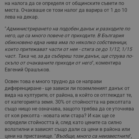
на налога да се определя от общинските съвети по
места. Очакваше се този налог да варира от 1 до 10
лева на декар.
"
Администрирането на подобен данък и разходите по
него, ще са много повече от приходите. В България
обикновено една нива има по няколко собственици,
които притежават части от нея - стига се до 1/12, 1/15
част. Така че, за да събереш този данък, ще струва по-
скъпо от очакваните приходи от него
", коментира
Евгений Орашъков.
Освен това е много трудно да се направи
диференциране - ще зависи ли поземленият данък от
вида на културите, от района, в който се отглеждат те,
от категорията земя. 30% от стойността на реколтата
също нищо не означава, защото трябва да се уточнява
от коя реколта - новата или стара? И как ще се
определи стойността ѝ, след като цените са силно
волатилни и зависят също дали са цени в района или
цени на пристанище. "
Въобще, много са неизвестните
",