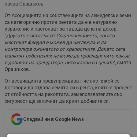
казва Орашъков.
От Асоциацията на собствениците на земеделски земи
са категорично против рентата да е в натурално
изражение и настояват за твърда цена на декар.
"
Другото е остатък от Средновековието, когато
местният феодал е можел да наглежда и да
контролира ожънатото от крепостните. Докато сега
малкият собственик не може да проследи нито какъв
е добивът на арендатора, нито какви са цените
", смята
Орашъков.
От асоциацията предупреждават, че ако някой се
договори да отдава земята си с рента, която е процент
от стойността на реколтата, земеползвателите със
сигурност ще започнат да крият добивите си.
Следвай ни в Google News
→