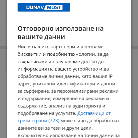
Предпочитани източници
→
Отговорно използване на
Изпращайте снимки и информация на
news@dunavmost.com
вашите данни
Ние и нашите партньори използваме
РЕКЛАМА
бисквитки и подобни технологии, за да
съхраняваме и получаваме достъп до
информация на вашето устройство и да
обработваме лични данни, като вашия IP
адрес, уникални идентификатори и данни
за сърфиране, за персонализирани реклами
и съдържание, измерване на реклами и
съдържание, анализ на аудиторията и
подобряване на услугите.
Доставчици от
трети страни (723)
може също да обработват
данните ви за тези и други цели,
включително използване на точни данни за