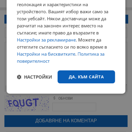
геолокация и характеристики на
устройството. Вашият избор важи само за
този уебсайт. Някои доставчици може да
Напиши коментар!
разчитат на законен интерес вместо на
съгласие; имате право да възразите в
Настройки за рекламиране
. Можете да
оттеглите съгласието си по всяко време в
Настройки на бисквитките
.
Политика за
поверителност
НАСТРОЙКИ
ДА, КЪМ САЙТА
Остават
2000
символа
Строго
Ефективност
необходимо
ОБНОВИ
Поради зачестилите злоупотреби в сайта, за да оставите анонимен
коментар или да гласувате изискваме да се идентифицирате с
google акаунт.
Натискайки на бутона "Вход с google" по-долу, коментарът ви ще
Таргетиране
Функционалност
бъде публикуван анонимно под псевдонима който сте попълнили
по-горе в полето "Твоето име". Никаква лична информация за вас
няма да бъде съхранявана при нас или показвана на други