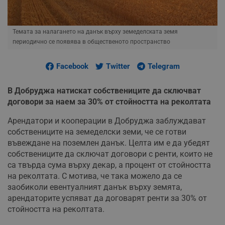
Темата за налагането на данък върху земеделската земя
периодично се появява в общественото пространство
Facebook
Twitter
Telegram
В Добруджа натискат собствениците да сключват
договори за наем за 30% от стойността на реколтата
Арендатори и кооперации в Добруджа заблуждават
собствениците на земеделски земи, че се готви
въвеждане на поземлен данък. Целта им е да убедят
собствениците да сключат договори с ренти, които не
са твърда сума върху декар, а процент от стойността
на реколтата. С мотива, че така можело да се
заобиколи евентуалният данък върху земята,
арендаторите успяват да договарят ренти за 30% от
стойността на реколтата.