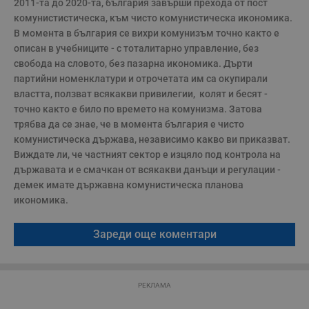
2011-та до 2020-та, българия завърши прехода от пост 
с
комунистистическа, към чисто комунистическа икономика. 
з
с
В момента в българия се вихри комунизъм точно както е 
п
о
описан в учебниците - с тоталитарно управление, без 
р
свобода на словото, без пазарна икономика. Дърти 
п
н
партийни номенклатури и отрочетата им са окупирали 
п
властта, ползват всякакви привилегии,  колят и бесят - 
к
ч
точно както е било по времето на комунизма. Затова 
п
трябва да се знае, че в момента българия е чисто 
с
б
комунистическа държава, независимо какво ви приказват. 
__cf_bm
29
Т
Виждате ли, че частният сектор е изцяло под контрола на 
Cloudflare Inc.
минути
с
.twitter.com
държавата и е смачкан от всякакви данъци и регулации - 
59
р
секунди
м
демек имате държавна комунистическа планова 
б
икономика.
о
у
п
о
Зареди още коментари
и
т
receive-cookie-deprecation
.hit.gemius.pl
1 година
Т
с
РЕКЛАМА
с
н