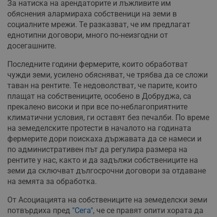
За натиска на арендаторите и лъжливите им
обяснения алармираха собственици на земи в
социалните мрежи. Те разказват, че им предлагат
еднотипни договори, много по-неизгодни от
досегашните.
Последните години фермерите, които обработват
чужди земи, усилено обясняват, че трябва да се сложи
таван на рентите. Те недоволстват, че парите, които
плащат на собствениците, особено в Добруджа, са
прекалено високи и при все по-неблагоприятните
климатични условия, ги оставят без печалби. По време
на земеделските протести в началото на годината
фермерите дори поискаха държавата да се намеси и
по административен път да регулира размера на
рентите у нас, както и да задължи собствениците на
земи да сключват дългосрочни договори за отдаване
на земята за обработка.
От Асоциацията на собствениците на земеделски земи
потвърдиха пред
"Сега"
, че се правят опити хората да