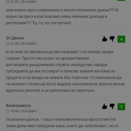
21:41 | 23.6.2024 г.
з
п
ама верно през комунизма е имало поземлен данък?!? И 
и
п
верно ли през капитализма няма никакви данъци и 
A
регулации?!? Тц, тц, ех тоя путин!)
т
е
д
н
От Далеч
4
п
21:28 | 23.6.2024 г.
с
у
И на мен се пробваха да ми направят тоя номер преди 
и
ф
години. Просто им казах че прекратяваме 
н
договорите,уведомявам служба земеделие заради 
м
Т
субсидиите да им ги спират и понеже земите ми бяха по 
и
п
средата и на входа на нивите бях поръчал 15 самосвала да 
у
ги насипят с камъни.Като видяха самосвалите знаети ли как 
з
б
вдигнаха рентите и си заплатиха за гяволъка.
VISITOR_PRIVACY_METADATA
5 месеца
Т
YouTube
4
с
.youtube.com
Капиталиста
седмици
с
5
с
19:45 | 23.6.2024 г.
п
и
Поземлен данък - това е комунистическа простотия! Не 
п
знам дали има събудени хора, които да забелязват, че от 
т
в