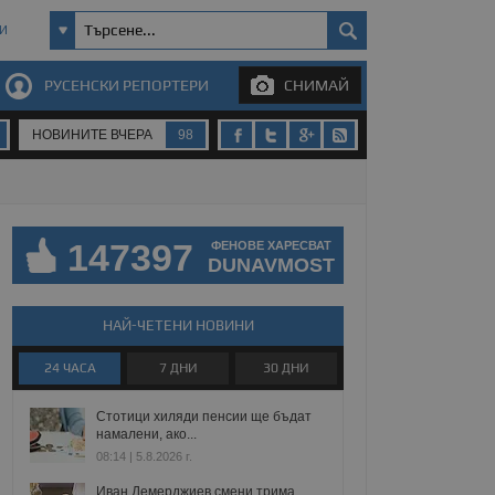
И
РУСЕНСКИ РЕПОРТЕРИ
СНИМАЙ
НОВИНИТЕ ВЧЕРА
98
147397
ФЕНОВЕ ХАРЕСВАТ
DUNAVMOST
НАЙ-ЧЕТЕНИ НОВИНИ
24 ЧАСА
7 ДНИ
30 ДНИ
Стотици хиляди пенсии ще бъдат
намалени, ако...
08:14 | 5.8.2026 г.
Иван Демерджиев смени трима