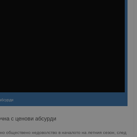
абсурди
очна с ценови абсурди
но обществено недоволство в началото на летния сезон, след