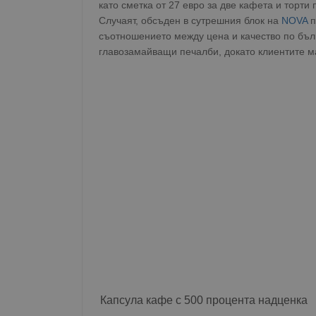
като сметка от 27 евро за две кафета и торти
Случаят, обсъден в сутрешния блок на
NOVA
п
съотношението между цена и качество по бъл
главозамайващи печалби, докато клиентите ма
Капсула кафе с 500 процента надценка