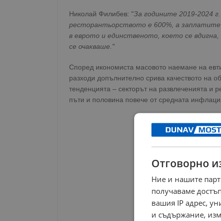
Николай Филибев: "
За годините 2019-2024 г
ресторантьорството е 600%, а заплатите и
в еврото и единственото, което се вдигна,
се очакваше."
Според икономиста масовото наемане на евтин
разходи допълнително срива качеството на о
тенденцията – секторът на развлеченията и р
пъти и половина повече от средната инфлация
Отговорно и
Ние и нашите парт
получаваме достъп
вашия IP адрес, у
и съдържание, изм