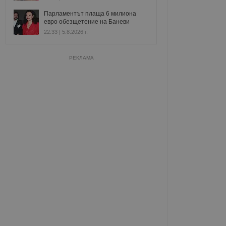
Парламентът плаща 6 милиона
евро обезщетение на Баневи
22:33 | 5.8.2026 г.
РЕКЛАМА