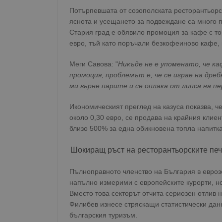
Потърпевшата от созополската ресторантьорс
яснота и усещането за подвеждане са много п
Стария град е обявило промоция за кафе с то
евро, тъй като поръчали безкофеиново кафе, 
Меги Савова: "
Никъде не е упоменато, че ка
промоция, проблемът е, че се играе на дре
ми върне парите и се оплака от липса на пе
Икономическият преглед на казуса показва, ч
около 0,30 евро, се продава на крайния клиен
близо 500% за една обикновена топла напитка
Шокиращ ръст на ресторантьорските пе
Пълноправното членство на България в еврозо
напълно измерими с европейските курорти, но
Вместо това секторът отчита сериозен отлив
Филибев изнесе стряскащи статистически данн
българския туризъм.