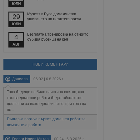
йният потребител може
ЮЛИ
 уебсайт.
Музеят в Русе домакинства
29
ушиването на гигантска рокля
ЮЛИ
Описание
Безплатна тренировка на открито
4
събира русенци на кея
ребителски
елското поведение и
АВГ
раници на сайта. Тя
яване на сайта. Тя
не на прегледи на
формация, която е
взаимодействат с
нкционалност в целия
прекарано на
редпочитанията на
НОВИ КОМЕНТАРИ
 сайтове; тя може
остта на социалните
тора на сайта.
използва новата или
Даниела
06:02 | 6.8.2026 г.
елски взаимодействия
нето и потребителския
Това бъдеще но било наистина светло, ако
рез събиране на данни
такива домашни роботи бъдат абсолютно
 помага за
достъпни за всяко домакинство, при това да
отребителите се
не...
тапите на тестване.
Българка поръча първия домашен робот за
тистически данни,
 броя на посещенията,
домакинска работа
 са били заредени.
елския опит.
Георги Илиев Митев
00:24 | 6.8.2026 г.