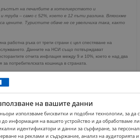
. ръстът на печалбите в хотелиерството и
 труда – само с 52%, което е 12 пъти разлика. Влязохме
 са цените. Туристите обаче не се увеличиха така, както
а работна ръка от трети страни с цел спестяване на
бслужването. Данните на НСИ също потвърждават
есторантите отчита инфлация между 9 и 10%, което е над два
 за потребителската кошница в страната.
РЕКЛАМА
зползване на вашите данни
ньори използваме бисквитки и подобни технологии, за да 
 до информация на вашето устройство и да обработваме ли
никални идентификатори и данни за сърфиране, за персона
ерване на реклами и съдържание, анализ на аудиторията и