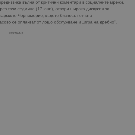
 предизвика вълна от критични коментари в социалните мрежи.
рез тази седмица (17 юни), отвори широка дискусия за
гарското Черноморие, където бизнесът отчита
сово се оплакват от лошо обслужване и „игра на дребно“.
РЕКЛАМА