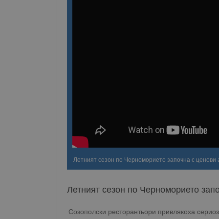
Летният сезон по Черноморието започна с ценови 
Летният сезон по Черноморието зап
Созополски ресторантьори привлякоха сериоз