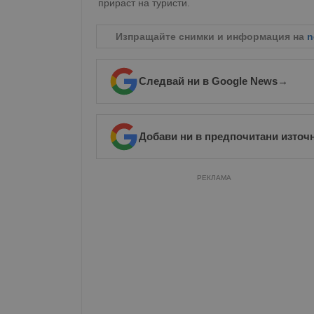
прираст на туристи.
Име
Изпращайте снимки и информация на
n
__RequestVerificationT
Следвай ни в Google News
→
VISITOR_PRIVACY_MET
Добави ни в предпочитани източ
РЕКЛАМА
__cf_bm
receive-cookie-depreca
ASP.NET_SessionId