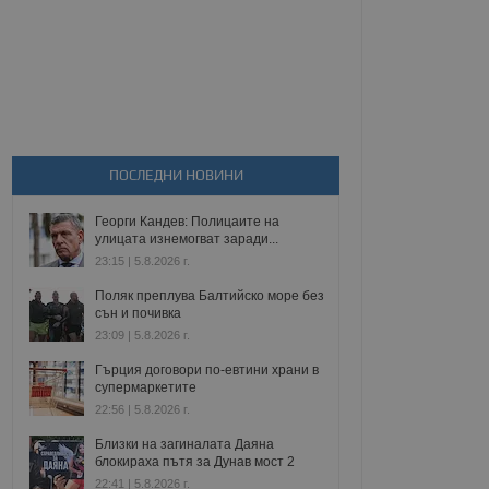
ПОСЛЕДНИ НОВИНИ
Георги Кандев: Полицаите на
улицата изнемогват заради...
23:15 | 5.8.2026 г.
Поляк преплува Балтийско море без
сън и почивка
23:09 | 5.8.2026 г.
Гърция договори по-евтини храни в
супермаркетите
22:56 | 5.8.2026 г.
Близки на загиналата Даяна
блокираха пътя за Дунав мост 2
22:41 | 5.8.2026 г.