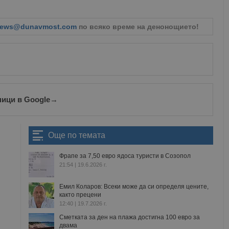
Валиден
Доставчик
/
Домейн
Описание
до
ews@dunavmost.com
по всяко време на денонощието!
oken
Сесия
Това е бисквитка против фалшифицира
Microsoft
приложения, изградени с помощта на
Corporation
технологии. Той е предназначен да 
www.dunavmost.com
публикуване на съдържание на уебсай
фалшифициране на искания между сай
информация за потребителя и се уни
на браузъра.
ADATA
5 месеца
Тази бисквитка се използва за съхран
YouTube
4
потребителя и избора на поверително
.youtube.com
ници в Google
→
седмици
взаимодействие със сайта. Той записв
на посетителя по отношение на разл
настройки за поверителност, като гар
предпочитания се спазват в бъдещите
Още по темата
29
Тази бисквитка се използва за разгр
Cloudflare Inc.
минути
и ботовете. Това е от полза за уебсайт
.twitter.com
59
валидни отчети за използването на те
Фрапе за 7,50 евро ядоса туристи в Созопол
секунди
21:54 | 19.6.2026 г.
tion
.hit.gemius.pl
1 година
Тази бисквитка се използва, за да се 
собственика на сайта за премахването
Емил Коларов: Всеки може да си определя цените,
получени от системата, осигуряване н
както прецени
адаптивност с развиващите се уеб ста
законодателство за поверителност.
12:40 | 19.7.2026 г.
Сметката за ден на плажа достигна 100 евро за
Сесия
Тази бисквитка се задава от Doublecli
Microsoft
информация за това как крайният по
двама
Corporation