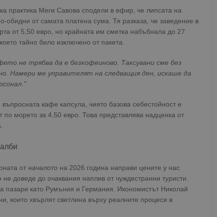
ка практика Меги Савова сподели в ефир, че липсата на
о-обидни от самата платена сума. Тя разказа, че заведение в
рта от 5,50 евро, но крайната им сметка набъбнала до 27
което тайно било изключено от пакета.
фето не трябва да е безкофеиново. Таксувани сме без
бно. Намери ме управителят на следващия ден, искаше да
рсонал."
е въпросната кафе капсула, чиято базова себестойност е
т по морето за 4,50 евро. Това представлява надценка от
.
чалби
ната от началото на 2026 година направи цените у нас
 не доведе до очаквания наплив от чуждестранни туристи.
 на пазари като Румъния и Германия. Икономистът Николай
и, които хвърлят светлина върху реалните процеси в