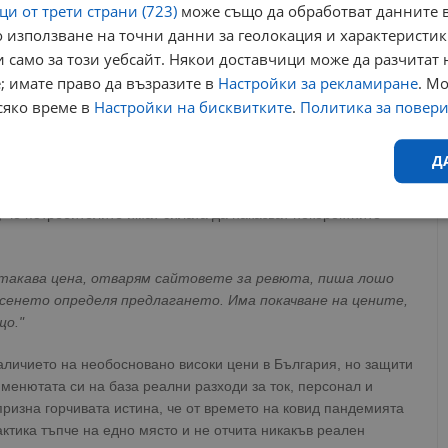
и от трети страни (723)
може също да обработват данните в
 използване на точни данни за геолокация и характеристик
 само за този уебсайт. Някои доставчици може да разчитат 
; имате право да възразите в
Настройки за рекламиране
. М
сяко време в
Настройки на бисквитките
.
Политика за повер
а
Д
изовават да не се генерализират единичните лоши примери по
л подобни практики. Експертът от Института за анализи и
, че потребителите имат силата да наказват некоректните
Ефективност
Таргетиране
Функционалност
Н
я такава цена, отварям сайтовете за ревюта, пиша лошо
рсенето определя предлагането. Има покачване на цените,
що."
аличието на необосновано високи цени в България, но защити
еобходимо
Ефективност
Таргетиране
Функционалност
Неклас
менютата си на база реални разходи за ток, персонал и
призна горчивата истина, че от времето на ковид пандемията
исквитки позволяват основната функционалност на уебсайта, като потребителско
ктика тъпче на едно място и не отчита никакъв реален
не може да се използва правилно без строго необходими бисквитки.