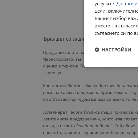
услугите.
Доставчиц
цели, включително
Вашият избор важи
вместо на съгласие
съгласието си по в
Браншът се защитава с пазарната логик
НАСТРОЙКИ
Представителите на туристическия бизнес пр
Черноморието, тъй като пазарът сам регулира
оценки в туризма Константин Занков отбеляза
Строго
търговци.
необходимо
Константин Занков: "
Ако седна някъде и вид
ревю, ставам и отивам на друго място. Тъ
но в българския туризъм има за всеки по не
Хотелиерът Георги Тръпков също призна за н
Строго н
легитимните предприемачи, които изчисляват 
стоки, а не като
"гледат небето"
. Той обаче 
Строго необходимите б
насам българският туристически бранш на пра
на акаунта. Уебсайтът 