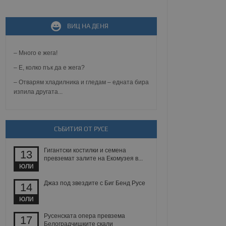
ВИЦ НА ДЕНЯ
не, зададена от уеб
 ASP.NET MVC
спре неразрешеното
т, известно като
– Много е жега!
тове. Той не съдържа
щожава при затваряне
– Е, колко пък да е жега?
– Отварям хладилника и гледам – едната бира
ение на съгласието на
изпила другата...
ст за тяхното
а данни за съгласието
ични политики и
антира, че техните
 сесии.
СЪБИТИЯ ОТ РУСЕ
аничаване между хората
а, за да се правят
Гигантски костилки и семена
хния уебсайт.
13
превземат залите на Екомузея в...
ЮЛИ
сигнализира на
 на бисквитките,
Джаз под звездите с Биг Бенд Русе
14
а съответствие и
ндарти и
ЮЛИ
ck и предоставя
Русенската опера превзема
17
требител използва
Белоградчишките скали