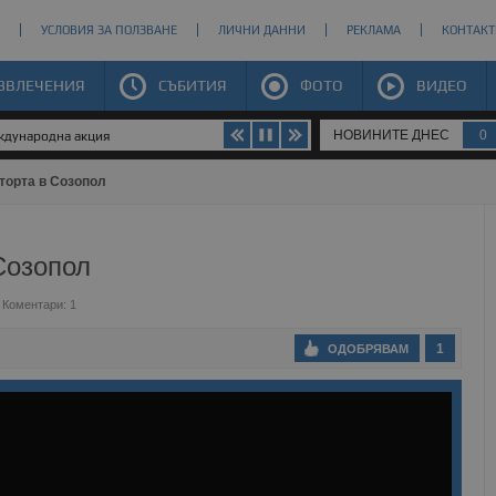
УСЛОВИЯ ЗА ПОЛЗВАНЕ
ЛИЧНИ ДАННИ
РЕКЛАМА
КОНТАКТ
ЗВЛЕЧЕНИЯ
СЪБИТИЯ
ФОТО
ВИДЕО
НОВИНИТЕ ДНЕС
0
а домакинска работа
 торта в Созопол
Созопол
Коментари: 1
1
ОДОБРЯВАМ