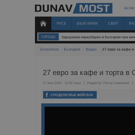
ЗА НАС
РУСЕ
БЪЛГАРИЯ
СВЯТ
РА
ГОРЕЩО
Българка поръча първия домашен робот з
Dunavmost
/
България
/
Видео
/
27 евро за кафе и
27 евро за кафе и торта в 
17 юни 2026 - 10:02 часа
Редактор:
Петър Симеонов
СПОДЕЛИ ВЪВ ФЕЙСБУК