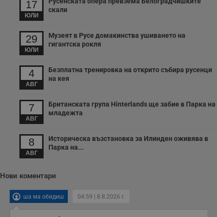
Русенската опера превзема Белоградчишките
17
и
скали
п
ЮЛИ
т
в
с
Музеят в Русе домакинства ушиването на
29
з
гигантска рокля
с
ЮЛИ
п
о
р
Безплатна тренировка на открито събира русенци
4
п
на кея
н
АВГ
п
к
ч
Британската група Hinterlands ще забие в Парка на
7
п
младежта
с
АВГ
б
__cf_bm
29
Т
Cloudflare Inc.
Историческа възстановка за Илинден оживява в
8
минути
с
.twitter.com
Парка на...
59
р
АВГ
секунди
м
б
о
у
Нови коментари
п
о
и
ша ма обидиш
04:59 | 8.8.2026 г.
т
receive-cookie-deprecation
.hit.gemius.pl
1 година
Т