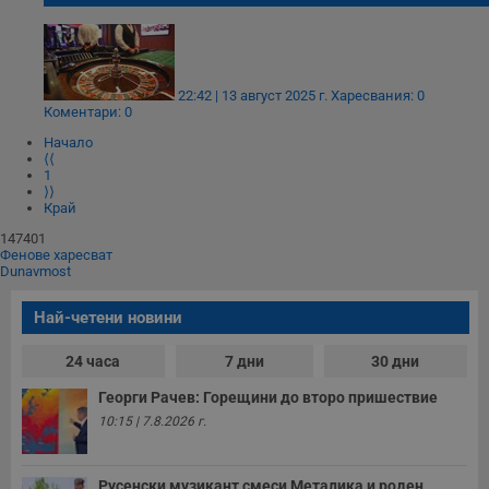
22:42 | 13 август 2025 г.
Харесвания: 0
Коментари: 0
Начало
⟨⟨
1
⟩⟩
Край
147401
Фенове харесват
Dunavmost
Най-четени новини
24 часа
7 дни
30 дни
Георги Рачев: Горещини до второ пришествие
10:15 | 7.8.2026 г.
Русенски музикант смеси Металика и роден