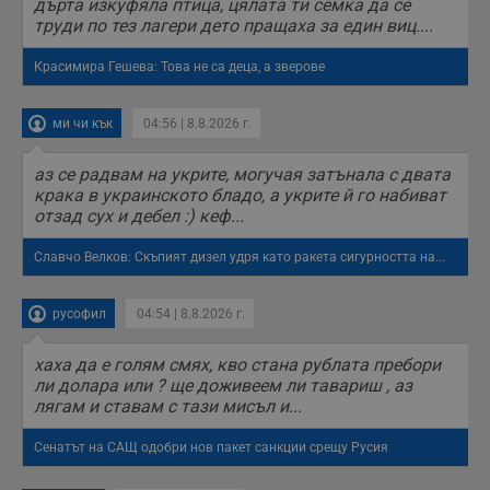
дърта изкуфяла птица, цялата ти семка да се
с
труди по тез лагери дето пращаха за един виц....
с
н
н
Красимира Гешева: Това не са деца, а зверове
п
б
п
с
ми чи кък
04:56 | 8.8.2026 г.
о
с
а
аз се радвам на укрите, могучая затънала с двата
р
крака в украинското бладо, а укрите й го набиват
у
з
отзад сух и дебел :) кеф...
з
п
Славчо Велков: Скъпият дизел удря като ракета сигурността на...
ASP.NET_SessionId
Сесия
Т
Microsoft
с
Corporation
D
www.dunavmost.com
русофил
04:54 | 8.8.2026 г.
п
и
т
хаха да е голям смях, кво стана рублата пребори
к
п
ли долара или ? ще доживеем ли тавариш , аз
и
лягам и ставам с тази мисъл и...
у
р
к
Сенатът на САЩ одобри нов пакет санкции срещу Русия
п
д
д