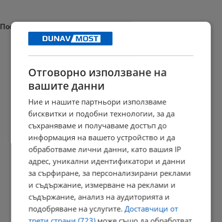
Последни новини
Отговорно използване на
Наталия Ефремова: Минималната заплата няма да е 620 евро
вашите данни
21:03 | 7.8.2026 г.
Ние и нашите партньори използваме
бисквитки и подобни технологии, за да
съхраняваме и получаваме достъп до
Сенатът на САЩ одобри нов пакет санкции срещу Русия
информация на вашето устройство и да
обработваме лични данни, като вашия IP
20:57 | 7.8.2026 г.
адрес, уникални идентификатори и данни
за сърфиране, за персонализирани реклами
и съдържание, измерване на реклами и
Парковете с батерии превърнаха България в енергиен лидер
съдържание, анализ на аудиторията и
подобряване на услугите.
Доставчици от
20:54 | 7.8.2026 г.
трети страни (723)
може също да обработват