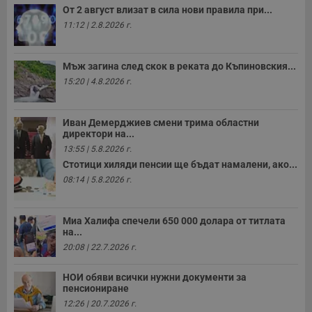
От 2 август влизат в сила нови правила при...
11:12 | 2.8.2026 г.
Мъж загина след скок в реката до Къпиновския...
15:20 | 4.8.2026 г.
Иван Демерджиев смени трима областни
директори на...
13:55 | 5.8.2026 г.
Стотици хиляди пенсии ще бъдат намалени, ако...
08:14 | 5.8.2026 г.
Миа Халифа спечели 650 000 долара от титлата
на...
20:08 | 22.7.2026 г.
НОИ обяви всички нужни документи за
пенсиониране
12:26 | 20.7.2026 г.