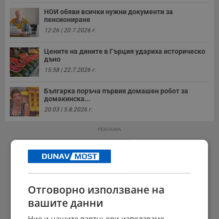
НОИ обяви всички нужни документи за
пенсиониране
12:26 | 20.7.2026 г.
Цените на дините в Гърция удариха историческо
дъно
15:58 | 22.7.2026 г.
Българка поръча първия домашен робот за
домакинска...
20:03 | 5.8.2026 г.
РЕКЛАМА
Отговорно използване на
вашите данни
Ние и нашите партньори използваме