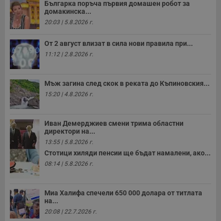
Българка поръча първия домашен робот за
домакинска...
20:03 | 5.8.2026 г.
От 2 август влизат в сила нови правила при...
11:12 | 2.8.2026 г.
Мъж загина след скок в реката до Къпиновския...
15:20 | 4.8.2026 г.
Иван Демерджиев смени трима областни
директори на...
13:55 | 5.8.2026 г.
Стотици хиляди пенсии ще бъдат намалени, ако...
08:14 | 5.8.2026 г.
Миа Халифа спечели 650 000 долара от титлата
на...
20:08 | 22.7.2026 г.