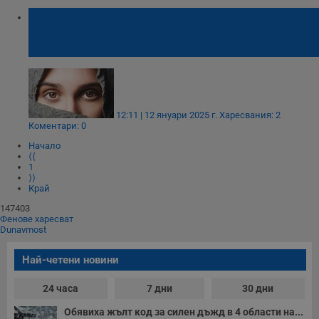
Талибаните в Афганистан не участваха в
международната конференция за правата
на момичетата в образованието
12:11 | 12 януари 2025 г.
Харесвания: 2
Коментари: 0
Начало
⟨⟨
1
⟩⟩
Край
147403
Фенове харесват
Dunavmost
Най-четени новини
24 часа
7 дни
30 дни
Обявиха жълт код за силен дъжд в 4 области на...