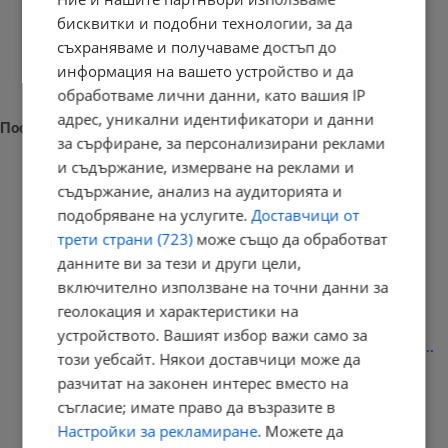
бисквитки и подобни технологии, за да
съхраняваме и получаваме достъп до
информация на вашето устройство и да
обработваме лични данни, като вашия IP
адрес, уникални идентификатори и данни
Последни новини
за сърфиране, за персонализирани реклами
и съдържание, измерване на реклами и
съдържание, анализ на аудиторията и
подобряване на услугите.
Доставчици от
Нивото на Дунав при Русе регистрира застой
трети страни (723)
може също да обработват
данните ви за тези и други цели,
09:20 | 9.8.2026 г.
включително използване на точни данни за
геолокация и характеристики на
устройството. Вашият избор важи само за
Емануел Луканов: Има в нашия отбор някакъв лимит, който не...
този уебсайт. Някои доставчици може да
09:12 | 9.8.2026 г.
разчитат на законен интерес вместо на
съгласие; имате право да възразите в
Настройки за рекламиране
. Можете да