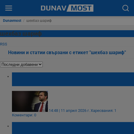
Dunavmost
/
шехбаз шариф
шехбаз шариф
RSS
Новини и статии свързани с етикет "шехбаз шариф"
Джей Ди Ванс разговаря с премиера на
Пакистан
14:48 | 11 април 2026 г.
Харесвания: 1
Коментари: 0
САЩ и Иран преговарят при закрити врата
в Пакистан