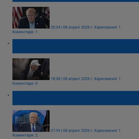
20:34 | 08 април 2026 г.
Харесвания: 1
Коментари: 1
Доналд Тръмп: Ливан не е част от
примирието с Иран
18:38 | 08 април 2026 г.
Харесвания: 1
Коментари: 0
Доналд Тръмп обяви двуседмично
примирие с Иран
07:09 | 08 април 2026 г.
Харесвания: 1
Коментари: 2