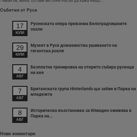
ч
- Аман бе, жена. Остави ме поне насън да кажа нещо...
п
с
Събития от Русе
б
__cf_bm
29
Т
Cloudflare Inc.
Русенската опера превзема Белоградчишките
17
минути
с
.twitter.com
скали
59
р
ЮЛИ
секунди
м
б
о
Музеят в Русе домакинства ушиването на
29
у
гигантска рокля
п
ЮЛИ
о
и
т
Безплатна тренировка на открито събира русенци
4
на кея
receive-cookie-deprecation
.hit.gemius.pl
1 година
Т
АВГ
с
с
н
Британската група Hinterlands ще забие в Парка на
7
н
младежта
п
АВГ
б
п
с
Историческа възстановка за Илинден оживява в
8
о
Парка на...
с
АВГ
а
р
у
Нови коментари
з