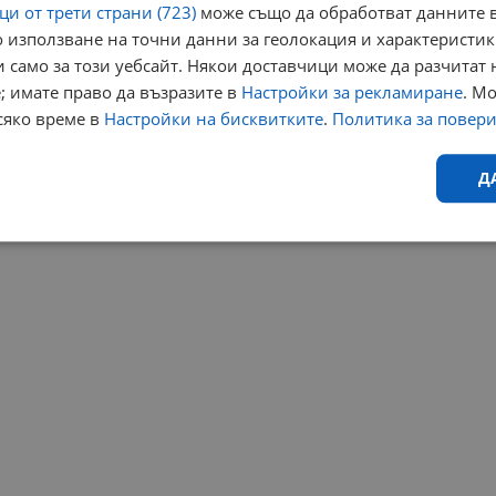
и от трети страни (723)
може също да обработват данните в
 използване на точни данни за геолокация и характеристик
 само за този уебсайт. Някои доставчици може да разчитат 
; имате право да възразите в
Настройки за рекламиране
. М
сяко време в
Настройки на бисквитките
.
Политика за повер
Д
Ефективност
Таргетиране
Функционалност
Н
еобходимо
Ефективност
Таргетиране
Функционалност
Неклас
исквитки позволяват основната функционалност на уебсайта, като потребителско
не може да се използва правилно без строго необходими бисквитки.