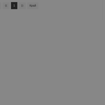
⟨⟨
1
⟩⟩
Край