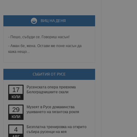
не, зададена от уеб
ВИЦ НА ДЕНЯ
 ASP.NET MVC
спре неразрешеното
т, известно като
тове. Той не съдържа
- Пешо, събуди се. Говориш насън!
щожава при затваряне
- Аман бе, жена. Остави ме поне насън да
кажа нещо...
ение на съгласието на
ст за тяхното
а данни за съгласието
ични политики и
антира, че техните
 сесии.
СЪБИТИЯ ОТ РУСЕ
аничаване между хората
а, за да се правят
Русенската опера превзема
17
хния уебсайт.
Белоградчишките скали
ЮЛИ
сигнализира на
Музеят в Русе домакинства
29
 на бисквитките,
ушиването на гигантска рокля
а съответствие и
ЮЛИ
ндарти и
Безплатна тренировка на открито
4
ck и предоставя
събира русенци на кея
требител използва
АВГ