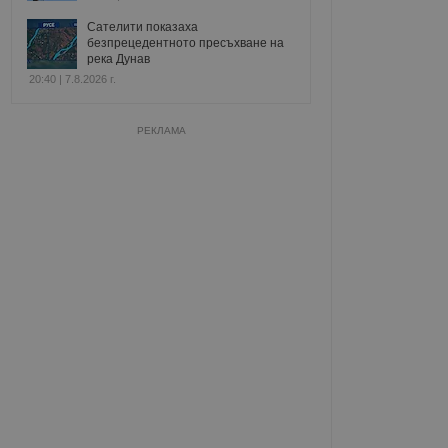
Сателити показаха
безпрецедентното пресъхване на
река Дунав
20:40 | 7.8.2026 г.
РЕКЛАМА