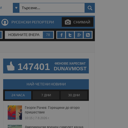
И
РУСЕНСКИ РЕПОРТЕРИ
СНИМАЙ
НОВИНИТЕ ВЧЕРА
78
147401
ФЕНОВЕ ХАРЕСВАТ
DUNAVMOST
НАЙ-ЧЕТЕНИ НОВИНИ
24 ЧАСА
7 ДНИ
30 ДНИ
Георги Рачев: Горещини до второ
пришествие
10:15 | 7.8.2026 г.
Американски военен самолет кацна