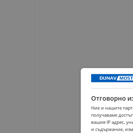
Отговорно и
Ние и нашите парт
получаваме достъп
вашия IP адрес, у
и съдържание, изм