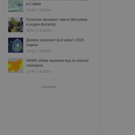
в София
15:09 | 7.8.2026 г.
Русенски музикант смеси Металика
и роден фолклор
09:32 | 7.8.2026 г.
Дневен хороскоп за 8 август 2026
година
15:31 | 7.8.2026 г.
НИМХ обяви оранжев код за опасни
горещини
13:46 | 7.8.2026 г.
РЕКЛАМА