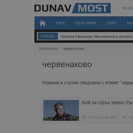
ЗА НАС
РУСЕ
БЪЛГАРИЯ
СВЯТ
РА
ГОРЕЩО
Наталия Ефремова: Минималната заплата н
Dunavmost
/
червенаково
червенаково
Новини и статии свързани с етикет "чер
Бой за стрък трева: Ра
08:27 | 12 май 2022 г.
Ха