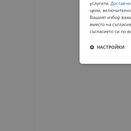
услугите.
Доставчиц
цели, включително
Вашият избор важи
вместо на съгласие
съгласието си по в
НАСТРОЙКИ
Строго
необходимо
Строго н
Строго необходимите б
на акаунта. Уебсайтът 