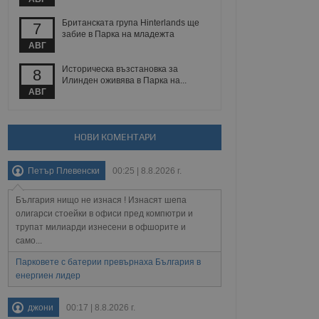
йният потребител може
 уебсайт.
Британската група Hinterlands ще
7
забие в Парка на младежта
АВГ
Описание
Историческа възстановка за
8
Илинден оживява в Парка на...
АВГ
ребителски
елското поведение и
раници на сайта. Тя
яване на сайта. Тя
не на прегледи на
формация, която е
взаимодействат с
нкционалност в целия
прекарано на
НОВИ КОМЕНТАРИ
редпочитанията на
 сайтове; тя може
остта на социалните
тора на сайта.
използва новата или
Петър Плевенски
00:25 | 8.8.2026 г.
елски взаимодействия
нето и потребителския
България нищо не изнася ! Изнасят шепа
олигарси стоейки в офиси пред компютри и
рез събиране на данни
трупат милиарди изнесени в офшорите и
 помага за
само...
отребителите се
тапите на тестване.
Парковете с батерии превърнаха България в
тистически данни,
енергиен лидер
 броя на посещенията,
 са били заредени.
елския опит.
джони
00:17 | 8.8.2026 г.