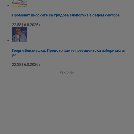
ангажираност на
уебсайта за
подобряване на
Променят вноските за трудова злополука в седем сектора
обслужването и
потребителския
опит.
22:58 | 6.8.2026 г.
Gtest
1
Тази бисквитка се
Gemius
седмица
използва за A/B
.hit.gemius.pl
тестване на
уебсайта чрез
събиране на
Георги Близнашки: Предстоящите президентски избори могат
данни за
да...
поведението и
взаимодействието
22:38 | 6.8.2026 г.
на посетителите.
Той помага за
РЕКЛАМА
подобряване на
потребителския
опит, като
разбира как
потребителите се
ангажират с
различни
елементи на
уебсайта по
време на етапите
на тестване.
Gdyn
1 година
Тази бисквитка се
Gemius
използва за
.hit.gemius.pl
събиране на