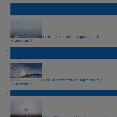
Мръсен въздух: Русе е сред градовете от
"червената зона" в Европа
14:46 | 19 юни 2021 г.
Харесвания: 5
Коментари: 0
В Антарктида откриха частици от метеор,
експлодирал преди 450 000 години
12:00 | 03 април 2021 г.
Харесвания: 2
Коментари: 0
Мръсен въздух в Русе