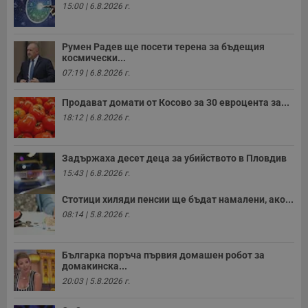
и
15:00 | 6.8.2026 г.
ф
н
м
Т
Румен Радев ще посети терена за бъдещия
и
космически...
п
у
07:19 | 6.8.2026 г.
з
б
Продават домати от Косово за 30 евроцента за...
VISITOR_PRIVACY_METADATA
5 месеца
Т
YouTube
18:12 | 6.8.2026 г.
4
с
.youtube.com
седмици
с
с
п
Задържаха десет деца за убийството в Пловдив
и
п
15:43 | 6.8.2026 г.
т
в
с
Стотици хиляди пенсии ще бъдат намалени, ако...
з
08:14 | 5.8.2026 г.
с
п
о
р
Българка поръча първия домашен робот за
п
н
домакинска...
п
20:03 | 5.8.2026 г.
к
ч
п