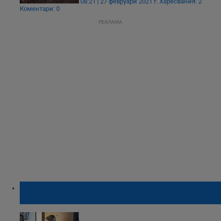
08:21 | 27 февруари 2021 г.
Харесвания: 2
Коментари: 0
РЕКЛАМА
Ако не прилягат добре към лицето,
маските не са ефикасни