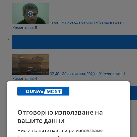
10:40 | 31 октомври 2020 г.
Харесвания: 0
Коментари: 5
Висока концентрация на фини прахови
частици в Русе
07:40 | 30 октомври 2020 г.
Харесвания: 1
Коментари: 4
Русенци дишат опасно вреден въздух
днес
Отговорно използване на
вашите данни
08:40 | 25 октомври 2020 г.
Харесвания: 2
Коментари: 12
Ние и нашите партньори използваме