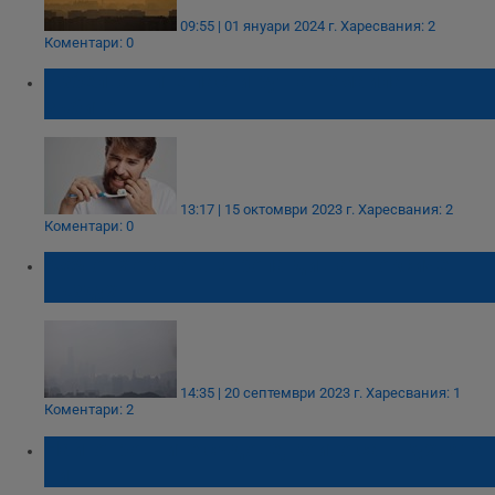
09:55 | 01 януари 2024 г.
Харесвания: 2
Коментари: 0
Избелващите пасти рушат емайла на
зъбите
13:17 | 15 октомври 2023 г.
Харесвания: 2
Коментари: 0
98% от хората в Европа дишат токсичен
въздух
14:35 | 20 септември 2023 г.
Харесвания: 1
Коментари: 2
Най-отровните съдове, които са в кухнята
ни