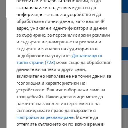
бисквитки и подобни технологии, за да
Как работи PCR тестът? Мистиката на
съхраняваме и получаваме достъп до
COVID-19
информация на вашето устройство и да
обработваме лични данни, като вашия IP
адрес, уникални идентификатори и данни
за сърфиране, за персонализирани реклами
13:53 | 22 октомври 2020 г.
Харесвания: 0
Коментари: 0
и съдържание, измерване на реклами и
съдържание, анализ на аудиторията и
Тестовете на новите станции за въздуха
подобряване на услугите.
Доставчици от
започнаха, ще заработят до дни
трети страни (723)
може също да обработват
данните ви за тези и други цели,
включително използване на точни данни за
геолокация и характеристики на
12:33 | 18 септември 2020 г.
Харесвания: 0
Коментари: 1
устройството. Вашият избор важи само за
този уебсайт. Някои доставчици може да
Децата до 5 г. носят до сто пъти повече
разчитат на законен интерес вместо на
вирусен товар на COVID-19 от възрастните
съгласие; имате право да възразите в
Настройки за рекламиране
. Можете да
оттеглите съгласието си по всяко време в