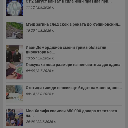
От 2 август влизат в сила нови правила при...
с
б
11:12 | 2.8.2026 г.
__cf_bm
29
Т
Cloudflare Inc.
минути
с
.twitter.com
59
р
Мъж загина след скок в реката до Къпиновския...
секунди
м
б
15:20 | 4.8.2026 г.
о
у
п
о
Иван Демерджиев смени трима областни
и
директори на...
т
13:55 | 5.8.2026 г.
receive-cookie-deprecation
.hit.gemius.pl
1 година
Т
Гласуваха нови размери на пенсиите за догодина
с
с
09:55 | 8.7.2026 г.
н
н
п
б
Стотици хиляди пенсии ще бъдат намалени, ако...
п
08:14 | 5.8.2026 г.
с
о
с
а
р
Миа Халифа спечели 650 000 долара от титлата
у
на...
з
20:08 | 22.7.2026 г.
з
п