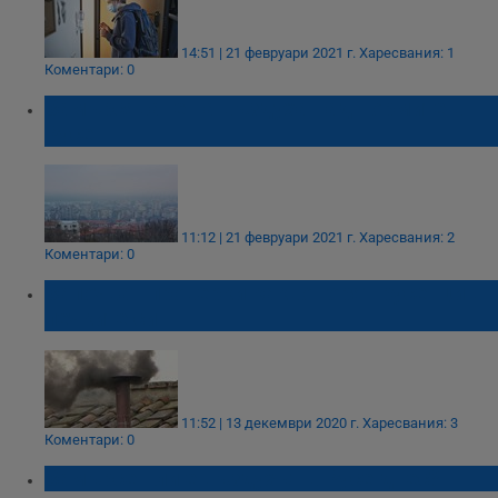
14:51 | 21 февруари 2021 г.
Харесвания: 1
Коментари: 0
Замърсяване на въздуха над нормите в
Русе
11:12 | 21 февруари 2021 г.
Харесвания: 2
Коментари: 0
Започват проверки какво горят русенци в
печките си
11:52 | 13 декември 2020 г.
Харесвания: 3
Коментари: 0
Замърсен ли е въздухът в Русе днес?