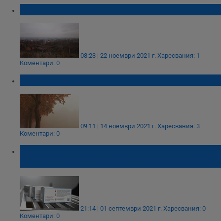
Мръсен въздух тази сутрин в Русе
08:23 | 22 ноември 2021 г.
Харесвания: 1
Коментари: 0
Въздухът в Русе е замърсен над нормите
09:11 | 14 ноември 2021 г.
Харесвания: 3
Коментари: 0
Откриха частици неръждаема стомана в
шишенца ваксини на „Модерна”
21:14 | 01 септември 2021 г.
Харесвания: 0
Коментари: 0