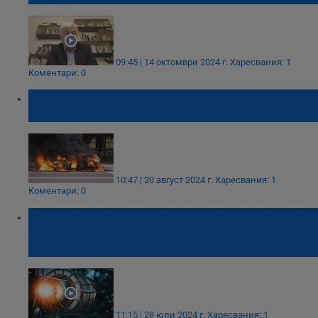
09:45 | 14 октомври 2024 г.
Харесвания: 1
Коментари: 0
Кола с русенска регистрация изгоря в село
Струйно
10:47 | 20 август 2024 г.
Харесвания: 1
Коментари: 0
Европа и Китай водят битка кой ще
построи новия ускорител за елементарни
частици
11:15 | 28 юли 2024 г.
Харесвания: 1