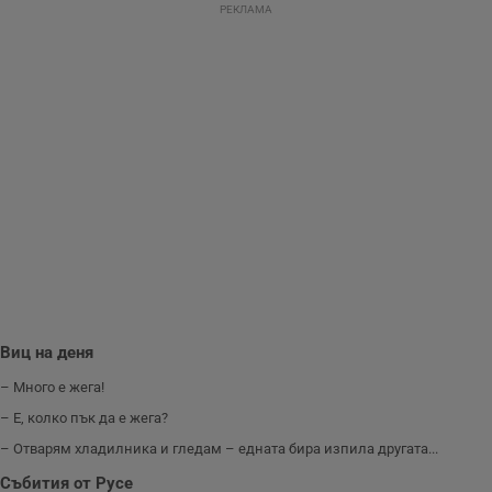
направят
РЕКЛАМА
рекламните
съобщения по-
важни за
потребителя.
Виц на деня
– Много е жега!
– Е, колко пък да е жега?
– Отварям хладилника и гледам – едната бира изпила другата...
Събития от Русе