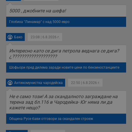
5000 , джобните на шефа!
Глобиха "Линамар" с над 5000 евро
Бако
23:08 | 6.8.2026 г.
Интересно като се дига петрола веднага се дига?
¿???????????????????
Шофьори пред дилема заради новите цени по бензиностанциите
Антикомунистка чародейска
22:50 | 6.8.2026 г.
Не е само този! А за скандалното заграждане на
терена зад бл.116 в Чародейка- Юг няма ли да
кажете нещо?
Община Русе бави отговори за скандален строеж