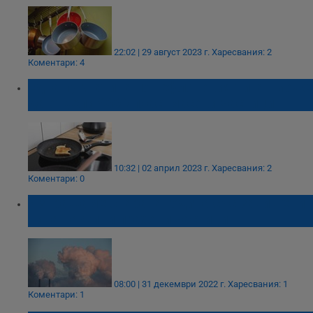
22:02 | 29 август 2023 г.
Харесвания: 2
Коментари: 4
Една пукнатина по тефлоновия тиган може
да отдели 9000 пластмасови частици
10:32 | 02 април 2023 г.
Харесвания: 2
Коментари: 0
Изпращаме старата година със завишени
нива на фини прахови частици
08:00 | 31 декември 2022 г.
Харесвания: 1
Коментари: 1