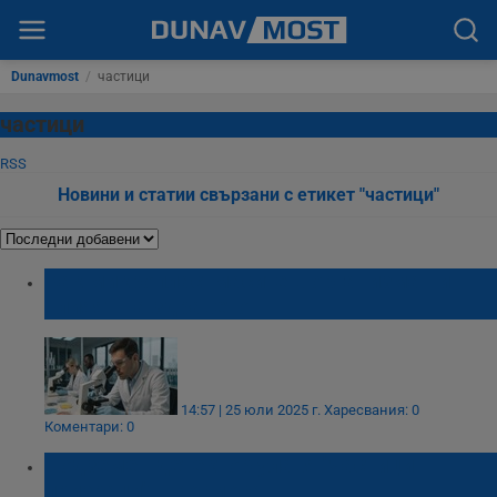
Dunavmost
/
частици
частици
RSS
Новини и статии свързани с етикет "частици"
Как микропластмасите в организма ни
влияят на здравето
14:57 | 25 юли 2025 г.
Харесвания: 0
Коментари: 0
Подземен детектор улавя "частици-
призраци" в Космоса