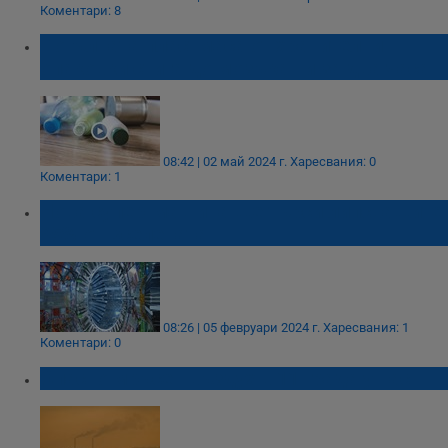
Коментари: 8
Погълната пластмаса от хранителни
опаковки стига до мозъка ни за два часа
08:42 | 02 май 2024 г.
Харесвания: 0
Коментари: 1
Нова супер-машина ще търси липсващите
95% от Вселената
08:26 | 05 февруари 2024 г.
Харесвания: 1
Коментари: 0
Опасно мръсен въздух в 11 града у нас