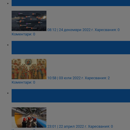
Замърсяване на въздуха в цяла България
08:12 | 24 декември 2022 г.
Харесвания: 0
Коментари: 0
Днес отбелязваме най-новия църковен
празник
10:58 | 03 юли 2022 г.
Харесвания: 2
Коментари: 0
ЦЕРН възобнови работата на Големия
адронен колайдер
23:01 | 22 април 2022 г.
Харесвания: 0