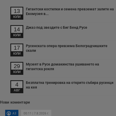
Гигантски костилки и семена превземат залите на
13
Екомузея в...
ЮЛИ
Джаз под звездите с Биг Бенд Русе
14
ЮЛИ
Русенската опера превзема Белоградчишките
17
скали
ЮЛИ
Музеят в Русе домакинства ушиването на
29
гигантска рокля
ЮЛИ
Безплатна тренировка на открито събира русенци
4
на кея
АВГ
Нови коментари
A3
00:11 | 7.8.2026 г.