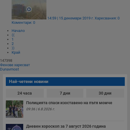
Строго необходимо
Ефективност
Таргетиране
Функционалност
14:59 | 15 декември 2019 г.
Харесвания: 0
Некласифицирани
Коментари: 0
Строго необходимите бисквитки позволяват основната
Начало
⟨⟨
функционалност на уебсайта, като потребителско
1
влизане и управление на акаунта. Уебсайтът не може да
2
се използва правилно без строго необходими
⟩⟩
бисквитки.
Край
Валиден
Име
Доставчик
/
Домейн
О
147398
до
Фенове харесват
Dunavmost
__RequestVerificationToken
Сесия
Т
Microsoft
п
Corporation
ф
www.dunavmost.com
Най-четени новини
з
п
и
24 часа
7 дни
30 дни
п
A
Полицията спаси изоставено на пътя момче
т
е
09:36 | 6.8.2026 г.
д
н
п
с
Дневен хороскоп за 7 август 2026 година
у