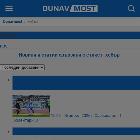
Dunavmost
/
хебър
хебър
RSS
Новини и статии свързани с етикет "хебър"
Габровски арбитър разгневи
ръководството на Дунав
15:26 | 05 април 2026 г.
Харесвания: 1
Коментари: 0
"Дунав" може да домакинства в Румъния