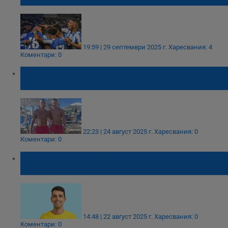
19:59 | 29 септември 2025 г.
Харесвания: 4
Коментари: 0
Атанас Ставрев помогна за спасяването на
удавник в Свети Влас
22:23 | 24 август 2025 г.
Харесвания: 0
Коментари: 0
Александър Кордев ще е истинска "стена"
за противниците на Дунав
14:48 | 22 август 2025 г.
Харесвания: 0
Коментари: 0