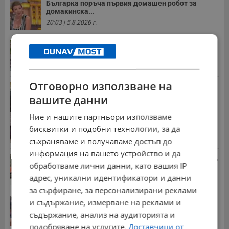
Българка поръча първия домашен робот за
домакинска...
20:03 | 5.8.2026 г.
Мъж загина след скок в реката до Къпиновския...
15:20 | 4.8.2026 г.
Отговорно използване на
Иван Демерджиев смени трима областни
директори на...
вашите данни
13:55 | 5.8.2026 г.
Ние и нашите партньори използваме
Гласуваха нови размери на пенсиите за догодина
бисквитки и подобни технологии, за да
09:55 | 8.7.2026 г.
съхраняваме и получаваме достъп до
информация на вашето устройство и да
Стотици хиляди пенсии ще бъдат намалени, ако...
обработваме лични данни, като вашия IP
08:14 | 5.8.2026 г.
адрес, уникални идентификатори и данни
за сърфиране, за персонализирани реклами
Миа Халифа спечели 650 000 долара от титлата
и съдържание, измерване на реклами и
на...
съдържание, анализ на аудиторията и
20:08 | 22.7.2026 г.
подобряване на услугите.
Доставчици от