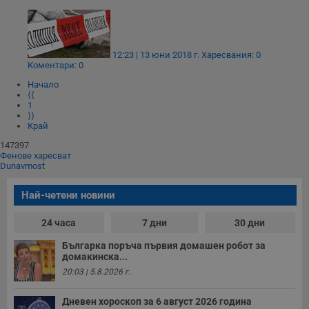
12:23 | 13 юни 2018 г.
Харесвания: 0
Коментари: 0
Начало
⟨⟨
1
⟩⟩
Край
147397
Фенове харесват
Dunavmost
Най-четени новини
24 часа
7 дни
30 дни
Българка поръча първия домашен робот за
домакинска...
20:03 | 5.8.2026 г.
Дневен хороскоп за 6 август 2026 година