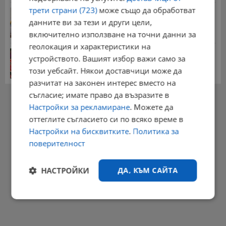
трети страни (723)
може също да обработват
НОИ обяви всички нужни документи за
пенсиониране
данните ви за тези и други цели,
12:26 | 20.7.2026 г.
включително използване на точни данни за
геолокация и характеристики на
Цените на дините в Гърция удариха историческо
устройството. Вашият избор важи само за
дъно
този уебсайт. Някои доставчици може да
15:58 | 22.7.2026 г.
разчитат на законен интерес вместо на
РЕКЛАМА
съгласие; имате право да възразите в
Настройки за рекламиране
. Можете да
оттеглите съгласието си по всяко време в
Настройки на бисквитките
.
Политика за
поверителност
НАСТРОЙКИ
ДА, КЪМ САЙТА
Строго
Ефективност
необходимо