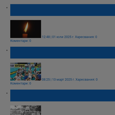
Футболистът Валентин Карагьозов почина
след катастрофа в Турция
12:48 | 01 юли 2025 г.
Харесвания: 0
Коментари: 0
„Дунав" - Русе спечелиха ценна победа
над „Хебър"
08:25 | 13 март 2025 г.
Харесвания: 0
Коментари: 0
Почина Лазар Димитров - легендарен
капитан на "Хебър"