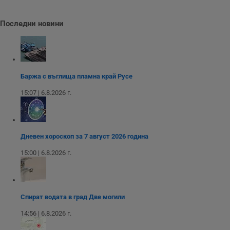
Таргетиране
Функционалност
Последни новини
Некласифицирани
Баржа с въглища пламна край Русе
15:07 | 6.8.2026 г.
Строго необходимо
Ефективност
Дневен хороскоп за 7 август 2026 година
Таргетиране
Функционалност
15:00 | 6.8.2026 г.
Некласифицирани
Строго необходимите бисквитки позволяват основната
функционалност на уебсайта, като потребителско
Спират водата в град Две могили
влизане и управление на акаунта. Уебсайтът не може да
се използва правилно без строго необходими
14:56 | 6.8.2026 г.
бисквитки.