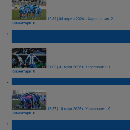
12:39 | 04 април 2026 г.
Харесвания: 2
Коментари: 0
"Дунав" пусна в продажба билетите за
дербито с "Хебър"
21:02 | 31 март 2026 г.
Харесвания: 1
Коментари: 0
"Дунав" обяви датите за три възлови мача
16:37 | 18 март 2026 г.
Харесвания: 0
Коментари: 0
"Дунав" оглави Втора лига след победа над
"Хебър"