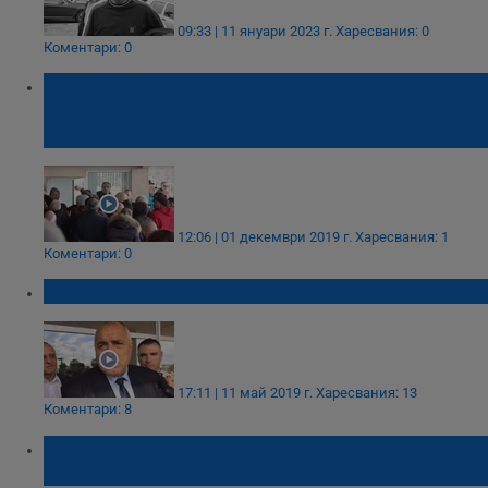
09:33 | 11 януари 2023 г.
Харесвания: 0
Коментари: 0
4 души са задържани след
безпрецедентно сбиване на столичен
стадион
12:06 | 01 декември 2019 г.
Харесвания: 1
Коментари: 0
Какво каза Бойко Борисов в Русе?
17:11 | 11 май 2019 г.
Харесвания: 13
Коментари: 8
Бивш футболист скочи от 8-я етаж на
жилищен блок