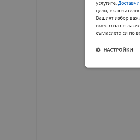
услугите.
Доставчиц
цели, включително
Вашият избор важи
вместо на съгласие
съгласието си по в
НАСТРОЙКИ
Строго
необходимо
Строго н
Строго необходимите б
на акаунта. Уебсайтът 