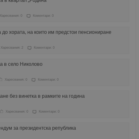
а в квартал „Родина“
Харесвания: 0
Коментари: 0
до хората, на които им предстои пенсиониране
Харесвания: 2
Коментари: 0
а в село Николово
Харесвания: 0
Коментари: 0
ане без винетка в рамките на година
Харесвания: 0
Коментари: 0
ндум за президентска република