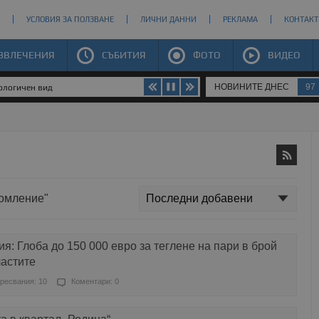
УСЛОВИЯ ЗА ПОЛЗВАНЕ
ЛИЧНИ ДАННИ
РЕКЛАМА
КОНТАКТ
ЗВЛЕЧЕНИЯ
СЪБИТИЯ
ФОТО
ВИДЕО
НОВИНИТЕ ДНЕС
97
иологичен вид
домление"
я: Глоба до 150 000 евро за теглене на пари в брой
ластите
ресвания: 10
Коментари: 0