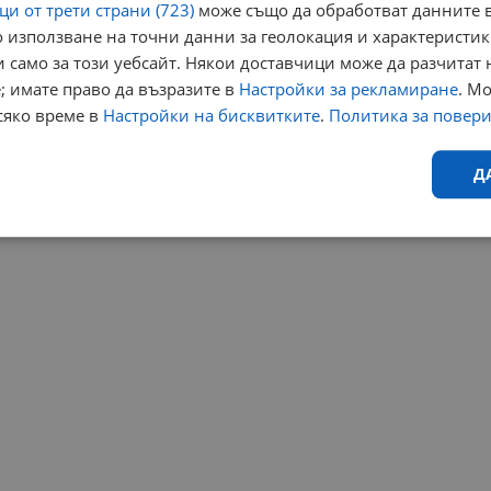
и от трети страни (723)
може също да обработват данните в
 използване на точни данни за геолокация и характеристик
 само за този уебсайт. Някои доставчици може да разчитат 
; имате право да възразите в
Настройки за рекламиране
. М
сяко време в
Настройки на бисквитките
.
Политика за повер
Д
Ефективност
Таргетиране
Функционалност
Н
еобходимо
Ефективност
Таргетиране
Функционалност
Неклас
исквитки позволяват основната функционалност на уебсайта, като потребителско
не може да се използва правилно без строго необходими бисквитки.