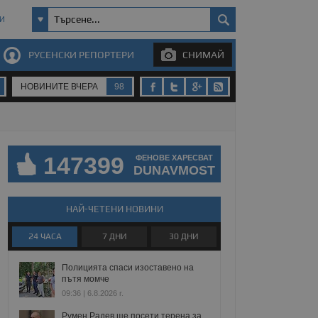
И
РУСЕНСКИ РЕПОРТЕРИ
СНИМАЙ
НОВИНИТЕ ВЧЕРА
98
147399
ФЕНОВЕ ХАРЕСВАТ
DUNAVMOST
НАЙ-ЧЕТЕНИ НОВИНИ
24 ЧАСА
7 ДНИ
30 ДНИ
Полицията спаси изоставено на
пътя момче
09:36 | 6.8.2026 г.
Румен Радев ще посети терена за