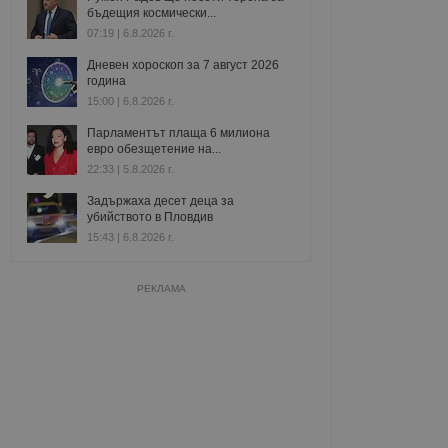
бъдещия космически...
07:19 | 6.8.2026 г.
Дневен хороскоп за 7 август 2026
година
15:00 | 6.8.2026 г.
Парламентът плаща 6 милиона
евро обезщетение на...
22:33 | 5.8.2026 г.
Задържаха десет деца за
убийството в Пловдив
15:43 | 6.8.2026 г.
РЕКЛАМА