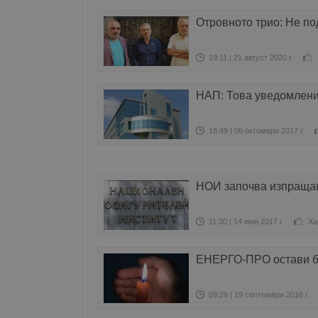
Отровното трио: Не по
19:11 | 21 август 2020 г.
НАП: Това уведомлени
18:49 | 06 октомври 2017 г.
НОИ започва изпращан
11:30 | 14 юни 2017 г.
Ха
ЕНЕРГО-ПРО остави бе
09:29 | 19 септември 2016 г.