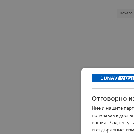
Начало
Отговорно и
Ние и нашите парт
получаваме достъп
вашия IP адрес, у
и съдържание, изм