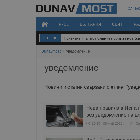
ЗА НАС
РУСЕ
БЪЛГАРИЯ
СВЯТ
РА
ГОРЕЩО
Признаха пчела от Слънчев бряг за нов б
Dunavmost
/
уведомление
уведомление
Новини и статии свързани с етикет "уве
Нови правила в Испани
без уведомление на в
16:25 | 09 май 2025 г.
Ха