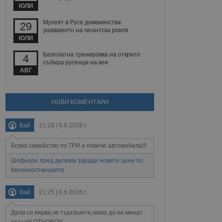
йният потребител може
ЮЛИ
 уебсайт.
Музеят в Русе домакинства
29
ушиването на гигантска рокля
ЮЛИ
Описание
Безплатна тренировка на открито
4
събира русенци на кея
ребителски
елското поведение и
АВГ
раници на сайта. Тя
яване на сайта. Тя
не на прегледи на
формация, която е
взаимодействат с
нкционалност в целия
прекарано на
редпочитанията на
НОВИ КОМЕНТАРИ
 сайтове; тя може
остта на социалните
тора на сайта.
използва новата или
елски взаимодействия
Вай
21:28 | 6.8.2026 г.
нето и потребителския
Всяко семейство по ТРИ и повече автомобила!!!
рез събиране на данни
 помага за
Шофьори пред дилема заради новите цени по
отребителите се
бензиностанциите
тапите на тестване.
тистически данни,
Вай
21:25 | 6.8.2026 г.
 броя на посещенията,
 са били заредени.
елския опит.
Дали си вярва,че търгашите,няма да ни минат