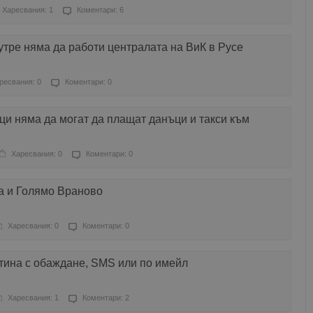
Харесвания: 1
Коментари: 6
тре няма да работи централата на ВиК в Русе
ресвания: 0
Коментари: 0
нци няма да могат да плащат данъци и такси към
Харесвания: 0
Коментари: 0
а и Голямо Враново
Харесвания: 0
Коментари: 0
тина с обаждане, SMS или по имейл
Харесвания: 1
Коментари: 2