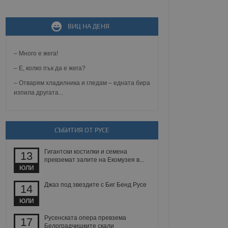
ВИЦ НА ДЕНЯ
не, зададена от уеб
 ASP.NET MVC
спре неразрешеното
т, известно като
– Много е жега!
тове. Той не съдържа
щожава при затваряне
– Е, колко пък да е жега?
– Отварям хладилника и гледам – едната бира
ение на съгласието на
изпила другата...
ст за тяхното
а данни за съгласието
ични политики и
антира, че техните
 сесии.
СЪБИТИЯ ОТ РУСЕ
аничаване между хората
а, за да се правят
хния уебсайт.
Гигантски костилки и семена
13
превземат залите на Екомузея в...
ЮЛИ
сигнализира на
 на бисквитките,
Джаз под звездите с Биг Бенд Русе
14
а съответствие и
ндарти и
ЮЛИ
ck и предоставя
Русенската опера превзема
17
требител използва
Белоградчишките скали