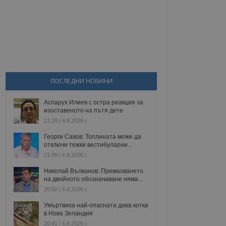
ПОСЛЕДНИ НОВИНИ
Аспарух Илиев с остра реакция за
изоставеното на пътя дете
21:28 | 6.8.2026 г.
Георги Савов: Топлината може да
отключи тежки вестибуларни...
21:09 | 6.8.2026 г.
Николай Вълканов: Премахването
на двойното обозначаване няма...
20:50 | 6.8.2026 г.
Умъртвиха най-опасната дива котка
в Нова Зеландия
20:41 | 6.8.2026 г.