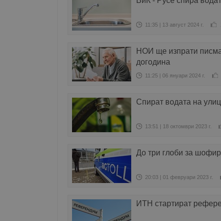
ВиК - Русе спира водат
11:35 | 13 август 2024 г.
НОИ ще изпрати писма 
догодина
11:25 | 06 януари 2024 г.
Спират водата на улиц
13:51 | 18 октомври 2023 г.
До три глоби за шофир
20:03 | 01 февруари 2023 г.
ИТН стартират рефере