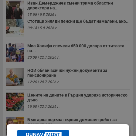
Иван Демерджиев смени трима областни
директори на...
13:55 | 5.8.2026 г.
Стотици хиляди пенсии ще бъдат намалени, ако...
08:14 | 5.8.2026 г.
Миа Халифа спечели 650 000 долара от титлата
на...
20:08 | 22.7.2026 г.
НОИ обяви всички нужни документи за
пенсиониране
12:26 | 20.7.2026 г.
Цените на дините в Гърция удариха историческо
дъно
15:58 | 22.7.2026 г.
Българка поръча първия домашен робот за
домакинска...
20:03 | 5.8.2026 г.