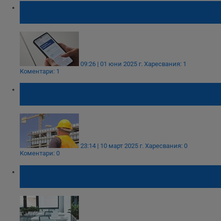
Хартиената трудова книжка става
електронна от 1 юни
09:26 | 01 юни 2025 г.
Харесвания: 1
Коментари: 1
Масирани проверки в строителството за
условията на труд
23:14 | 10 март 2025 г.
Харесвания: 0
Коментари: 0
Остават броени дни за използване на
отпуск от 2022 година