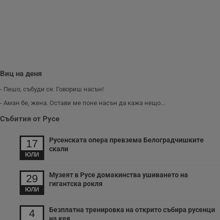
с
п
о
р
п
н
п
к
ч
п
Виц на деня
с
б
- Пешо, събуди се. Говориш насън!
__cf_bm
29
Т
Cloudflare Inc.
минути
с
.twitter.com
- Аман бе, жена. Остави ме поне насън да кажа нещо...
59
р
секунди
м
Събития от Русе
б
о
у
Русенската опера превзема Белоградчишките
17
п
скали
о
ЮЛИ
и
т
Музеят в Русе домакинства ушиването на
29
receive-cookie-deprecation
.hit.gemius.pl
1 година
Т
гигантска рокля
с
ЮЛИ
с
н
н
Безплатна тренировка на открито събира русенци
4
п
на кея
б