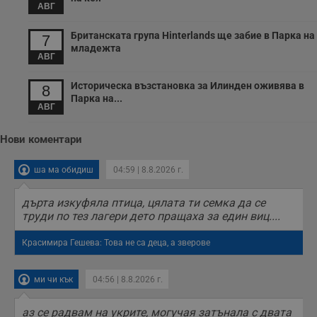
АВГ
п
с
о
Британската група Hinterlands ще забие в Парка на
7
с
младежта
а
АВГ
р
у
з
Историческа възстановка за Илинден оживява в
8
з
Парка на...
п
АВГ
ASP.NET_SessionId
Сесия
Т
Microsoft
с
Corporation
Нови коментари
D
www.dunavmost.com
п
и
т
ша ма обидиш
04:59 | 8.8.2026 г.
к
п
и
дърта изкуфяла птица, цялата ти семка да се
у
труди по тез лагери дето пращаха за един виц....
р
к
п
Красимира Гешева: Това не са деца, а зверове
д
д
п
у
ми чи кък
04:56 | 8.8.2026 г.
аз се радвам на укрите, могучая затънала с двата