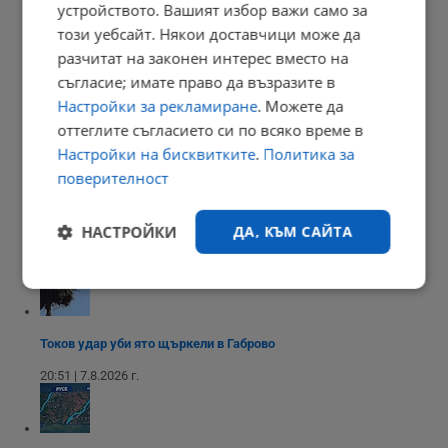
устройството. Вашият избор важи само за
21:03 | 7.8.2026 г.
този уебсайт. Някои доставчици може да
разчитат на законен интерес вместо на
съгласие; имате право да възразите в
Настройки за рекламиране
. Можете да
Сенатът на САЩ одобри нов пакет санкции срещу Русия
оттеглите съгласието си по всяко време в
20:57 | 7.8.2026 г.
Настройки на бисквитките
.
Политика за
поверителност
Парковете с батерии превърнаха България в енергиен лидер
НАСТРОЙКИ
ДА, КЪМ САЙТА
20:54 | 7.8.2026 г.
Строго
Ефективност
необходимо
Токов удар уби ято щъркели в Габрово
20:51 | 7.8.2026 г.
Таргетиране
Функционалност