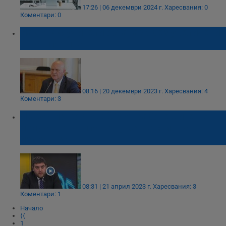
17:26 | 06 декември 2024 г.
Харесвания: 0
Коментари: 0
Над 4000 учители останаха без увеличение
на заплатите
08:16 | 20 декември 2023 г.
Харесвания: 4
Коментари: 3
Любомир Костов: 2/3 от работещите не
получават заплатата, която стига за
издръжка
08:31 | 21 април 2023 г.
Харесвания: 3
Коментари: 1
Начало
⟨⟨
1