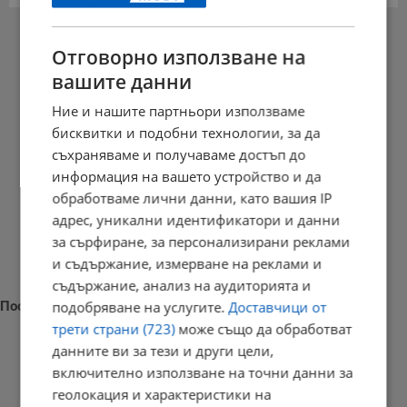
РЕКЛАМА
Отговорно използване на
вашите данни
Ние и нашите партньори използваме
бисквитки и подобни технологии, за да
съхраняваме и получаваме достъп до
информация на вашето устройство и да
обработваме лични данни, като вашия IP
адрес, уникални идентификатори и данни
за сърфиране, за персонализирани реклами
и съдържание, измерване на реклами и
съдържание, анализ на аудиторията и
Последни новини
подобряване на услугите.
Доставчици от
трети страни (723)
може също да обработват
данните ви за тези и други цели,
включително използване на точни данни за
геолокация и характеристики на
Наталия Ефремова: Минималната заплата няма да е 620 евро