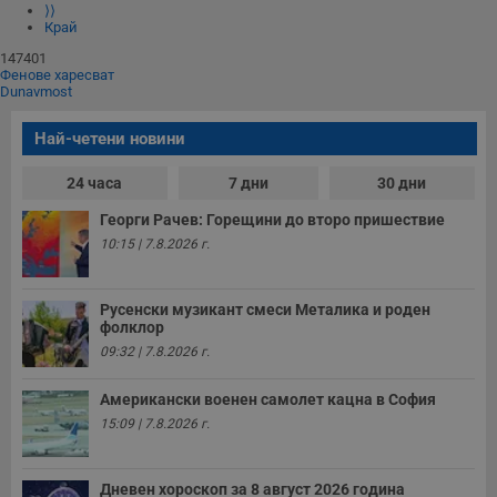
⟩⟩
Край
147401
Фенове харесват
Dunavmost
Най-четени новини
24 часа
7 дни
30 дни
Георги Рачев: Горещини до второ пришествие
10:15 | 7.8.2026 г.
Русенски музикант смеси Металика и роден
фолклор
09:32 | 7.8.2026 г.
Американски военен самолет кацна в София
15:09 | 7.8.2026 г.
Дневен хороскоп за 8 август 2026 година