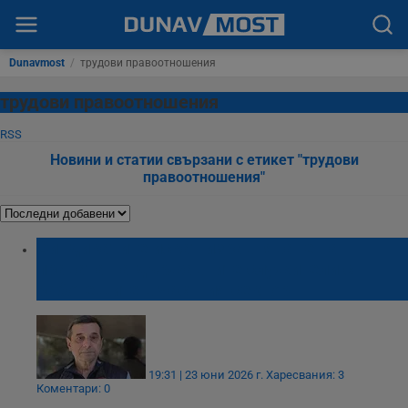
Dunavmost
/
трудови правоотношения
трудови правоотношения
RSS
Новини и статии свързани с етикет "трудови
правоотношения"
Синдикатите искат изравняване на
правата на държавните служители с
работещите в частния сектор
19:31 | 23 юни 2026 г.
Харесвания: 3
Коментари: 0