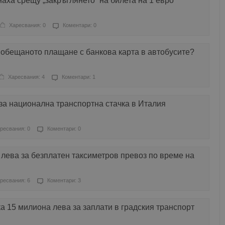
аха срещу „закръглянето“ на билета на 1 евро
Харесвания: 0
Коментари: 0
 обещаното плащане с банкова карта в автобусите?
Харесвания: 4
Коментари: 1
а национална транспортна стачка в Италия
ресвания: 0
Коментари: 0
лева за безплатен таксиметров превоз по време на
ресвания: 6
Коментари: 3
а 15 милиона лева за заплати в градския транспорт