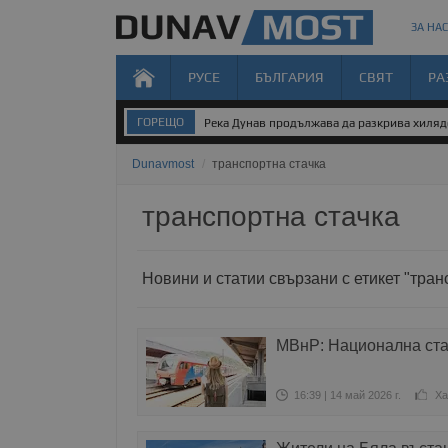
ЗА НАС
РУСЕ
БЪЛГАРИЯ
СВЯТ
РА
ГОРЕЩО
Река Дунав продължава да разкрива хиля
Dunavmost
/
транспортна стачка
транспортна стачка
Новини и статии свързани с етикет "тран
МВнР: Национална ста
16:39 | 14 май 2026 г.
Ха