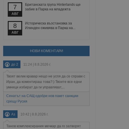
йният потребител може
Британската група Hinterlands ще
7
 уебсайт.
забие в Парка на младежта
АВГ
Историческа възстановка за
8
Описание
Илинден оживява в Парка на...
АВГ
ребителски
елското поведение и
раници на сайта. Тя
яване на сайта. Тя
не на прегледи на
формация, която е
взаимодействат с
НОВИ КОМЕНТАРИ
нкционалност в целия
прекарано на
редпочитанията на
 сайтове; тя може
до 2
11:24 | 8.8.2026 г.
остта на социалните
тора на сайта.
използва новата или
елски взаимодействия
Твоят велик кравар нещо не успя да се справи с
нето и потребителския
Иран, да коментираш това?:) Твоите все едни
умници избират да ги управляват,...
рез събиране на данни
 помага за
Сенатът на САЩ одобри нов пакет санкции
отребителите се
срещу Русия
тапите на тестване.
тистически данни,
Аз
10:42 | 8.8.2026 г.
 броя на посещенията,
 са били заредени.
елския опит.
Танов комплексирания мечкар да го затворят