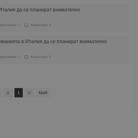
Италия да се планират внимателно
аресвания: 1
Коментари: 0
ванията в Италия да се планират внимателно
аресвания: 1
Коментари: 0
⟨⟨
1
⟩⟩
Край