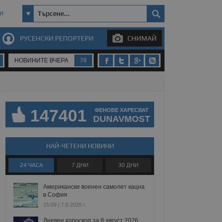
И
РУСЕНСКИ РЕПОРТЕРИ
СНИМАЙ
НОВИНИТЕ ВЧЕРА
78
147401
ФЕНОВЕ ХАРЕСВАТ
DUNAVMOST
НАЙ-ЧЕТЕНИ НОВИНИ
24 ЧАСА
7 ДНИ
30 ДНИ
Американски военен самолет кацна
в София
15:09 | 7.8.2026 г.
Дневен хороскоп за 8 август 2026