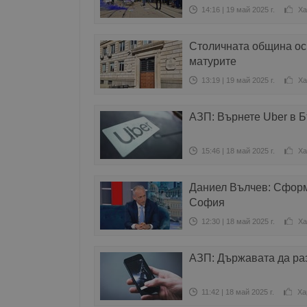
14:16 | 19 май 2025 г.
Ха
Столичната община оси
матурите
13:19 | 19 май 2025 г.
Ха
АЗП: Върнете Uber в Б
15:46 | 18 май 2025 г.
Ха
Даниел Вълчев: Сформ
София
12:30 | 18 май 2025 г.
Ха
АЗП: Държавата да ра
11:42 | 18 май 2025 г.
Ха