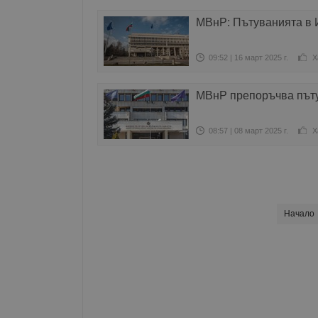
МВнР: Пътуванията в 
09:52 | 16 март 2025 г.
Х
МВнР препоръчва пъту
08:57 | 08 март 2025 г.
Х
Начало