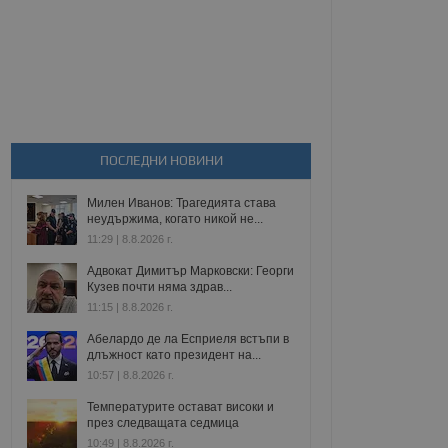
ПОСЛЕДНИ НОВИНИ
Милен Иванов: Трагедията става
неудържима, когато никой не...
11:29 | 8.8.2026 г.
Адвокат Димитър Марковски: Георги
Кузев почти няма здрав...
11:15 | 8.8.2026 г.
Абелардо де ла Есприеля встъпи в
длъжност като президент на...
10:57 | 8.8.2026 г.
Температурите остават високи и
през следващата седмица
10:49 | 8.8.2026 г.