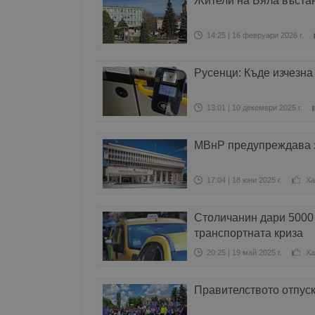
Жители на Бяла въстан
14:25 | 16 февруари 2026 г.
Русенци: Къде изчезна
13:01 | 10 декември 2025 г.
МВнР предупреждава з
17:04 | 18 юни 2025 г.
Ха
Столичанин дари 5000 
транспортната криза
20:25 | 19 май 2025 г.
Ха
Правителството отпуск