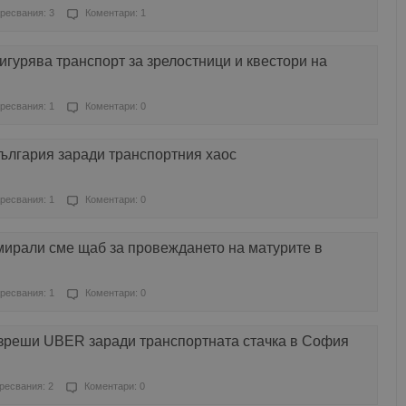
ресвания: 3
Коментари: 1
гурява транспорт за зрелостници и квестори на
ресвания: 1
Коментари: 0
ългария заради транспортния хаос
ресвания: 1
Коментари: 0
ирали сме щаб за провеждането на матурите в
ресвания: 1
Коментари: 0
зреши UBER заради транспортната стачка в София
ресвания: 2
Коментари: 0