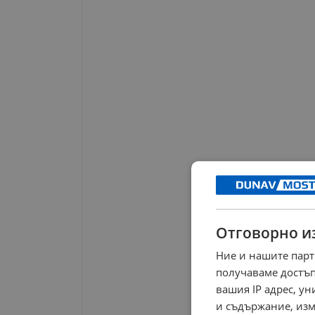
Отговорно и
Ние и нашите парт
получаваме достъп
вашия IP адрес, у
и съдържание, изм