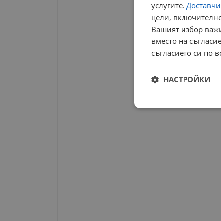
услугите.
Доставчиц
цели, включително
Вашият избор важи
вместо на съгласие
съгласието си по в
НАСТРОЙКИ
Строго
необходимо
Строго н
Строго необходимите б
на акаунта. Уебсайтът 