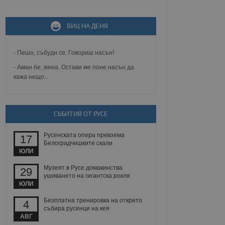
ВИЦ НА ДЕНЯ
не, зададена от уеб
 ASP.NET MVC
спре неразрешеното
т, известно като
- Пешо, събуди се. Говориш насън!
тове. Той не съдържа
щожава при затваряне
- Аман бе, жена. Остави ме поне насън да
кажа нещо...
ение на съгласието на
ст за тяхното
а данни за съгласието
ични политики и
СЪБИТИЯ ОТ РУСЕ
антира, че техните
 сесии.
Русенската опера превзема
аничаване между хората
17
а, за да се правят
Белоградчишките скали
хния уебсайт.
ЮЛИ
Музеят в Русе домакинства
29
сигнализира на
ушиването на гигантска рокля
 на бисквитките,
ЮЛИ
а съответствие и
ндарти и
Безплатна тренировка на открито
4
събира русенци на кея
ck и предоставя
АВГ
требител използва