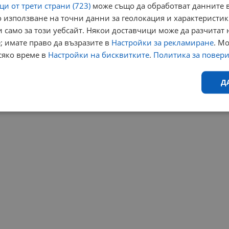
и от трети страни (723)
може също да обработват данните в
 използване на точни данни за геолокация и характеристик
 само за този уебсайт. Някои доставчици може да разчитат 
; имате право да възразите в
Настройки за рекламиране
. М
сяко време в
Настройки на бисквитките
.
Политика за повер
Д
Ефективност
Таргетиране
Функционалност
Н
еобходимо
Ефективност
Таргетиране
Функционалност
Неклас
исквитки позволяват основната функционалност на уебсайта, като потребителско
не може да се използва правилно без строго необходими бисквитки.