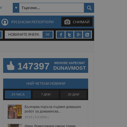
И
РУСЕНСКИ РЕПОРТЕРИ
СНИМАЙ
НОВИНИТЕ ВЧЕРА
98
147397
ФЕНОВЕ ХАРЕСВАТ
DUNAVMOST
НАЙ-ЧЕТЕНИ НОВИНИ
24 ЧАСА
7 ДНИ
30 ДНИ
Българка поръча първия домашен
робот за домакинска...
20:03 | 5.8.2026 г.
Иван Демерджиев смени трима