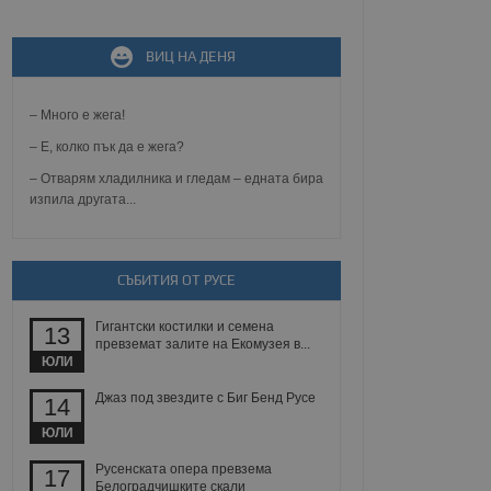
ВИЦ НА ДЕНЯ
не, зададена от уеб
 ASP.NET MVC
спре неразрешеното
т, известно като
– Много е жега!
тове. Той не съдържа
щожава при затваряне
– Е, колко пък да е жега?
– Отварям хладилника и гледам – едната бира
ение на съгласието на
изпила другата...
ст за тяхното
а данни за съгласието
ични политики и
антира, че техните
 сесии.
СЪБИТИЯ ОТ РУСЕ
аничаване между хората
а, за да се правят
Гигантски костилки и семена
хния уебсайт.
13
превземат залите на Екомузея в...
ЮЛИ
сигнализира на
 на бисквитките,
Джаз под звездите с Биг Бенд Русе
14
а съответствие и
ндарти и
ЮЛИ
ck и предоставя
Русенската опера превзема
17
требител използва
Белоградчишките скали