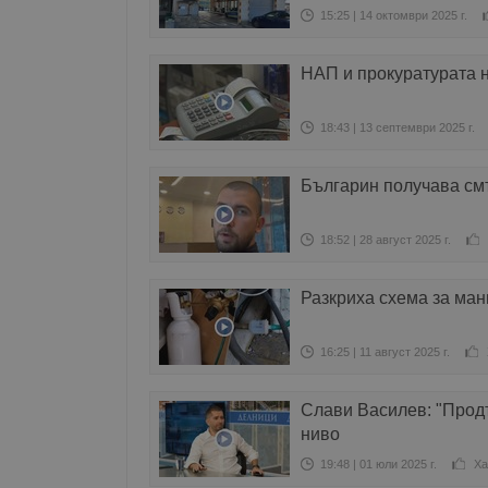
15:25 | 14 октомври 2025 г.
НАП и прокуратурата н
18:43 | 13 септември 2025 г.
Българин получава см
18:52 | 28 август 2025 г.
Разкриха схема за ма
16:25 | 11 август 2025 г.
Слави Василев: "Прод
ниво
19:48 | 01 юли 2025 г.
Ха