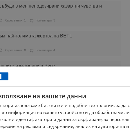
събуди в мен неподозирани хазартни чувства и
Харесвания: 1
Коментари: 3
съм най-голямата жертва на BETL
Харесвания: 0
Коментари: 4
онните измамници в Русе
Харесвания: 1
Коментари: 1
зползване на вашите данни
за участие в крупна измама в Италия
ньори използваме бисквитки и подобни технологии, за да 
Харесвания: 0
Коментари: 1
 до информация на вашето устройство и да обработваме ли
никални идентификатори и данни за сърфиране, за персона
номическа полиция" в Пловдив
ерване на реклами и съдържание, анализ на аудиторията и