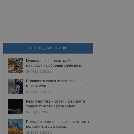
ПОСЛЕДНИ НОВИНИ
Кулинарен фестивал събира
майстори на обредни хлябове в...
09:46 | 6.8.2026 г.
Полицията спаси изоставено на
пътя момче
09:36 | 6.8.2026 г.
Режим на тока и спрени фериботи
заради кризата с река Дунав
09:31 | 6.8.2026 г.
Пожарите изпепеляват гори колкото
половин Витоша всяка...
09:10 | 6.8.2026 г.