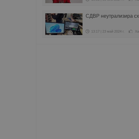
Име
СДВР неутрализира сх
__RequestVerificationT
13:17 | 23 май 2024 г.
Ха
VISITOR_PRIVACY_MET
__cf_bm
receive-cookie-depreca
ASP.NET_SessionId