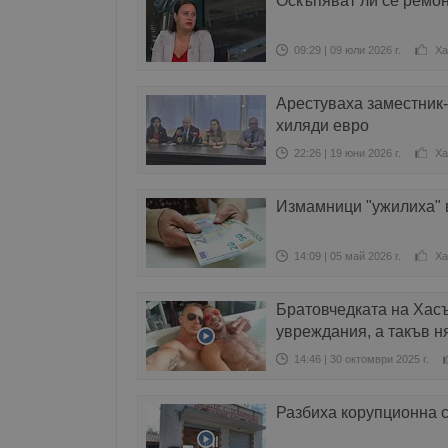
Оскъпяват ли се ремон
09:29 | 09 юли 2026 г.
Ха
Арестуваха заместник-
хиляди евро
22:26 | 19 юни 2026 г.
Ха
Измамници "ужилиха" в
14:09 | 05 май 2026 г.
Ха
Братовчедката на Хасъ
увреждания, а такъв н
14:46 | 30 октомври 2025 г.
Разбиха корупционна с