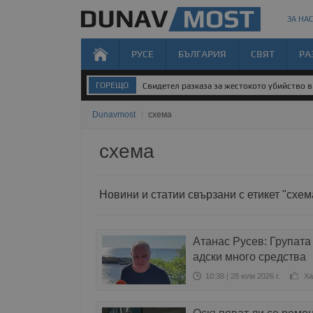
ЗА НАС
РУСЕ
БЪЛГАРИЯ
СВЯТ
РА
ГОРЕЩО
Свидетел разказа за жестокото убийство 
Dunavmost
/
схема
схема
Новини и статии свързани с етикет "схем
Атанас Русев: Групата
адски много средства
10:38 | 28 юли 2026 г.
Ха