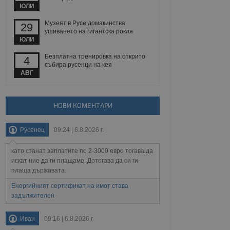
йният потребител може
ЮЛИ
 уебсайт.
Музеят в Русе домакинства
29
ушиването на гигантска рокля
ЮЛИ
Описание
Безплатна тренировка на открито
4
събира русенци на кея
ребителски
елското поведение и
АВГ
раници на сайта. Тя
яване на сайта. Тя
не на прегледи на
формация, която е
взаимодействат с
нкционалност в целия
прекарано на
редпочитанията на
НОВИ КОМЕНТАРИ
 сайтове; тя може
остта на социалните
тора на сайта.
използва новата или
Русенец
09:24 | 6.8.2026 г.
елски взаимодействия
нето и потребителския
като станат заплатите по 2-3000 евро тогава да
рез събиране на данни
искат ние да ги плащаме. Дотогава да си ги
 помага за
плаща държавата.
отребителите се
тапите на тестване.
Енергийният сертификат на имот става
задължителен
тистически данни,
 броя на посещенията,
 са били заредени.
елския опит.
Иван
09:16 | 6.8.2026 г.