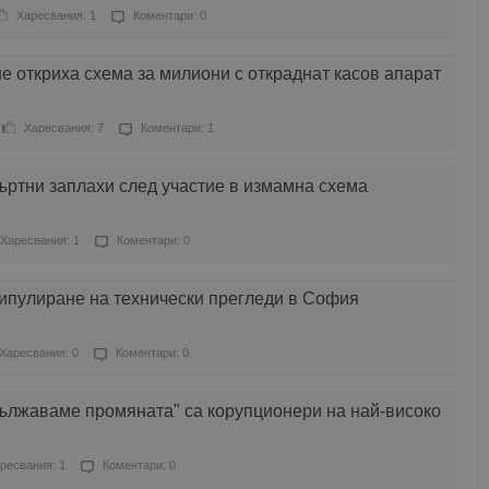
Харесвания: 1
Коментари: 0
е откриха схема за милиони с откраднат касов апарат
Харесвания: 7
Коментари: 1
ъртни заплахи след участие в измамна схема
Харесвания: 1
Коментари: 0
нипулиране на технически прегледи в София
Харесвания: 0
Коментари: 0
ължаваме промяната" са корупционери на най-високо
ресвания: 1
Коментари: 0