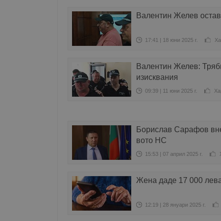
Валентин Желев остав
17:41 | 18 юни 2025 г.
Ха
Валентин Желев: Тряб
изисквания
09:39 | 11 юни 2025 г.
Ха
Борислав Сарафов внес
вото НС
15:53 | 07 април 2025 г.
Жена даде 17 000 лев
12:19 | 28 януари 2025 г.