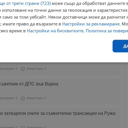
и от трети страни (723)
може също да обработват данните в
 използване на точни данни за геолокация и характеристик
Харесвания: 2
Коментари: 0
 само за този уебсайт. Някои доставчици може да разчитат 
; имате право да възразите в
Настройки за рекламиране
. М
 платено кръводаряване в Русе получи условна
сяко време в
Настройки на бисквитките
.
Политика за повер
ресвания: 0
Коментари: 13
Д
арите, обвинени в източване на НЗОК
Ефективност
Таргетиране
Функционалност
Н
ресвания: 4
Коментари: 4
съветник от ДПС във Варна
ресвания: 4
Коментари: 5
еобходимо
Ефективност
Таргетиране
Функционалност
Неклас
и затваряли очите за съмнителни трансакции на Ружа
исквитки позволяват основната функционалност на уебсайта, като потребителско
не може да се използва правилно без строго необходими бисквитки.
ресвания: 0
Коментари: 1