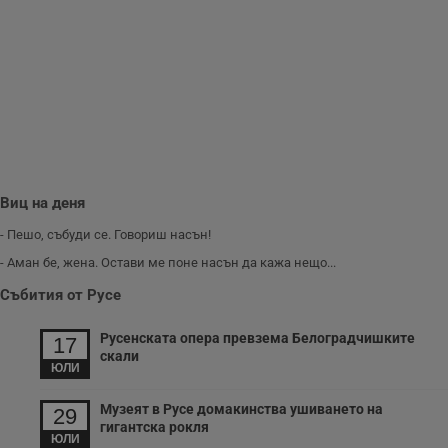
опит.
Gdynp
1 година
Тази бисквитка се
Gemius
използва с цел
.hit.gemius.pl
събиране на
информация за
потребителското
поведение и
предпочитания.
Тази информация
се използва, за да
се оптимизира
представянето на
уебсайта и да
направят
Виц на деня
рекламните
съобщения по-
- Пешо, събуди се. Говориш насън!
важни за
потребителя.
- Аман бе, жена. Остави ме поне насън да кажа нещо...
Събития от Русе
Русенската опера превзема Белоградчишките
17
скали
ЮЛИ
Музеят в Русе домакинства ушиването на
29
гигантска рокля
ЮЛИ