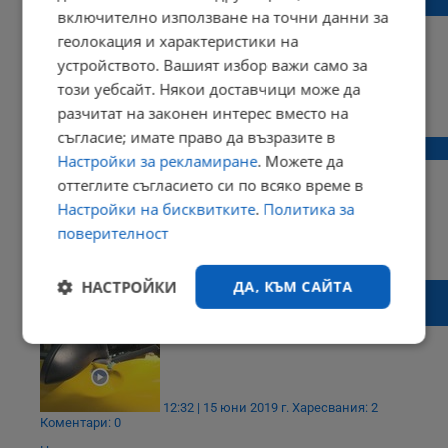
в Плевен
включително използване на точни данни за
геолокация и характеристики на
устройството. Вашият избор важи само за
този уебсайт. Някои доставчици може да
16:07 | 21 ноември 2020 г.
Харесвания: 1
разчитат на законен интерес вместо на
Коментари: 0
съгласие; имате право да възразите в
Безхаберие в квартал "Ялта"
Настройки за рекламиране
. Можете да
оттеглите съгласието си по всяко време в
Настройки на бисквитките
.
Политика за
поверителност
12:34 | 23 ноември 2019 г.
Харесвания: 1
Коментари: 0
НАСТРОЙКИ
ДА, КЪМ САЙТА
Какви са щетите след силната буря в
Сливен
Строго
Ефективност
необходимо
12:32 | 15 юни 2019 г.
Харесвания: 2
Коментари: 0
Таргетиране
Функционалност