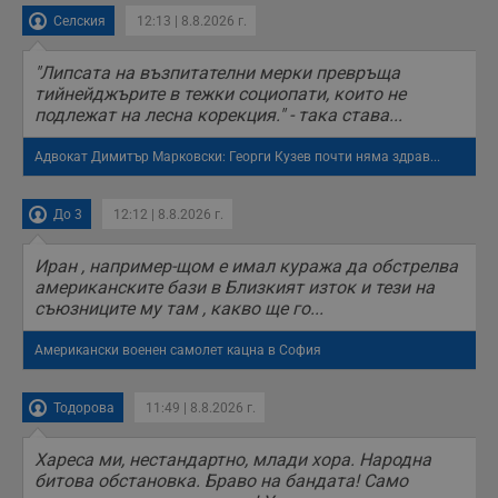
Селския
12:13 | 8.8.2026 г.
"Липсата на възпитателни мерки превръща
тийнейджърите в тежки социопати, които не
подлежат на лесна корекция." - така става...
Адвокат Димитър Марковски: Георги Кузев почти няма здрав...
До 3
12:12 | 8.8.2026 г.
Иран , например-щом е имал куража да обстрелва
американските бази в Близкият изток и тези на
съюзниците му там , какво ще го...
Американски военен самолет кацна в София
Тодорова
11:49 | 8.8.2026 г.
Хареса ми, нестандартно, млади хора. Народна
битова обстановка. Браво на бандата! Само