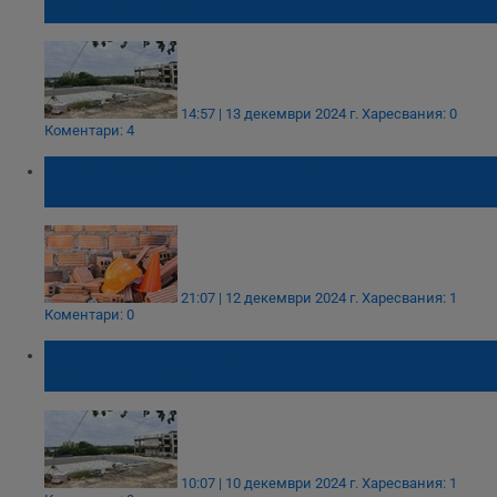
плувния комплекс в Русе
14:57 | 13 декември 2024 г.
Харесвания: 0
Коментари: 4
Български работник загина на строеж
край Брюксел
21:07 | 12 декември 2024 г.
Харесвания: 1
Коментари: 0
Откраднаха техника от строящия се
плувен комплекс в Русе
10:07 | 10 декември 2024 г.
Харесвания: 1