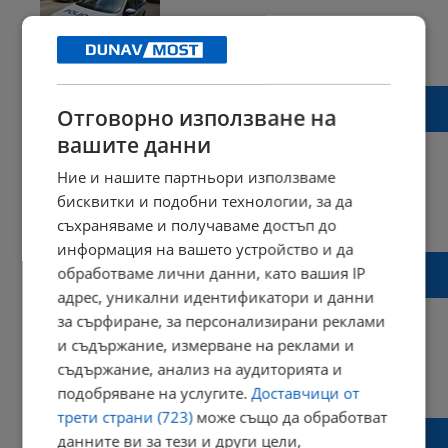
11:46 | 01 февруари 2022 г.
Харесвания: 2
Коментари: 3
25-годишен работник е загинал при
Отговорно използване на
трудова злополука във Велико Търново
вашите данни
Ние и нашите партньори използваме
бисквитки и подобни технологии, за да
12:24 | 26 юли 2021 г.
Харесвания: 0
съхраняваме и получаваме достъп до
Коментари: 0
информация на вашето устройство и да
Министър Комитова започна проверки на
обработваме лични данни, като вашия IP
АМ „Хемус”
адрес, уникални идентификатори и данни
за сърфиране, за персонализирани реклами
и съдържание, измерване на реклами и
съдържание, анализ на аудиторията и
14:35 | 09 юни 2021 г.
Харесвания: 0
подобряване на услугите.
Доставчици от
Коментари: 0
трети страни (723)
може също да обработват
Хванаха с подкуп инспектор от пожарната
данните ви за тези и други цели,