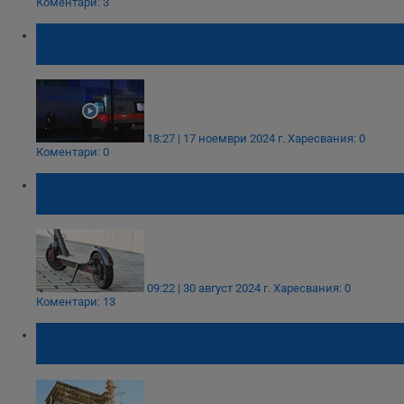
Коментари: 3
Работници пострадаха при трудова
злополука в София
18:27 | 17 ноември 2024 г.
Харесвания: 0
Коментари: 0
Изкоп на ВиК е причина за фаталния
инцидент с водача на тротинетка в Плевен
09:22 | 30 август 2024 г.
Харесвания: 0
Коментари: 13
Мъж почина при трудова злополука в
София