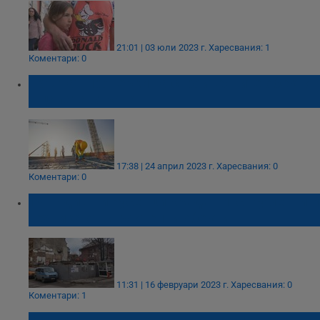
21:01 | 03 юли 2023 г.
Харесвания: 1
Коментари: 0
Тръгват проверки на строителните обекти
в цялата страна
17:38 | 24 април 2023 г.
Харесвания: 0
Коментари: 0
19-годишни русенци крадат инструменти и
техника от строителни обекти
11:31 | 16 февруари 2023 г.
Харесвания: 0
Коментари: 1