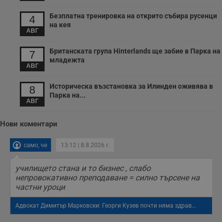
Безплатна тренировка на открито събира русенци
4
на кея
АВГ
Британската група Hinterlands ще забие в Парка на
7
младежта
АВГ
Историческа възстановка за Илинден оживява в
8
Парка на...
АВГ
Нови коментари
само, че
13:12 | 8.8.2026 г.
училището стана и то бизнес , слабо
непровокативно преподаване = силно търсене на
частни уроци
Адвокат Димитър Марковски: Георги Кузев почти няма здрав...