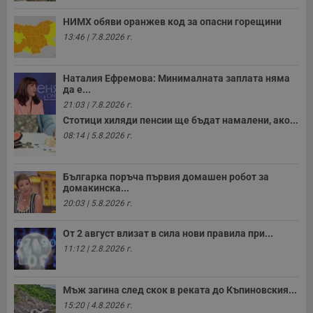
п
Corporation
ф
www.dunavmost.com
НИМХ обяви оранжев код за опасни горещини
з
п
13:46 | 7.8.2026 г.
и
п
A
т
Наталия Ефремова: Минималната заплата няма
е
да е...
д
н
21:03 | 7.8.2026 г.
п
Стотици хиляди пенсии ще бъдат намалени, ако...
с
у
08:14 | 5.8.2026 г.
и
ф
н
м
Българка поръча първия домашен робот за
Т
домакинска...
и
п
20:03 | 5.8.2026 г.
у
з
б
От 2 август влизат в сила нови правила при...
11:12 | 2.8.2026 г.
VISITOR_PRIVACY_METADATA
5 месеца
Т
YouTube
4
с
.youtube.com
седмици
с
с
Мъж загина след скок в реката до Къпиновския...
п
и
15:20 | 4.8.2026 г.
п