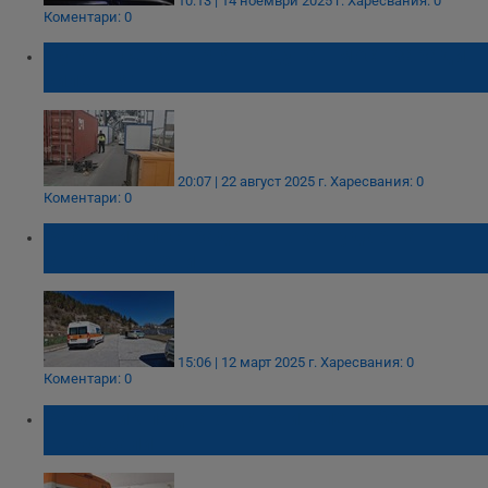
10:13 | 14 ноември 2025 г.
Харесвания: 0
Коментари: 0
Фургон се завъртя на Дунав мост заради
силен вятър
20:07 | 22 август 2025 г.
Харесвания: 0
Коментари: 0
Работник пострада от токов удар на
строеж в Девин
15:06 | 12 март 2025 г.
Харесвания: 0
Коментари: 0
Работник падна от строителен обект в
Кърджали