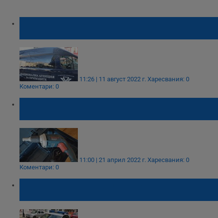
НАП започва засилени проверки на
строителни обекти и инвеститори
11:26 | 11 август 2022 г.
Харесвания: 0
Коментари: 0
47-годишен мъж откраднал винтоверт от
строителен обект в Кривня
11:00 | 21 април 2022 г.
Харесвания: 0
Коментари: 0
Откраднаха инструменти за 3 500 лева от
строеж в центъра на Русе