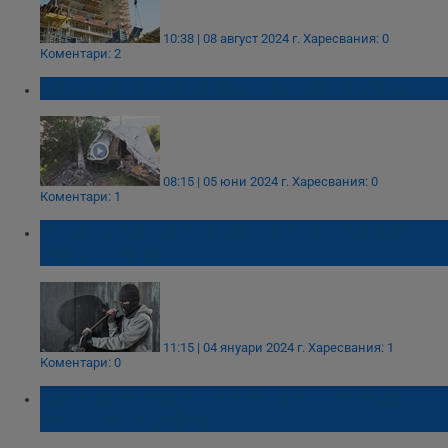
10:38 | 08 август 2024 г.
Харесвания: 0
Коментари: 2
Фадрома премаза бус в Момин проход
08:15 | 05 юни 2024 г.
Харесвания: 0
Коментари: 1
Откраднаха инструменти от строителен
обект в Русе
11:15 | 04 януари 2024 г.
Харесвания: 1
Коментари: 0
Дете се размина на косъм от трагедия в
центъра на София