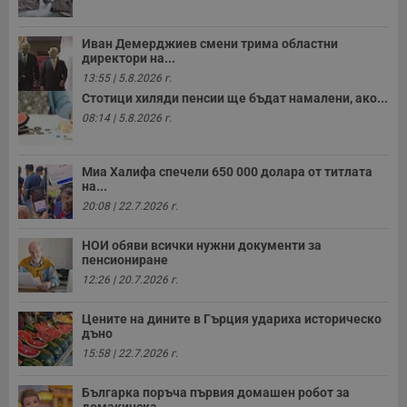
т
в
с
Иван Демерджиев смени трима областни
з
директори на...
с
п
13:55 | 5.8.2026 г.
о
Стотици хиляди пенсии ще бъдат намалени, ако...
р
п
08:14 | 5.8.2026 г.
н
п
к
ч
Миа Халифа спечели 650 000 долара от титлата
п
на...
с
б
20:08 | 22.7.2026 г.
__cf_bm
29
Т
Cloudflare Inc.
минути
с
.twitter.com
НОИ обяви всички нужни документи за
59
р
пенсиониране
секунди
м
б
12:26 | 20.7.2026 г.
о
у
п
Цените на дините в Гърция удариха историческо
о
дъно
и
т
15:58 | 22.7.2026 г.
receive-cookie-deprecation
.hit.gemius.pl
1 година
Т
Българка поръча първия домашен робот за
с
с