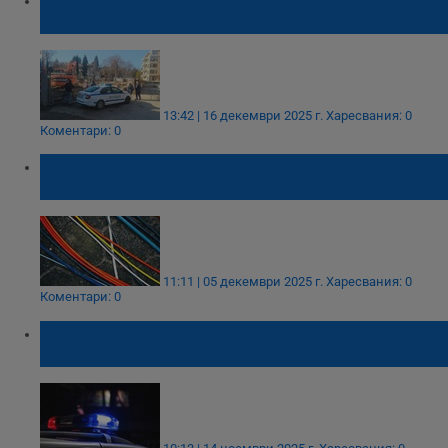
подпорна стена в Стара Загора
13:42 | 16 декември 2025 г.
Харесвания: 0
Коментари: 0
Задигнаха трифазен кабел от строеж в
квартал "Родина"
11:11 | 05 декември 2025 г.
Харесвания: 0
Коментари: 0
Откраднаха инструменти от строеж в
центъра на Русе