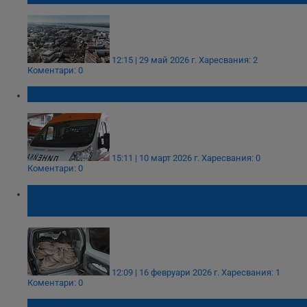
12:15 | 29 май 2026 г.
Харесвания: 2
Коментари: 0
Работник падна от покрив в Бургас
15:11 | 10 март 2026 г.
Харесвания: 0
Коментари: 0
Откраднаха 150 метра кабели от строеж
на булевард "Тутракан"
12:09 | 16 февруари 2026 г.
Харесвания: 1
Коментари: 0
Работник загина след срутване на