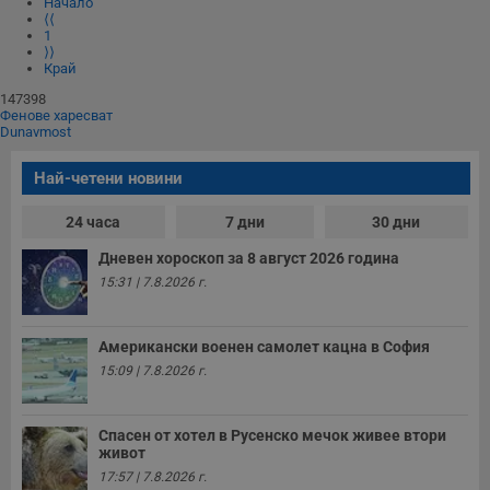
Начало
⟨⟨
1
⟩⟩
Край
Некласифицирани
147398
Фенове харесват
Dunavmost
Най-четени новини
24 часа
7 дни
30 дни
Строго необходимо
Ефективност
Дневен хороскоп за 8 август 2026 година
Таргетиране
Функционалност
15:31 | 7.8.2026 г.
Некласифицирани
Строго необходимите бисквитки позволяват основната
Американски военен самолет кацна в София
функционалност на уебсайта, като потребителско
влизане и управление на акаунта. Уебсайтът не може да
15:09 | 7.8.2026 г.
се използва правилно без строго необходими
бисквитки.
Спасен от хотел в Русенско мечок живее втори
Валиден
Име
Доставчик
/
Домейн
О
живот
до
17:57 | 7.8.2026 г.
__RequestVerificationToken
Сесия
Т
Microsoft