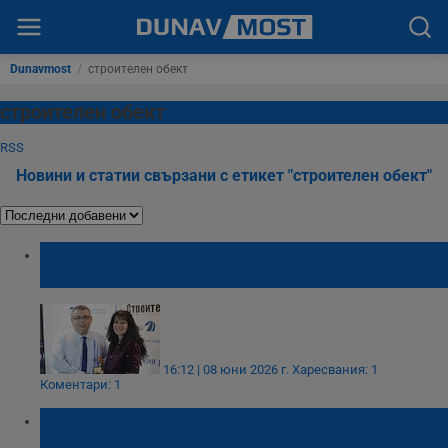
Dunavmost
/
строителен обект
строителен обект
RSS
Новини и статии свързани с етикет "строителен обект"
Община Ценово спечели две строителни
отличия
16:12 | 08 юни 2026 г.
Харесвания: 1
Коментари: 1
Определиха финалистите в строителния
конкурс за Дунавския регион