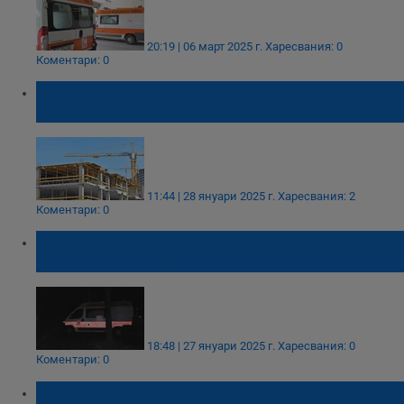
20:19 | 06 март 2025 г.
Харесвания: 0
Коментари: 0
Загиналият на строеж младеж е търсел
отпадъци
11:44 | 28 януари 2025 г.
Харесвания: 2
Коментари: 0
18-годишен работник загина при трудова
злополука в Плевен
18:48 | 27 януари 2025 г.
Харесвания: 0
Коментари: 0
Полицията залови крадеца на техника от